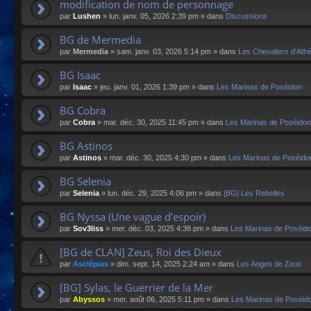
modification de nom de personnage
par
Lushen
»
lun. janv. 05, 2026 2:39 pm
» dans
Discussions
BG de Mermedia
par
Mermedia
»
sam. janv. 03, 2026 5:14 pm
» dans
Les Chevaliers d'Ath
BG Isaac
par
Isaac
»
jeu. janv. 01, 2026 1:39 pm
» dans
Les Marinas de Poséidon
BG Cobra
par
Cobra
»
mar. déc. 30, 2025 11:45 pm
» dans
Les Marinas de Poséidon
BG Astinos
par
Astinos
»
mar. déc. 30, 2025 4:30 pm
» dans
Les Marinas de Poséido
BG Selenia
par
Selenia
»
lun. déc. 29, 2025 4:06 pm
» dans
[BG] Les Rebelles
BG Nyssa (Une vague d'espoir)
par
Sov3liss
»
mer. déc. 03, 2025 4:38 pm
» dans
Les Marinas de Poséid
[BG de CLAN] Zeus, Roi des Dieux
par
Asclépias
»
dim. sept. 14, 2025 2:24 am
» dans
Les Anges de Zeus
[BG] Sylas, le Guerrier de la Mer
par
Abyssos
»
mer. août 06, 2025 5:11 pm
» dans
Les Marinas de Poséid