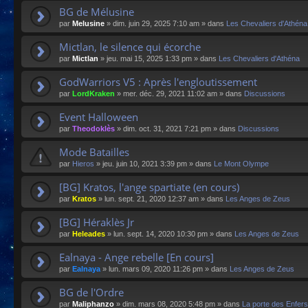
BG de Mélusine
par
Melusine
»
dim. juin 29, 2025 7:10 am
» dans
Les Chevaliers d'Athéna
Mictlan, le silence qui écorche
par
Mictlan
»
jeu. mai 15, 2025 1:33 pm
» dans
Les Chevaliers d'Athéna
GodWarriors V5 : Après l'engloutissement
par
LordKraken
»
mer. déc. 29, 2021 11:02 am
» dans
Discussions
Event Halloween
par
Theodoklès
»
dim. oct. 31, 2021 7:21 pm
» dans
Discussions
Mode Batailles
par
Hieros
»
jeu. juin 10, 2021 3:39 pm
» dans
Le Mont Olympe
[BG] Kratos, l'ange spartiate (en cours)
par
Kratos
»
lun. sept. 21, 2020 12:37 am
» dans
Les Anges de Zeus
[BG] Héraklès Jr
par
Heleades
»
lun. sept. 14, 2020 10:30 pm
» dans
Les Anges de Zeus
Ealnaya - Ange rebelle [En cours]
par
Ealnaya
»
lun. mars 09, 2020 11:26 pm
» dans
Les Anges de Zeus
BG de l'Ordre
par
Maliphanzo
»
dim. mars 08, 2020 5:48 pm
» dans
La porte des Enfers