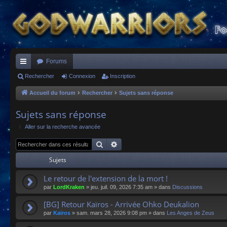
Forums
ac
Rechercher
Connexion
Inscription
co
Accueil du forum
Rechercher
Sujets sans réponse
ur
Sujets sans réponse
ci
Aller sur la recherche avancée
s
Rechercher
Recherche avancée
Sujets
Le retour de l'extension de la mort !
par
LordKraken
»
jeu. juil. 09, 2026 7:35 am
» dans
Discussions
[BG] Retour Kaïros - Arrivée Ohko Deukalion
par
Kaïros
»
sam. mars 28, 2026 9:08 pm
» dans
Les Anges de Zeus