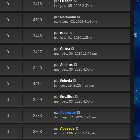
par
Lushen
0
2476
lun. janv. 05, 2026 2:39 pm
par
Mermedia
0
4709
sam. janv. 03, 2026 5:14 pm
par
Isaac
0
3446
jeu. janv. 01, 2026 1:39 pm
par
Cobra
0
2427
mar. déc. 30, 2025 11:45 pm
par
Astinos
0
2443
mar. déc. 30, 2025 4:30 pm
par
Selenia
0
4574
lun. déc. 29, 2025 4:06 pm
par
Sov3liss
0
2569
mer. déc. 03, 2025 4:38 pm
par
Asclépias
0
2773
dim. sept. 14, 2025 2:24 am
par
Abyssos
0
3308
mer. août 06, 2025 5:11 pm