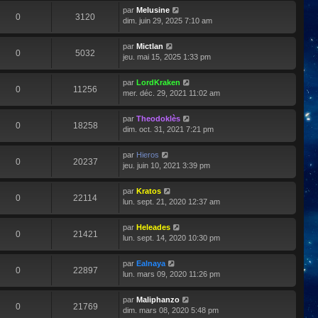
par
Melusine
0
3120
dim. juin 29, 2025 7:10 am
par
Mictlan
0
5032
jeu. mai 15, 2025 1:33 pm
par
LordKraken
0
11256
mer. déc. 29, 2021 11:02 am
par
Theodoklès
0
18258
dim. oct. 31, 2021 7:21 pm
par
Hieros
0
20237
jeu. juin 10, 2021 3:39 pm
par
Kratos
0
22114
lun. sept. 21, 2020 12:37 am
par
Heleades
0
21421
lun. sept. 14, 2020 10:30 pm
par
Ealnaya
0
22897
lun. mars 09, 2020 11:26 pm
par
Maliphanzo
0
21769
dim. mars 08, 2020 5:48 pm