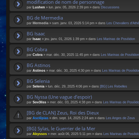
modification de nom de personnage
par
Lushen
»
lun. janv. 05, 2026 2:39 pm
» dans
Discussions
BG de Mermedia
par
Mermedia
»
sam. janv. 03, 2026 5:14 pm
» dans
Les Chevaliers d'Ath
BG Isaac
par
Isaac
»
jeu. janv. 01, 2026 1:39 pm
» dans
Les Marinas de Poséidon
BG Cobra
par
Cobra
»
mar. déc. 30, 2025 11:45 pm
» dans
Les Marinas de Poséidon
BG Astinos
par
Astinos
»
mar. déc. 30, 2025 4:30 pm
» dans
Les Marinas de Poséido
BG Selenia
par
Selenia
»
lun. déc. 29, 2025 4:06 pm
» dans
[BG] Les Rebelles
BG Nyssa (Une vague d'espoir)
par
Sov3liss
»
mer. déc. 03, 2025 4:38 pm
» dans
Les Marinas de Poséid
[BG de CLAN] Zeus, Roi des Dieux
par
Asclépias
»
dim. sept. 14, 2025 2:24 am
» dans
Les Anges de Zeus
[BG] Sylas, le Guerrier de la Mer
par
Abyssos
»
mer. août 06, 2025 5:11 pm
» dans
Les Marinas de Poséid