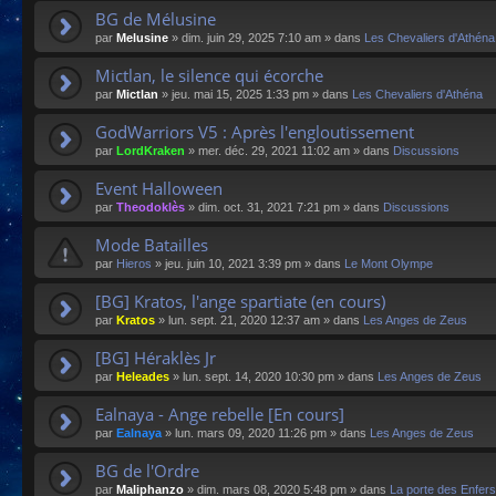
BG de Mélusine
par
Melusine
»
dim. juin 29, 2025 7:10 am
» dans
Les Chevaliers d'Athéna
Mictlan, le silence qui écorche
par
Mictlan
»
jeu. mai 15, 2025 1:33 pm
» dans
Les Chevaliers d'Athéna
GodWarriors V5 : Après l'engloutissement
par
LordKraken
»
mer. déc. 29, 2021 11:02 am
» dans
Discussions
Event Halloween
par
Theodoklès
»
dim. oct. 31, 2021 7:21 pm
» dans
Discussions
Mode Batailles
par
Hieros
»
jeu. juin 10, 2021 3:39 pm
» dans
Le Mont Olympe
[BG] Kratos, l'ange spartiate (en cours)
par
Kratos
»
lun. sept. 21, 2020 12:37 am
» dans
Les Anges de Zeus
[BG] Héraklès Jr
par
Heleades
»
lun. sept. 14, 2020 10:30 pm
» dans
Les Anges de Zeus
Ealnaya - Ange rebelle [En cours]
par
Ealnaya
»
lun. mars 09, 2020 11:26 pm
» dans
Les Anges de Zeus
BG de l'Ordre
par
Maliphanzo
»
dim. mars 08, 2020 5:48 pm
» dans
La porte des Enfers