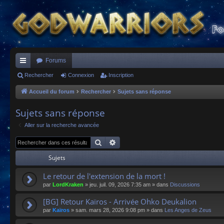
Forums
ac
Rechercher
Connexion
Inscription
co
Accueil du forum
Rechercher
Sujets sans réponse
ur
Sujets sans réponse
ci
Aller sur la recherche avancée
s
Rechercher
Recherche avancée
Sujets
Le retour de l'extension de la mort !
par
LordKraken
»
jeu. juil. 09, 2026 7:35 am
» dans
Discussions
[BG] Retour Kaïros - Arrivée Ohko Deukalion
par
Kaïros
»
sam. mars 28, 2026 9:08 pm
» dans
Les Anges de Zeus