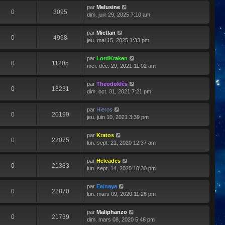
par
Melusine
0
3095
dim. juin 29, 2025 7:10 am
par
Mictlan
0
4998
jeu. mai 15, 2025 1:33 pm
par
LordKraken
0
11205
mer. déc. 29, 2021 11:02 am
par
Theodoklès
0
18231
dim. oct. 31, 2021 7:21 pm
par
Hieros
0
20199
jeu. juin 10, 2021 3:39 pm
par
Kratos
0
22075
lun. sept. 21, 2020 12:37 am
par
Heleades
0
21383
lun. sept. 14, 2020 10:30 pm
par
Ealnaya
0
22870
lun. mars 09, 2020 11:26 pm
par
Maliphanzo
0
21739
dim. mars 08, 2020 5:48 pm