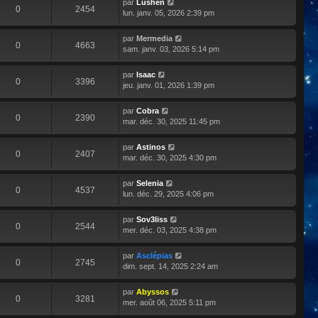
par
Lushen
0
2454
lun. janv. 05, 2026 2:39 pm
par
Mermedia
0
4663
sam. janv. 03, 2026 5:14 pm
par
Isaac
0
3396
jeu. janv. 01, 2026 1:39 pm
par
Cobra
0
2390
mar. déc. 30, 2025 11:45 pm
par
Astinos
0
2407
mar. déc. 30, 2025 4:30 pm
par
Selenia
0
4537
lun. déc. 29, 2025 4:06 pm
par
Sov3liss
0
2544
mer. déc. 03, 2025 4:38 pm
par
Asclépias
0
2745
dim. sept. 14, 2025 2:24 am
par
Abyssos
0
3281
mer. août 06, 2025 5:11 pm