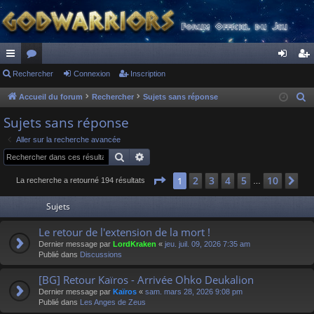
ac
Rechercher
or
Connexion
Inscription
on
ns
co
u
ne
cri
Accueil du forum
Rechercher
Sujets sans réponse
R
e
ur
m
xi
pti
Sujets sans réponse
c
ci
s
on
on
Aller sur la recherche avancée
h
Rechercher
Recherche avancée
s
e
r
Page
1
sur
10
2
3
4
5
10
1
Su
La recherche a retourné 194 résultats
…
c
Sujets
h
e
Le retour de l'extension de la mort !
r
Dernier message par
LordKraken
«
jeu. juil. 09, 2026 7:35 am
Publié dans
Discussions
[BG] Retour Kaïros - Arrivée Ohko Deukalion
Dernier message par
Kaïros
«
sam. mars 28, 2026 9:08 pm
Publié dans
Les Anges de Zeus