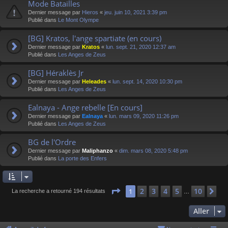
Mode Batailles
Dernier message par
Hieros
«
jeu. juin 10, 2021 3:39 pm
Publié dans
Le Mont Olympe
[BG] Kratos, l'ange spartiate (en cours)
Dernier message par
Kratos
«
lun. sept. 21, 2020 12:37 am
Publié dans
Les Anges de Zeus
[BG] Héraklès Jr
Dernier message par
Heleades
«
lun. sept. 14, 2020 10:30 pm
Publié dans
Les Anges de Zeus
Ealnaya - Ange rebelle [En cours]
Dernier message par
Ealnaya
«
lun. mars 09, 2020 11:26 pm
Publié dans
Les Anges de Zeus
BG de l'Ordre
Dernier message par
Maliphanzo
«
dim. mars 08, 2020 5:48 pm
Publié dans
La porte des Enfers
Page
1
sur
10
2
3
4
5
10
1
Su
La recherche a retourné 194 résultats
…
Aller