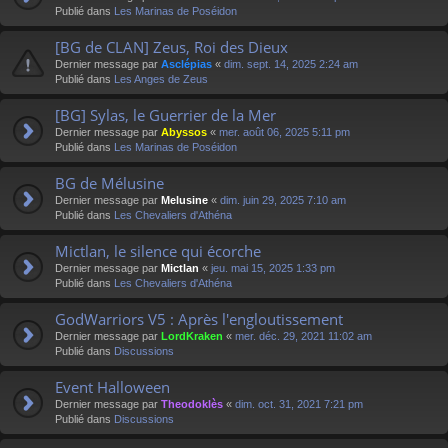
Publié dans
Les Marinas de Poséidon
[BG de CLAN] Zeus, Roi des Dieux
Dernier message par
Asclépias
«
dim. sept. 14, 2025 2:24 am
Publié dans
Les Anges de Zeus
[BG] Sylas, le Guerrier de la Mer
Dernier message par
Abyssos
«
mer. août 06, 2025 5:11 pm
Publié dans
Les Marinas de Poséidon
BG de Mélusine
Dernier message par
Melusine
«
dim. juin 29, 2025 7:10 am
Publié dans
Les Chevaliers d'Athéna
Mictlan, le silence qui écorche
Dernier message par
Mictlan
«
jeu. mai 15, 2025 1:33 pm
Publié dans
Les Chevaliers d'Athéna
GodWarriors V5 : Après l'engloutissement
Dernier message par
LordKraken
«
mer. déc. 29, 2021 11:02 am
Publié dans
Discussions
Event Halloween
Dernier message par
Theodoklès
«
dim. oct. 31, 2021 7:21 pm
Publié dans
Discussions