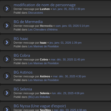
modification de nom de personnage
Dernier message par
Lushen
«
lun. janv. 05, 2026 2:39 pm
Publié dans
Discussions
BG de Mermedia
Dernier message par
Mermedia
«
sam. janv. 03, 2026 5:14 pm
Publié dans
Les Chevaliers d'Athéna
BG Isaac
Dernier message par
Isaac
«
jeu. janv. 01, 2026 1:39 pm
Publié dans
Les Marinas de Poséidon
BG Cobra
Dernier message par
Cobra
«
mar. déc. 30, 2025 11:45 pm
Publié dans
Les Marinas de Poséidon
BG Astinos
Dernier message par
Astinos
«
mar. déc. 30, 2025 4:30 pm
Publié dans
Les Marinas de Poséidon
BG Selenia
Dernier message par
Selenia
«
lun. déc. 29, 2025 4:06 pm
Publié dans
[BG] Les Rebelles
BG Nyssa (Une vague d'espoir)
Dernier message par
Sov3liss
«
mer. déc. 03, 2025 4:38 pm