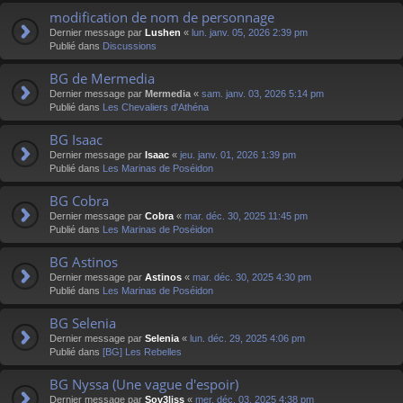
modification de nom de personnage
Dernier message par
Lushen
«
lun. janv. 05, 2026 2:39 pm
Publié dans
Discussions
BG de Mermedia
Dernier message par
Mermedia
«
sam. janv. 03, 2026 5:14 pm
Publié dans
Les Chevaliers d'Athéna
BG Isaac
Dernier message par
Isaac
«
jeu. janv. 01, 2026 1:39 pm
Publié dans
Les Marinas de Poséidon
BG Cobra
Dernier message par
Cobra
«
mar. déc. 30, 2025 11:45 pm
Publié dans
Les Marinas de Poséidon
BG Astinos
Dernier message par
Astinos
«
mar. déc. 30, 2025 4:30 pm
Publié dans
Les Marinas de Poséidon
BG Selenia
Dernier message par
Selenia
«
lun. déc. 29, 2025 4:06 pm
Publié dans
[BG] Les Rebelles
BG Nyssa (Une vague d'espoir)
Dernier message par
Sov3liss
«
mer. déc. 03, 2025 4:38 pm