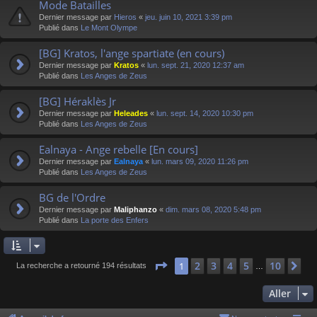
Mode Batailles
Dernier message par
Hieros
«
jeu. juin 10, 2021 3:39 pm
Publié dans
Le Mont Olympe
[BG] Kratos, l'ange spartiate (en cours)
Dernier message par
Kratos
«
lun. sept. 21, 2020 12:37 am
Publié dans
Les Anges de Zeus
[BG] Héraklès Jr
Dernier message par
Heleades
«
lun. sept. 14, 2020 10:30 pm
Publié dans
Les Anges de Zeus
Ealnaya - Ange rebelle [En cours]
Dernier message par
Ealnaya
«
lun. mars 09, 2020 11:26 pm
Publié dans
Les Anges de Zeus
BG de l'Ordre
Dernier message par
Maliphanzo
«
dim. mars 08, 2020 5:48 pm
Publié dans
La porte des Enfers
Page
1
sur
10
2
3
4
5
10
1
Su
La recherche a retourné 194 résultats
…
Aller