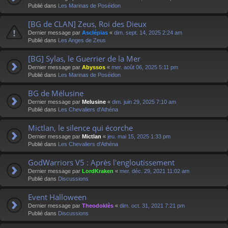
Publié dans
Les Marinas de Poséidon
[BG de CLAN] Zeus, Roi des Dieux
Dernier message par
Asclépias
«
dim. sept. 14, 2025 2:24 am
Publié dans
Les Anges de Zeus
[BG] Sylas, le Guerrier de la Mer
Dernier message par
Abyssos
«
mer. août 06, 2025 5:11 pm
Publié dans
Les Marinas de Poséidon
BG de Mélusine
Dernier message par
Melusine
«
dim. juin 29, 2025 7:10 am
Publié dans
Les Chevaliers d'Athéna
Mictlan, le silence qui écorche
Dernier message par
Mictlan
«
jeu. mai 15, 2025 1:33 pm
Publié dans
Les Chevaliers d'Athéna
GodWarriors V5 : Après l'engloutissement
Dernier message par
LordKraken
«
mer. déc. 29, 2021 11:02 am
Publié dans
Discussions
Event Halloween
Dernier message par
Theodoklès
«
dim. oct. 31, 2021 7:21 pm
Publié dans
Discussions