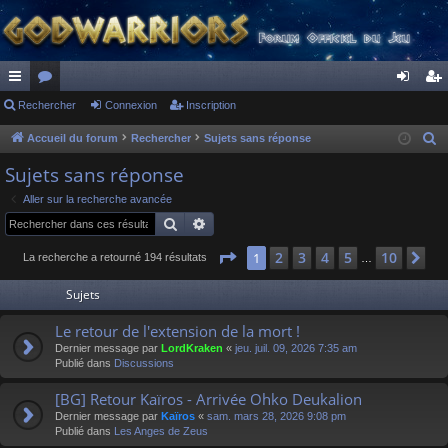
ac
Rechercher
or
Connexion
Inscription
on
ns
co
u
ne
cri
Accueil du forum
Rechercher
Sujets sans réponse
R
e
ur
m
xi
pti
Sujets sans réponse
c
ci
s
on
on
Aller sur la recherche avancée
h
Rechercher
Recherche avancée
s
e
r
Page
1
sur
10
2
3
4
5
10
1
Su
La recherche a retourné 194 résultats
…
c
Sujets
h
e
Le retour de l'extension de la mort !
r
Dernier message par
LordKraken
«
jeu. juil. 09, 2026 7:35 am
Publié dans
Discussions
[BG] Retour Kaïros - Arrivée Ohko Deukalion
Dernier message par
Kaïros
«
sam. mars 28, 2026 9:08 pm
Publié dans
Les Anges de Zeus