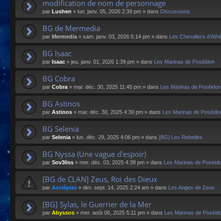
modification de nom de personnage
par
Lushen
»
lun. janv. 05, 2026 2:39 pm
» dans
Discussions
BG de Mermedia
par
Mermedia
»
sam. janv. 03, 2026 5:14 pm
» dans
Les Chevaliers d'Ath
BG Isaac
par
Isaac
»
jeu. janv. 01, 2026 1:39 pm
» dans
Les Marinas de Poséidon
BG Cobra
par
Cobra
»
mar. déc. 30, 2025 11:45 pm
» dans
Les Marinas de Poséidon
BG Astinos
par
Astinos
»
mar. déc. 30, 2025 4:30 pm
» dans
Les Marinas de Poséido
BG Selenia
par
Selenia
»
lun. déc. 29, 2025 4:06 pm
» dans
[BG] Les Rebelles
BG Nyssa (Une vague d'espoir)
par
Sov3liss
»
mer. déc. 03, 2025 4:38 pm
» dans
Les Marinas de Poséid
[BG de CLAN] Zeus, Roi des Dieux
par
Asclépias
»
dim. sept. 14, 2025 2:24 am
» dans
Les Anges de Zeus
[BG] Sylas, le Guerrier de la Mer
par
Abyssos
»
mer. août 06, 2025 5:11 pm
» dans
Les Marinas de Poséid