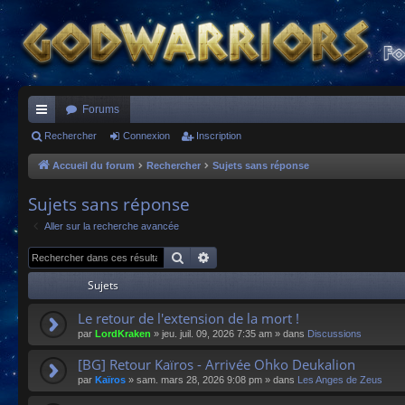
Forums
ac
Rechercher
Connexion
Inscription
co
Accueil du forum
Rechercher
Sujets sans réponse
ur
Sujets sans réponse
ci
Aller sur la recherche avancée
s
Rechercher
Recherche avancée
Sujets
Le retour de l'extension de la mort !
par
LordKraken
»
jeu. juil. 09, 2026 7:35 am
» dans
Discussions
[BG] Retour Kaïros - Arrivée Ohko Deukalion
par
Kaïros
»
sam. mars 28, 2026 9:08 pm
» dans
Les Anges de Zeus