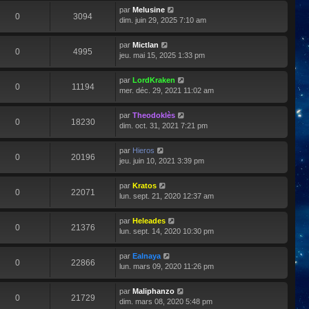
par
Melusine
0
3094
dim. juin 29, 2025 7:10 am
par
Mictlan
0
4995
jeu. mai 15, 2025 1:33 pm
par
LordKraken
0
11194
mer. déc. 29, 2021 11:02 am
par
Theodoklès
0
18230
dim. oct. 31, 2021 7:21 pm
par
Hieros
0
20196
jeu. juin 10, 2021 3:39 pm
par
Kratos
0
22071
lun. sept. 21, 2020 12:37 am
par
Heleades
0
21376
lun. sept. 14, 2020 10:30 pm
par
Ealnaya
0
22866
lun. mars 09, 2020 11:26 pm
par
Maliphanzo
0
21729
dim. mars 08, 2020 5:48 pm