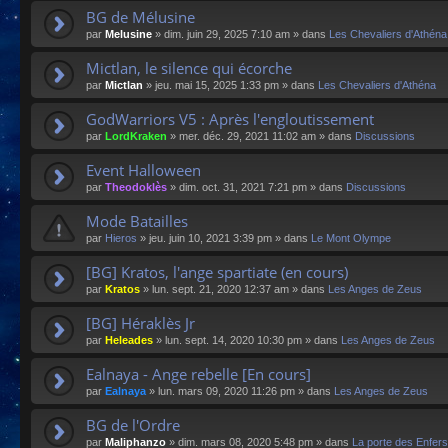
BG de Mélusine
par
Melusine
»
dim. juin 29, 2025 7:10 am
» dans
Les Chevaliers d'Athéna
Mictlan, le silence qui écorche
par
Mictlan
»
jeu. mai 15, 2025 1:33 pm
» dans
Les Chevaliers d'Athéna
GodWarriors V5 : Après l'engloutissement
par
LordKraken
»
mer. déc. 29, 2021 11:02 am
» dans
Discussions
Event Halloween
par
Theodoklès
»
dim. oct. 31, 2021 7:21 pm
» dans
Discussions
Mode Batailles
par
Hieros
»
jeu. juin 10, 2021 3:39 pm
» dans
Le Mont Olympe
[BG] Kratos, l'ange spartiate (en cours)
par
Kratos
»
lun. sept. 21, 2020 12:37 am
» dans
Les Anges de Zeus
[BG] Héraklès Jr
par
Heleades
»
lun. sept. 14, 2020 10:30 pm
» dans
Les Anges de Zeus
Ealnaya - Ange rebelle [En cours]
par
Ealnaya
»
lun. mars 09, 2020 11:26 pm
» dans
Les Anges de Zeus
BG de l'Ordre
par
Maliphanzo
»
dim. mars 08, 2020 5:48 pm
» dans
La porte des Enfers