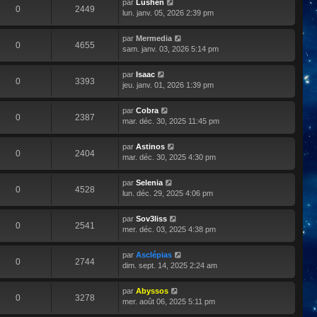
par
Lushen
0
2449
lun. janv. 05, 2026 2:39 pm
par
Mermedia
0
4655
sam. janv. 03, 2026 5:14 pm
par
Isaac
0
3393
jeu. janv. 01, 2026 1:39 pm
par
Cobra
0
2387
mar. déc. 30, 2025 11:45 pm
par
Astinos
0
2404
mar. déc. 30, 2025 4:30 pm
par
Selenia
0
4528
lun. déc. 29, 2025 4:06 pm
par
Sov3liss
0
2541
mer. déc. 03, 2025 4:38 pm
par
Asclépias
0
2744
dim. sept. 14, 2025 2:24 am
par
Abyssos
0
3278
mer. août 06, 2025 5:11 pm