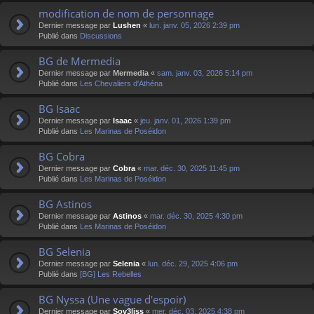
modification de nom de personnage
Dernier message par
Lushen
«
lun. janv. 05, 2026 2:39 pm
Publié dans
Discussions
BG de Mermedia
Dernier message par
Mermedia
«
sam. janv. 03, 2026 5:14 pm
Publié dans
Les Chevaliers d'Athéna
BG Isaac
Dernier message par
Isaac
«
jeu. janv. 01, 2026 1:39 pm
Publié dans
Les Marinas de Poséidon
BG Cobra
Dernier message par
Cobra
«
mar. déc. 30, 2025 11:45 pm
Publié dans
Les Marinas de Poséidon
BG Astinos
Dernier message par
Astinos
«
mar. déc. 30, 2025 4:30 pm
Publié dans
Les Marinas de Poséidon
BG Selenia
Dernier message par
Selenia
«
lun. déc. 29, 2025 4:06 pm
Publié dans
[BG] Les Rebelles
BG Nyssa (Une vague d'espoir)
Dernier message par
Sov3liss
«
mer. déc. 03, 2025 4:38 pm