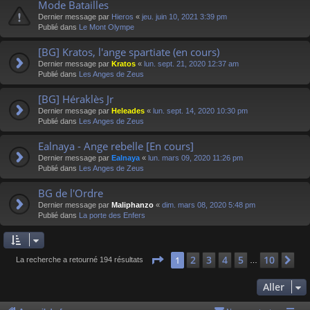
Mode Batailles
Dernier message par
Hieros
«
jeu. juin 10, 2021 3:39 pm
Publié dans
Le Mont Olympe
[BG] Kratos, l'ange spartiate (en cours)
Dernier message par
Kratos
«
lun. sept. 21, 2020 12:37 am
Publié dans
Les Anges de Zeus
[BG] Héraklès Jr
Dernier message par
Heleades
«
lun. sept. 14, 2020 10:30 pm
Publié dans
Les Anges de Zeus
Ealnaya - Ange rebelle [En cours]
Dernier message par
Ealnaya
«
lun. mars 09, 2020 11:26 pm
Publié dans
Les Anges de Zeus
BG de l'Ordre
Dernier message par
Maliphanzo
«
dim. mars 08, 2020 5:48 pm
Publié dans
La porte des Enfers
Page
1
sur
10
2
3
4
5
10
1
Su
La recherche a retourné 194 résultats
…
Aller