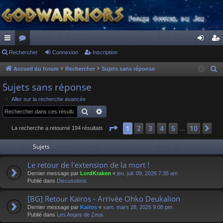
ac
Rechercher
or
Connexion
Inscription
on
ns
co
u
ne
cri
Accueil du forum
Rechercher
Sujets sans réponse
R
e
ur
m
xi
pti
Sujets sans réponse
c
ci
s
on
on
Aller sur la recherche avancée
h
Rechercher
Recherche avancée
s
e
r
Page
1
sur
10
2
3
4
5
10
1
Su
La recherche a retourné 194 résultats
…
c
Sujets
h
e
Le retour de l'extension de la mort !
r
Dernier message par
LordKraken
«
jeu. juil. 09, 2026 7:35 am
Publié dans
Discussions
[BG] Retour Kaïros - Arrivée Ohko Deukalion
Dernier message par
Kaïros
«
sam. mars 28, 2026 9:08 pm
Publié dans
Les Anges de Zeus