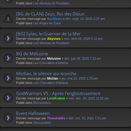
Publié dans
Les Marinas de Poséidon
[BG de CLAN] Zeus, Roi des Dieux
Dernier message par
Asclépias
«
dim. sept. 14, 2025 2:24 am
Publié dans
Les Anges de Zeus
[BG] Sylas, le Guerrier de la Mer
Dernier message par
Abyssos
«
mer. août 06, 2025 5:11 pm
Publié dans
Les Marinas de Poséidon
BG de Mélusine
Dernier message par
Melusine
«
dim. juin 29, 2025 7:10 am
Publié dans
Les Chevaliers d'Athéna
Mictlan, le silence qui écorche
Dernier message par
Mictlan
«
jeu. mai 15, 2025 1:33 pm
Publié dans
Les Chevaliers d'Athéna
GodWarriors V5 : Après l'engloutissement
Dernier message par
LordKraken
«
mer. déc. 29, 2021 11:02 am
Publié dans
Discussions
Event Halloween
Dernier message par
Theodoklès
«
dim. oct. 31, 2021 7:21 pm
Publié dans
Discussions