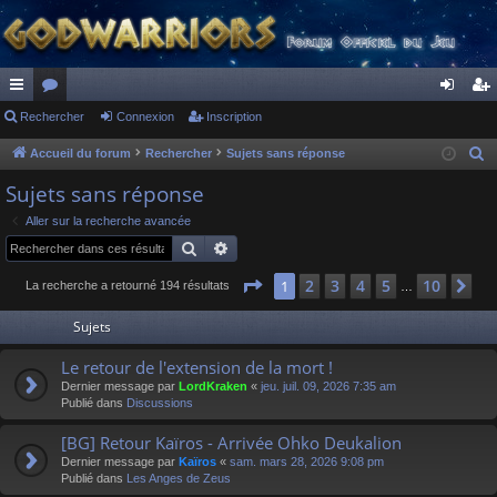
ac
Rechercher
or
Connexion
Inscription
on
ns
co
u
ne
cri
Accueil du forum
Rechercher
Sujets sans réponse
R
e
ur
m
xi
pti
Sujets sans réponse
c
ci
s
on
on
Aller sur la recherche avancée
h
Rechercher
Recherche avancée
s
e
r
Page
1
sur
10
2
3
4
5
10
1
Su
La recherche a retourné 194 résultats
…
c
Sujets
h
e
Le retour de l'extension de la mort !
r
Dernier message par
LordKraken
«
jeu. juil. 09, 2026 7:35 am
Publié dans
Discussions
[BG] Retour Kaïros - Arrivée Ohko Deukalion
Dernier message par
Kaïros
«
sam. mars 28, 2026 9:08 pm
Publié dans
Les Anges de Zeus