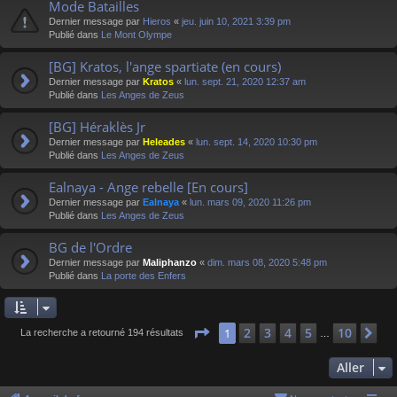
Mode Batailles
Dernier message par
Hieros
«
jeu. juin 10, 2021 3:39 pm
Publié dans
Le Mont Olympe
[BG] Kratos, l'ange spartiate (en cours)
Dernier message par
Kratos
«
lun. sept. 21, 2020 12:37 am
Publié dans
Les Anges de Zeus
[BG] Héraklès Jr
Dernier message par
Heleades
«
lun. sept. 14, 2020 10:30 pm
Publié dans
Les Anges de Zeus
Ealnaya - Ange rebelle [En cours]
Dernier message par
Ealnaya
«
lun. mars 09, 2020 11:26 pm
Publié dans
Les Anges de Zeus
BG de l'Ordre
Dernier message par
Maliphanzo
«
dim. mars 08, 2020 5:48 pm
Publié dans
La porte des Enfers
Page
1
sur
10
2
3
4
5
10
1
Su
La recherche a retourné 194 résultats
…
Aller