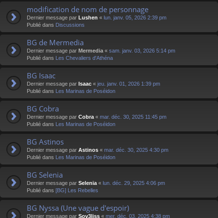
modification de nom de personnage
Dernier message par
Lushen
«
lun. janv. 05, 2026 2:39 pm
Publié dans
Discussions
BG de Mermedia
Dernier message par
Mermedia
«
sam. janv. 03, 2026 5:14 pm
Publié dans
Les Chevaliers d'Athéna
BG Isaac
Dernier message par
Isaac
«
jeu. janv. 01, 2026 1:39 pm
Publié dans
Les Marinas de Poséidon
BG Cobra
Dernier message par
Cobra
«
mar. déc. 30, 2025 11:45 pm
Publié dans
Les Marinas de Poséidon
BG Astinos
Dernier message par
Astinos
«
mar. déc. 30, 2025 4:30 pm
Publié dans
Les Marinas de Poséidon
BG Selenia
Dernier message par
Selenia
«
lun. déc. 29, 2025 4:06 pm
Publié dans
[BG] Les Rebelles
BG Nyssa (Une vague d'espoir)
Dernier message par
Sov3liss
«
mer. déc. 03, 2025 4:38 pm