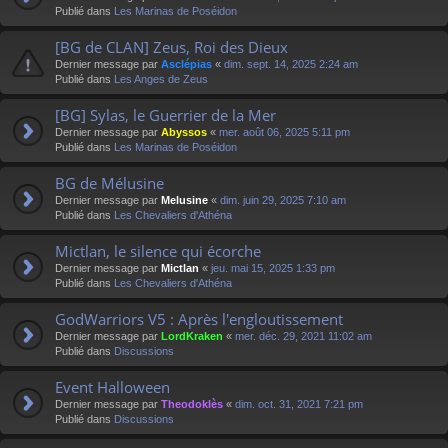
Publié dans
Les Marinas de Poséidon
[BG de CLAN] Zeus, Roi des Dieux
Dernier message par
Asclépias
«
dim. sept. 14, 2025 2:24 am
Publié dans
Les Anges de Zeus
[BG] Sylas, le Guerrier de la Mer
Dernier message par
Abyssos
«
mer. août 06, 2025 5:11 pm
Publié dans
Les Marinas de Poséidon
BG de Mélusine
Dernier message par
Melusine
«
dim. juin 29, 2025 7:10 am
Publié dans
Les Chevaliers d'Athéna
Mictlan, le silence qui écorche
Dernier message par
Mictlan
«
jeu. mai 15, 2025 1:33 pm
Publié dans
Les Chevaliers d'Athéna
GodWarriors V5 : Après l'engloutissement
Dernier message par
LordKraken
«
mer. déc. 29, 2021 11:02 am
Publié dans
Discussions
Event Halloween
Dernier message par
Theodoklès
«
dim. oct. 31, 2021 7:21 pm
Publié dans
Discussions