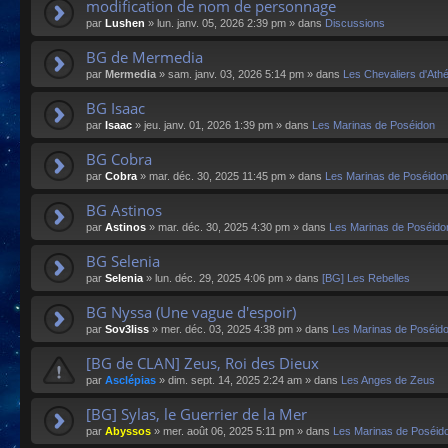
modification de nom de personnage
par
Lushen
»
lun. janv. 05, 2026 2:39 pm
» dans
Discussions
BG de Mermedia
par
Mermedia
»
sam. janv. 03, 2026 5:14 pm
» dans
Les Chevaliers d'Ath
BG Isaac
par
Isaac
»
jeu. janv. 01, 2026 1:39 pm
» dans
Les Marinas de Poséidon
BG Cobra
par
Cobra
»
mar. déc. 30, 2025 11:45 pm
» dans
Les Marinas de Poséidon
BG Astinos
par
Astinos
»
mar. déc. 30, 2025 4:30 pm
» dans
Les Marinas de Poséido
BG Selenia
par
Selenia
»
lun. déc. 29, 2025 4:06 pm
» dans
[BG] Les Rebelles
BG Nyssa (Une vague d'espoir)
par
Sov3liss
»
mer. déc. 03, 2025 4:38 pm
» dans
Les Marinas de Poséid
[BG de CLAN] Zeus, Roi des Dieux
par
Asclépias
»
dim. sept. 14, 2025 2:24 am
» dans
Les Anges de Zeus
[BG] Sylas, le Guerrier de la Mer
par
Abyssos
»
mer. août 06, 2025 5:11 pm
» dans
Les Marinas de Poséid