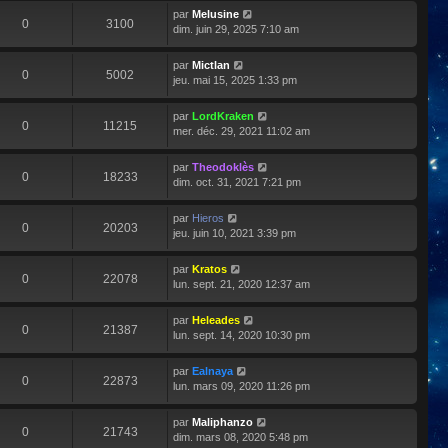
par
Melusine
0
3100
dim. juin 29, 2025 7:10 am
par
Mictlan
0
5002
jeu. mai 15, 2025 1:33 pm
par
LordKraken
0
11215
mer. déc. 29, 2021 11:02 am
par
Theodoklès
0
18233
dim. oct. 31, 2021 7:21 pm
par
Hieros
0
20203
jeu. juin 10, 2021 3:39 pm
par
Kratos
0
22078
lun. sept. 21, 2020 12:37 am
par
Heleades
0
21387
lun. sept. 14, 2020 10:30 pm
par
Ealnaya
0
22873
lun. mars 09, 2020 11:26 pm
par
Maliphanzo
0
21743
dim. mars 08, 2020 5:48 pm