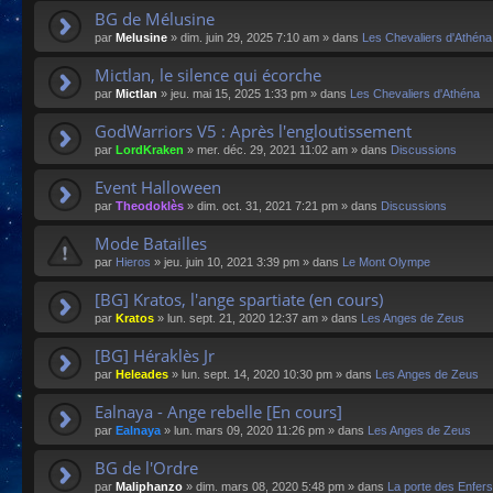
BG de Mélusine
par
Melusine
»
dim. juin 29, 2025 7:10 am
» dans
Les Chevaliers d'Athéna
Mictlan, le silence qui écorche
par
Mictlan
»
jeu. mai 15, 2025 1:33 pm
» dans
Les Chevaliers d'Athéna
GodWarriors V5 : Après l'engloutissement
par
LordKraken
»
mer. déc. 29, 2021 11:02 am
» dans
Discussions
Event Halloween
par
Theodoklès
»
dim. oct. 31, 2021 7:21 pm
» dans
Discussions
Mode Batailles
par
Hieros
»
jeu. juin 10, 2021 3:39 pm
» dans
Le Mont Olympe
[BG] Kratos, l'ange spartiate (en cours)
par
Kratos
»
lun. sept. 21, 2020 12:37 am
» dans
Les Anges de Zeus
[BG] Héraklès Jr
par
Heleades
»
lun. sept. 14, 2020 10:30 pm
» dans
Les Anges de Zeus
Ealnaya - Ange rebelle [En cours]
par
Ealnaya
»
lun. mars 09, 2020 11:26 pm
» dans
Les Anges de Zeus
BG de l'Ordre
par
Maliphanzo
»
dim. mars 08, 2020 5:48 pm
» dans
La porte des Enfers