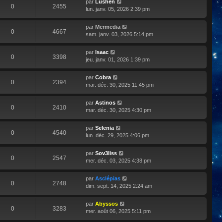
par
Lushen
0
2455
lun. janv. 05, 2026 2:39 pm
par
Mermedia
0
4667
sam. janv. 03, 2026 5:14 pm
par
Isaac
0
3398
jeu. janv. 01, 2026 1:39 pm
par
Cobra
0
2394
mar. déc. 30, 2025 11:45 pm
par
Astinos
0
2410
mar. déc. 30, 2025 4:30 pm
par
Selenia
0
4540
lun. déc. 29, 2025 4:06 pm
par
Sov3liss
0
2547
mer. déc. 03, 2025 4:38 pm
par
Asclépias
0
2748
dim. sept. 14, 2025 2:24 am
par
Abyssos
0
3283
mer. août 06, 2025 5:11 pm