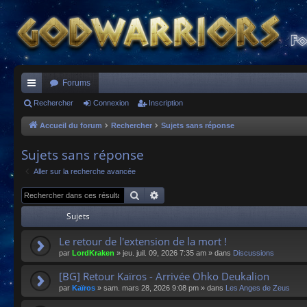
Forums
ac
Rechercher
Connexion
Inscription
co
Accueil du forum
Rechercher
Sujets sans réponse
ur
Sujets sans réponse
ci
Aller sur la recherche avancée
s
Rechercher
Recherche avancée
Sujets
Le retour de l'extension de la mort !
par
LordKraken
»
jeu. juil. 09, 2026 7:35 am
» dans
Discussions
[BG] Retour Kaïros - Arrivée Ohko Deukalion
par
Kaïros
»
sam. mars 28, 2026 9:08 pm
» dans
Les Anges de Zeus