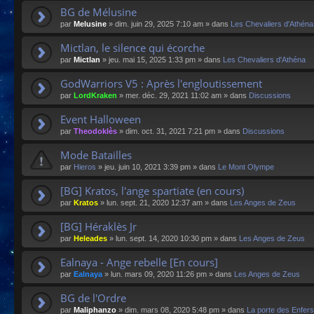
BG de Mélusine
par
Melusine
»
dim. juin 29, 2025 7:10 am
» dans
Les Chevaliers d'Athéna
Mictlan, le silence qui écorche
par
Mictlan
»
jeu. mai 15, 2025 1:33 pm
» dans
Les Chevaliers d'Athéna
GodWarriors V5 : Après l'engloutissement
par
LordKraken
»
mer. déc. 29, 2021 11:02 am
» dans
Discussions
Event Halloween
par
Theodoklès
»
dim. oct. 31, 2021 7:21 pm
» dans
Discussions
Mode Batailles
par
Hieros
»
jeu. juin 10, 2021 3:39 pm
» dans
Le Mont Olympe
[BG] Kratos, l'ange spartiate (en cours)
par
Kratos
»
lun. sept. 21, 2020 12:37 am
» dans
Les Anges de Zeus
[BG] Héraklès Jr
par
Heleades
»
lun. sept. 14, 2020 10:30 pm
» dans
Les Anges de Zeus
Ealnaya - Ange rebelle [En cours]
par
Ealnaya
»
lun. mars 09, 2020 11:26 pm
» dans
Les Anges de Zeus
BG de l'Ordre
par
Maliphanzo
»
dim. mars 08, 2020 5:48 pm
» dans
La porte des Enfers