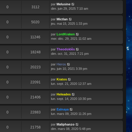
par
Melusine
0
3112
dim. juin 29, 2025 7:10 am
par
Mictlan
0
5020
jeu. mai 15, 2025 1:33 pm
par
LordKraken
0
11246
mer. déc. 29, 2021 11:02 am
par
Theodoklès
0
18248
dim. oct. 31, 2021 7:21 pm
par
Hieros
0
20223
jeu. juin 10, 2021 3:39 pm
par
Kratos
0
22091
lun. sept. 21, 2020 12:37 am
par
Heleades
0
21406
lun. sept. 14, 2020 10:30 pm
par
Ealnaya
0
22883
lun. mars 09, 2020 11:26 pm
par
Maliphanzo
0
21758
dim. mars 08, 2020 5:48 pm