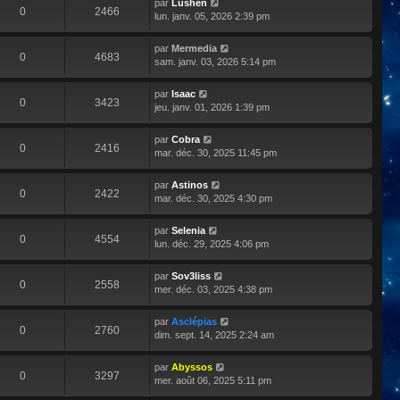
par
Lushen
0
2466
lun. janv. 05, 2026 2:39 pm
par
Mermedia
0
4683
sam. janv. 03, 2026 5:14 pm
par
Isaac
0
3423
jeu. janv. 01, 2026 1:39 pm
par
Cobra
0
2416
mar. déc. 30, 2025 11:45 pm
par
Astinos
0
2422
mar. déc. 30, 2025 4:30 pm
par
Selenia
0
4554
lun. déc. 29, 2025 4:06 pm
par
Sov3liss
0
2558
mer. déc. 03, 2025 4:38 pm
par
Asclépias
0
2760
dim. sept. 14, 2025 2:24 am
par
Abyssos
0
3297
mer. août 06, 2025 5:11 pm