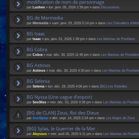
modification de nom de personnage
par
Lushen
»
lun. janv. 05, 2026 2:39 pm
» dans
Discussions
BG de Mermedia
par
Mermedia
»
sam. janv. 03, 2026 5:14 pm
» dans
Les Chevaliers d'Ath
BG Isaac
par
Isaac
»
jeu. janv. 01, 2026 1:39 pm
» dans
Les Marinas de Poséidon
BG Cobra
par
Cobra
»
mar. déc. 30, 2025 11:45 pm
» dans
Les Marinas de Poséidon
BG Astinos
par
Astinos
»
mar. déc. 30, 2025 4:30 pm
» dans
Les Marinas de Poséido
BG Selenia
par
Selenia
»
lun. déc. 29, 2025 4:06 pm
» dans
[BG] Les Rebelles
BG Nyssa (Une vague d'espoir)
par
Sov3liss
»
mer. déc. 03, 2025 4:38 pm
» dans
Les Marinas de Poséid
[BG de CLAN] Zeus, Roi des Dieux
par
Asclépias
»
dim. sept. 14, 2025 2:24 am
» dans
Les Anges de Zeus
[BG] Sylas, le Guerrier de la Mer
par
Abyssos
»
mer. août 06, 2025 5:11 pm
» dans
Les Marinas de Poséid