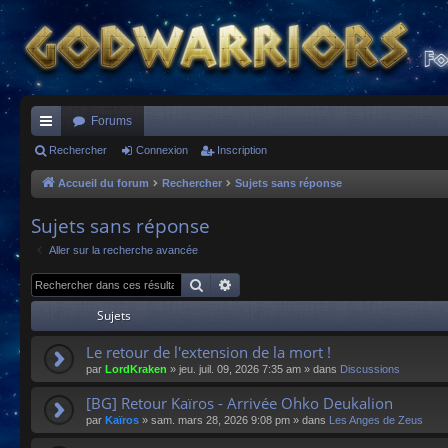
Forums
ac
Rechercher
Connexion
Inscription
co
Accueil du forum
Rechercher
Sujets sans réponse
ur
Sujets sans réponse
ci
Aller sur la recherche avancée
s
Rechercher
Recherche avancée
Sujets
Le retour de l'extension de la mort !
par
LordKraken
»
jeu. juil. 09, 2026 7:35 am
» dans
Discussions
[BG] Retour Kaïros - Arrivée Ohko Deukalion
par
Kaïros
»
sam. mars 28, 2026 9:08 pm
» dans
Les Anges de Zeus