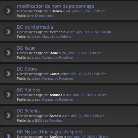
modification de nom de personnage
Dernier message par
Lushen
«
lun. janv. 05, 2026 2:39 pm
Publié dans
Discussions
BG de Mermedia
Dernier message par
Mermedia
«
sam. janv. 03, 2026 5:14 pm
Publié dans
Les Chevaliers d'Athéna
BG Isaac
Dernier message par
Isaac
«
jeu. janv. 01, 2026 1:39 pm
Publié dans
Les Marinas de Poséidon
BG Cobra
Dernier message par
Cobra
«
mar. déc. 30, 2025 11:45 pm
Publié dans
Les Marinas de Poséidon
BG Astinos
Dernier message par
Astinos
«
mar. déc. 30, 2025 4:30 pm
Publié dans
Les Marinas de Poséidon
BG Selenia
Dernier message par
Selenia
«
lun. déc. 29, 2025 4:06 pm
Publié dans
[BG] Les Rebelles
BG Nyssa (Une vague d'espoir)
Dernier message par
Sov3liss
«
mer. déc. 03, 2025 4:38 pm