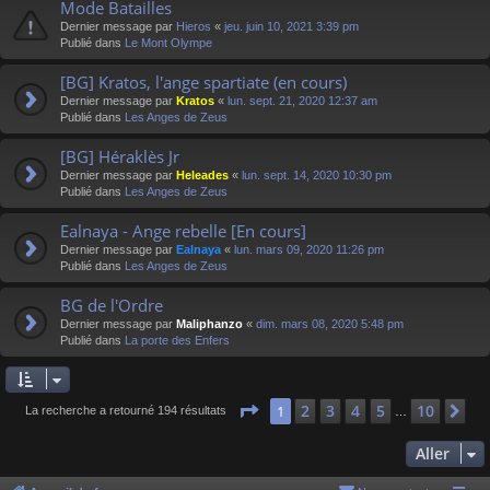
Mode Batailles
Dernier message par
Hieros
«
jeu. juin 10, 2021 3:39 pm
Publié dans
Le Mont Olympe
[BG] Kratos, l'ange spartiate (en cours)
Dernier message par
Kratos
«
lun. sept. 21, 2020 12:37 am
Publié dans
Les Anges de Zeus
[BG] Héraklès Jr
Dernier message par
Heleades
«
lun. sept. 14, 2020 10:30 pm
Publié dans
Les Anges de Zeus
Ealnaya - Ange rebelle [En cours]
Dernier message par
Ealnaya
«
lun. mars 09, 2020 11:26 pm
Publié dans
Les Anges de Zeus
BG de l'Ordre
Dernier message par
Maliphanzo
«
dim. mars 08, 2020 5:48 pm
Publié dans
La porte des Enfers
Page
1
sur
10
2
3
4
5
10
1
Su
La recherche a retourné 194 résultats
…
Aller