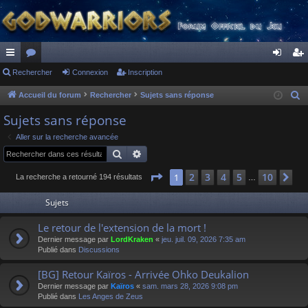
ac
Rechercher
or
Connexion
Inscription
on
ns
co
u
ne
cri
Accueil du forum
Rechercher
Sujets sans réponse
R
e
ur
m
xi
pti
Sujets sans réponse
c
ci
s
on
on
Aller sur la recherche avancée
h
Rechercher
Recherche avancée
s
e
r
Page
1
sur
10
2
3
4
5
10
1
Su
La recherche a retourné 194 résultats
…
c
Sujets
h
e
Le retour de l'extension de la mort !
r
Dernier message par
LordKraken
«
jeu. juil. 09, 2026 7:35 am
Publié dans
Discussions
[BG] Retour Kaïros - Arrivée Ohko Deukalion
Dernier message par
Kaïros
«
sam. mars 28, 2026 9:08 pm
Publié dans
Les Anges de Zeus