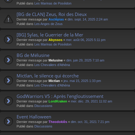
Publié dans
Les Marinas de Poséidon
[BG de CLAN] Zeus, Roi des Dieux
Dernier message par
Asclépias
«
dim. sept. 14, 2025 2:24 am
Publié dans
Les Anges de Zeus
[BG] Sylas, le Guerrier de la Mer
Dernier message par
Abyssos
«
mer. août 06, 2025 5:11 pm
Publié dans
Les Marinas de Poséidon
BG de Mélusine
Dernier message par
Melusine
«
dim. juin 29, 2025 7:10 am
Publié dans
Les Chevaliers d'Athéna
Mictlan, le silence qui écorche
Dernier message par
Mictlan
«
jeu. mai 15, 2025 1:33 pm
Publié dans
Les Chevaliers d'Athéna
GodWarriors V5 : Après l'engloutissement
Dernier message par
LordKraken
«
mer. déc. 29, 2021 11:02 am
Publié dans
Discussions
Event Halloween
Dernier message par
Theodoklès
«
dim. oct. 31, 2021 7:21 pm
Publié dans
Discussions