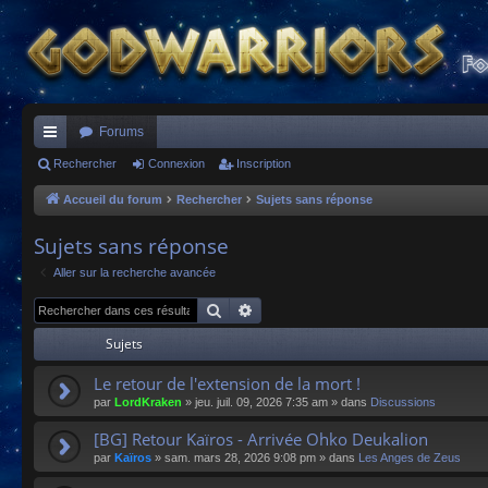
Forums
ac
Rechercher
Connexion
Inscription
co
Accueil du forum
Rechercher
Sujets sans réponse
ur
Sujets sans réponse
ci
Aller sur la recherche avancée
s
Rechercher
Recherche avancée
Sujets
Le retour de l'extension de la mort !
par
LordKraken
»
jeu. juil. 09, 2026 7:35 am
» dans
Discussions
[BG] Retour Kaïros - Arrivée Ohko Deukalion
par
Kaïros
»
sam. mars 28, 2026 9:08 pm
» dans
Les Anges de Zeus