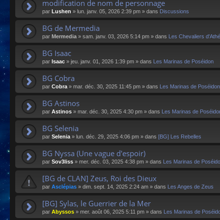
modification de nom de personnage
par
Lushen
»
lun. janv. 05, 2026 2:39 pm
» dans
Discussions
BG de Mermedia
par
Mermedia
»
sam. janv. 03, 2026 5:14 pm
» dans
Les Chevaliers d'Ath
BG Isaac
par
Isaac
»
jeu. janv. 01, 2026 1:39 pm
» dans
Les Marinas de Poséidon
BG Cobra
par
Cobra
»
mar. déc. 30, 2025 11:45 pm
» dans
Les Marinas de Poséidon
BG Astinos
par
Astinos
»
mar. déc. 30, 2025 4:30 pm
» dans
Les Marinas de Poséido
BG Selenia
par
Selenia
»
lun. déc. 29, 2025 4:06 pm
» dans
[BG] Les Rebelles
BG Nyssa (Une vague d'espoir)
par
Sov3liss
»
mer. déc. 03, 2025 4:38 pm
» dans
Les Marinas de Poséid
[BG de CLAN] Zeus, Roi des Dieux
par
Asclépias
»
dim. sept. 14, 2025 2:24 am
» dans
Les Anges de Zeus
[BG] Sylas, le Guerrier de la Mer
par
Abyssos
»
mer. août 06, 2025 5:11 pm
» dans
Les Marinas de Poséid