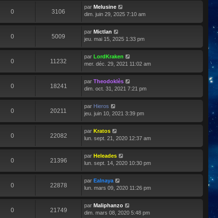
par
Melusine
0
3106
dim. juin 29, 2025 7:10 am
par
Mictlan
0
5009
jeu. mai 15, 2025 1:33 pm
par
LordKraken
0
11232
mer. déc. 29, 2021 11:02 am
par
Theodoklès
0
18241
dim. oct. 31, 2021 7:21 pm
par
Hieros
0
20211
jeu. juin 10, 2021 3:39 pm
par
Kratos
0
22082
lun. sept. 21, 2020 12:37 am
par
Heleades
0
21396
lun. sept. 14, 2020 10:30 pm
par
Ealnaya
0
22878
lun. mars 09, 2020 11:26 pm
par
Maliphanzo
0
21749
dim. mars 08, 2020 5:48 pm