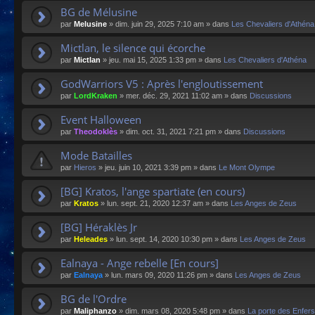
BG de Mélusine
par
Melusine
»
dim. juin 29, 2025 7:10 am
» dans
Les Chevaliers d'Athéna
Mictlan, le silence qui écorche
par
Mictlan
»
jeu. mai 15, 2025 1:33 pm
» dans
Les Chevaliers d'Athéna
GodWarriors V5 : Après l'engloutissement
par
LordKraken
»
mer. déc. 29, 2021 11:02 am
» dans
Discussions
Event Halloween
par
Theodoklès
»
dim. oct. 31, 2021 7:21 pm
» dans
Discussions
Mode Batailles
par
Hieros
»
jeu. juin 10, 2021 3:39 pm
» dans
Le Mont Olympe
[BG] Kratos, l'ange spartiate (en cours)
par
Kratos
»
lun. sept. 21, 2020 12:37 am
» dans
Les Anges de Zeus
[BG] Héraklès Jr
par
Heleades
»
lun. sept. 14, 2020 10:30 pm
» dans
Les Anges de Zeus
Ealnaya - Ange rebelle [En cours]
par
Ealnaya
»
lun. mars 09, 2020 11:26 pm
» dans
Les Anges de Zeus
BG de l'Ordre
par
Maliphanzo
»
dim. mars 08, 2020 5:48 pm
» dans
La porte des Enfers