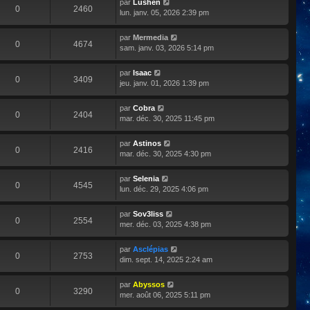
par
Lushen
0
2460
lun. janv. 05, 2026 2:39 pm
par
Mermedia
0
4674
sam. janv. 03, 2026 5:14 pm
par
Isaac
0
3409
jeu. janv. 01, 2026 1:39 pm
par
Cobra
0
2404
mar. déc. 30, 2025 11:45 pm
par
Astinos
0
2416
mar. déc. 30, 2025 4:30 pm
par
Selenia
0
4545
lun. déc. 29, 2025 4:06 pm
par
Sov3liss
0
2554
mer. déc. 03, 2025 4:38 pm
par
Asclépias
0
2753
dim. sept. 14, 2025 2:24 am
par
Abyssos
0
3290
mer. août 06, 2025 5:11 pm