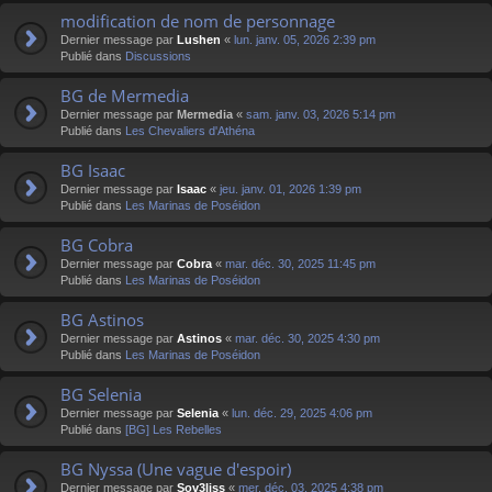
modification de nom de personnage
Dernier message par
Lushen
«
lun. janv. 05, 2026 2:39 pm
Publié dans
Discussions
BG de Mermedia
Dernier message par
Mermedia
«
sam. janv. 03, 2026 5:14 pm
Publié dans
Les Chevaliers d'Athéna
BG Isaac
Dernier message par
Isaac
«
jeu. janv. 01, 2026 1:39 pm
Publié dans
Les Marinas de Poséidon
BG Cobra
Dernier message par
Cobra
«
mar. déc. 30, 2025 11:45 pm
Publié dans
Les Marinas de Poséidon
BG Astinos
Dernier message par
Astinos
«
mar. déc. 30, 2025 4:30 pm
Publié dans
Les Marinas de Poséidon
BG Selenia
Dernier message par
Selenia
«
lun. déc. 29, 2025 4:06 pm
Publié dans
[BG] Les Rebelles
BG Nyssa (Une vague d'espoir)
Dernier message par
Sov3liss
«
mer. déc. 03, 2025 4:38 pm