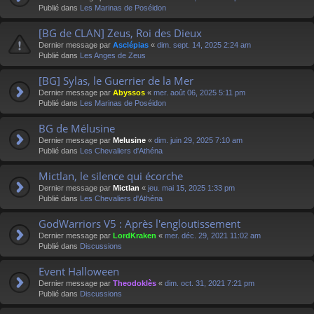
Publié dans
Les Marinas de Poséidon
[BG de CLAN] Zeus, Roi des Dieux
Dernier message par
Asclépias
«
dim. sept. 14, 2025 2:24 am
Publié dans
Les Anges de Zeus
[BG] Sylas, le Guerrier de la Mer
Dernier message par
Abyssos
«
mer. août 06, 2025 5:11 pm
Publié dans
Les Marinas de Poséidon
BG de Mélusine
Dernier message par
Melusine
«
dim. juin 29, 2025 7:10 am
Publié dans
Les Chevaliers d'Athéna
Mictlan, le silence qui écorche
Dernier message par
Mictlan
«
jeu. mai 15, 2025 1:33 pm
Publié dans
Les Chevaliers d'Athéna
GodWarriors V5 : Après l'engloutissement
Dernier message par
LordKraken
«
mer. déc. 29, 2021 11:02 am
Publié dans
Discussions
Event Halloween
Dernier message par
Theodoklès
«
dim. oct. 31, 2021 7:21 pm
Publié dans
Discussions