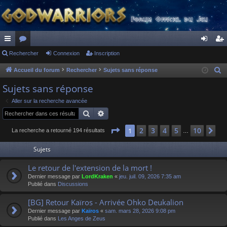
ac
Rechercher
or
Connexion
Inscription
on
ns
co
u
ne
cri
Accueil du forum
Rechercher
Sujets sans réponse
R
e
ur
m
xi
pti
Sujets sans réponse
c
ci
s
on
on
Aller sur la recherche avancée
h
Rechercher
Recherche avancée
s
e
r
Page
1
sur
10
2
3
4
5
10
1
Su
La recherche a retourné 194 résultats
…
c
Sujets
h
e
Le retour de l'extension de la mort !
r
Dernier message par
LordKraken
«
jeu. juil. 09, 2026 7:35 am
Publié dans
Discussions
[BG] Retour Kaïros - Arrivée Ohko Deukalion
Dernier message par
Kaïros
«
sam. mars 28, 2026 9:08 pm
Publié dans
Les Anges de Zeus