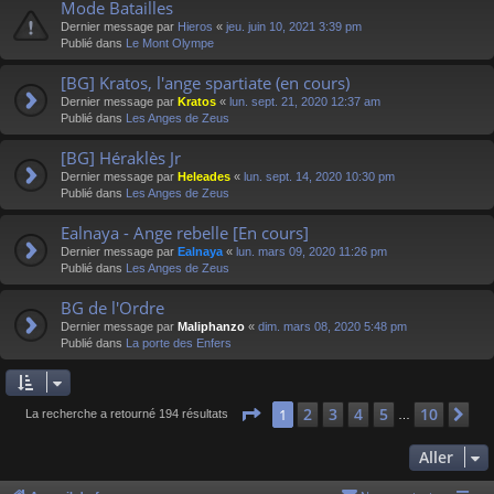
Mode Batailles
Dernier message par
Hieros
«
jeu. juin 10, 2021 3:39 pm
Publié dans
Le Mont Olympe
[BG] Kratos, l'ange spartiate (en cours)
Dernier message par
Kratos
«
lun. sept. 21, 2020 12:37 am
Publié dans
Les Anges de Zeus
[BG] Héraklès Jr
Dernier message par
Heleades
«
lun. sept. 14, 2020 10:30 pm
Publié dans
Les Anges de Zeus
Ealnaya - Ange rebelle [En cours]
Dernier message par
Ealnaya
«
lun. mars 09, 2020 11:26 pm
Publié dans
Les Anges de Zeus
BG de l'Ordre
Dernier message par
Maliphanzo
«
dim. mars 08, 2020 5:48 pm
Publié dans
La porte des Enfers
Page
1
sur
10
2
3
4
5
10
1
Su
La recherche a retourné 194 résultats
…
Aller