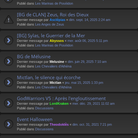
Publié dans
Les Marinas de Poséidon
[BG de CLAN] Zeus, Roi des Dieux
Dernier message par
Asclépias
«
dim. sept. 14, 2025 2:24 am
Publié dans
Les Anges de Zeus
[BG] Sylas, le Guerrier de la Mer
Dernier message par
Abyssos
«
mer. août 06, 2025 5:11 pm
Publié dans
Les Marinas de Poséidon
BG de Mélusine
Dernier message par
Melusine
«
dim. juin 29, 2025 7:10 am
Publié dans
Les Chevaliers d'Athéna
Mictlan, le silence qui écorche
Dernier message par
Mictlan
«
jeu. mai 15, 2025 1:33 pm
Publié dans
Les Chevaliers d'Athéna
GodWarriors V5 : Après l'engloutissement
Dernier message par
LordKraken
«
mer. déc. 29, 2021 11:02 am
Publié dans
Discussions
Event Halloween
Dernier message par
Theodoklès
«
dim. oct. 31, 2021 7:21 pm
Publié dans
Discussions