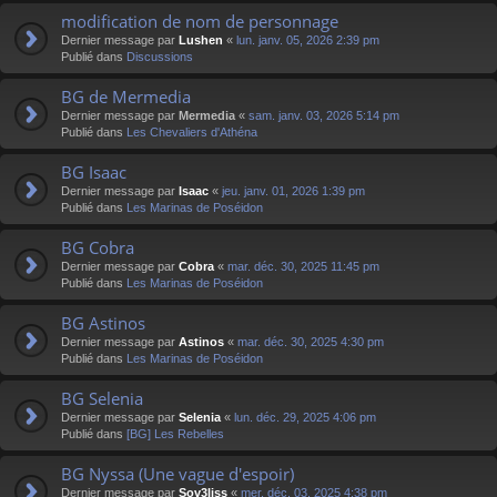
modification de nom de personnage
Dernier message par
Lushen
«
lun. janv. 05, 2026 2:39 pm
Publié dans
Discussions
BG de Mermedia
Dernier message par
Mermedia
«
sam. janv. 03, 2026 5:14 pm
Publié dans
Les Chevaliers d'Athéna
BG Isaac
Dernier message par
Isaac
«
jeu. janv. 01, 2026 1:39 pm
Publié dans
Les Marinas de Poséidon
BG Cobra
Dernier message par
Cobra
«
mar. déc. 30, 2025 11:45 pm
Publié dans
Les Marinas de Poséidon
BG Astinos
Dernier message par
Astinos
«
mar. déc. 30, 2025 4:30 pm
Publié dans
Les Marinas de Poséidon
BG Selenia
Dernier message par
Selenia
«
lun. déc. 29, 2025 4:06 pm
Publié dans
[BG] Les Rebelles
BG Nyssa (Une vague d'espoir)
Dernier message par
Sov3liss
«
mer. déc. 03, 2025 4:38 pm