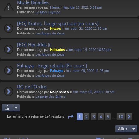
Mode Batailles
Dernier message par
Hieros
«
jeu. juin 10, 2021 3:39 pm
Publié dans
Le Mont Olympe
[BG] Kratos, l'ange spartiate (en cours)
Dernier message par
Kratos
«
lun. sept. 21, 2020 12:37 am
Publié dans
Les Anges de Zeus
[BG] Héraklès Jr
Dernier message par
Heleades
«
lun. sept. 14, 2020 10:30 pm
Publié dans
Les Anges de Zeus
Ealnaya - Ange rebelle [En cours]
Dernier message par
Ealnaya
«
lun. mars 09, 2020 11:26 pm
Publié dans
Les Anges de Zeus
BG de l'Ordre
Dernier message par
Maliphanzo
«
dim. mars 08, 2020 5:48 pm
Publié dans
La porte des Enfers
Page
1
sur
10
2
3
4
5
10
1
Su
La recherche a retourné 194 résultats
…
Aller