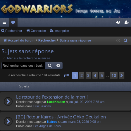
ac
Rechercher
or
Connexion
Inscription
on
ns
co
u
ne
cri
Accueil du forum
Rechercher
Sujets sans réponse
R
e
ur
m
xi
pti
Sujets sans réponse
c
ci
s
on
on
Aller sur la recherche avancée
h
Rechercher
Recherche avancée
s
e
r
Page
1
sur
10
2
3
4
5
10
1
Su
La recherche a retourné 194 résultats
…
c
Sujets
h
e
Le retour de l'extension de la mort !
r
Dernier message par
LordKraken
«
jeu. juil. 09, 2026 7:35 am
Publié dans
Discussions
[BG] Retour Kaïros - Arrivée Ohko Deukalion
Dernier message par
Kaïros
«
sam. mars 28, 2026 9:08 pm
Publié dans
Les Anges de Zeus