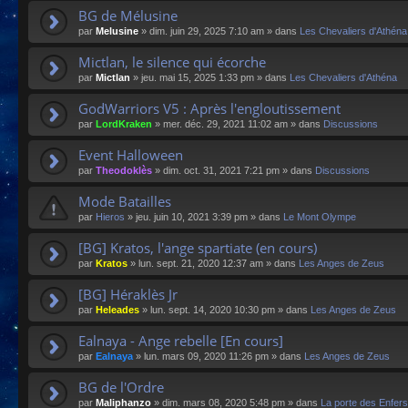
BG de Mélusine
par
Melusine
»
dim. juin 29, 2025 7:10 am
» dans
Les Chevaliers d'Athéna
Mictlan, le silence qui écorche
par
Mictlan
»
jeu. mai 15, 2025 1:33 pm
» dans
Les Chevaliers d'Athéna
GodWarriors V5 : Après l'engloutissement
par
LordKraken
»
mer. déc. 29, 2021 11:02 am
» dans
Discussions
Event Halloween
par
Theodoklès
»
dim. oct. 31, 2021 7:21 pm
» dans
Discussions
Mode Batailles
par
Hieros
»
jeu. juin 10, 2021 3:39 pm
» dans
Le Mont Olympe
[BG] Kratos, l'ange spartiate (en cours)
par
Kratos
»
lun. sept. 21, 2020 12:37 am
» dans
Les Anges de Zeus
[BG] Héraklès Jr
par
Heleades
»
lun. sept. 14, 2020 10:30 pm
» dans
Les Anges de Zeus
Ealnaya - Ange rebelle [En cours]
par
Ealnaya
»
lun. mars 09, 2020 11:26 pm
» dans
Les Anges de Zeus
BG de l'Ordre
par
Maliphanzo
»
dim. mars 08, 2020 5:48 pm
» dans
La porte des Enfers