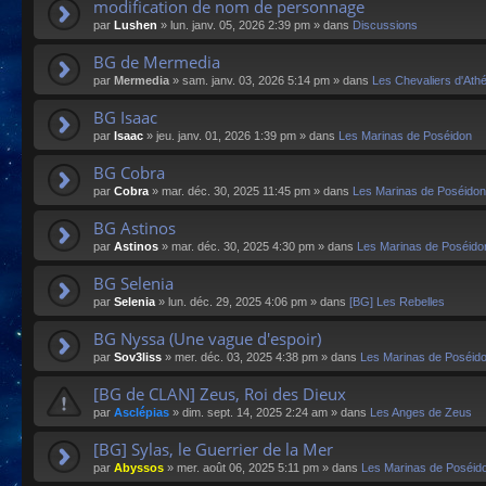
modification de nom de personnage
par
Lushen
»
lun. janv. 05, 2026 2:39 pm
» dans
Discussions
BG de Mermedia
par
Mermedia
»
sam. janv. 03, 2026 5:14 pm
» dans
Les Chevaliers d'Ath
BG Isaac
par
Isaac
»
jeu. janv. 01, 2026 1:39 pm
» dans
Les Marinas de Poséidon
BG Cobra
par
Cobra
»
mar. déc. 30, 2025 11:45 pm
» dans
Les Marinas de Poséidon
BG Astinos
par
Astinos
»
mar. déc. 30, 2025 4:30 pm
» dans
Les Marinas de Poséido
BG Selenia
par
Selenia
»
lun. déc. 29, 2025 4:06 pm
» dans
[BG] Les Rebelles
BG Nyssa (Une vague d'espoir)
par
Sov3liss
»
mer. déc. 03, 2025 4:38 pm
» dans
Les Marinas de Poséid
[BG de CLAN] Zeus, Roi des Dieux
par
Asclépias
»
dim. sept. 14, 2025 2:24 am
» dans
Les Anges de Zeus
[BG] Sylas, le Guerrier de la Mer
par
Abyssos
»
mer. août 06, 2025 5:11 pm
» dans
Les Marinas de Poséid