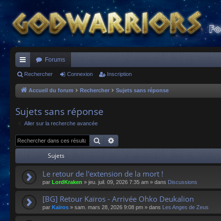
Forums
ac
Rechercher
Connexion
Inscription
co
Accueil du forum
Rechercher
Sujets sans réponse
ur
Sujets sans réponse
ci
Aller sur la recherche avancée
s
Rechercher
Recherche avancée
Sujets
Le retour de l'extension de la mort !
par
LordKraken
»
jeu. juil. 09, 2026 7:35 am
» dans
Discussions
[BG] Retour Kaïros - Arrivée Ohko Deukalion
par
Kaïros
»
sam. mars 28, 2026 9:08 pm
» dans
Les Anges de Zeus