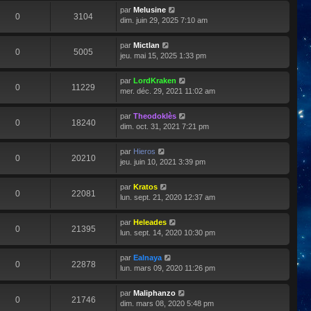
par
Melusine
0
3104
dim. juin 29, 2025 7:10 am
par
Mictlan
0
5005
jeu. mai 15, 2025 1:33 pm
par
LordKraken
0
11229
mer. déc. 29, 2021 11:02 am
par
Theodoklès
0
18240
dim. oct. 31, 2021 7:21 pm
par
Hieros
0
20210
jeu. juin 10, 2021 3:39 pm
par
Kratos
0
22081
lun. sept. 21, 2020 12:37 am
par
Heleades
0
21395
lun. sept. 14, 2020 10:30 pm
par
Ealnaya
0
22878
lun. mars 09, 2020 11:26 pm
par
Maliphanzo
0
21746
dim. mars 08, 2020 5:48 pm