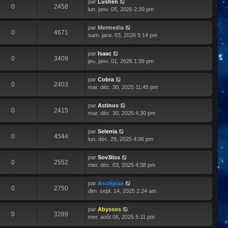
par
Lushen
0
2458
lun. janv. 05, 2026 2:39 pm
par
Mermedia
0
4671
sam. janv. 03, 2026 5:14 pm
par
Isaac
0
3409
jeu. janv. 01, 2026 1:39 pm
par
Cobra
0
2403
mar. déc. 30, 2025 11:45 pm
par
Astinos
0
2415
mar. déc. 30, 2025 4:30 pm
par
Selenia
0
4544
lun. déc. 29, 2025 4:06 pm
par
Sov3liss
0
2552
mer. déc. 03, 2025 4:38 pm
par
Asclépias
0
2750
dim. sept. 14, 2025 2:24 am
par
Abyssos
0
3289
mer. août 06, 2025 5:11 pm