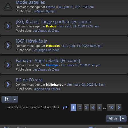
Mode Batailles
Dernier message par
Hieros
«
jeu. juin 10, 2021 3:39 pm
Publié dans
Le Mont Olympe
[BG] Kratos, l'ange spartiate (en cours)
Dernier message par
Kratos
«
lun. sept. 21, 2020 12:37 am
Publié dans
Les Anges de Zeus
[BG] Héraklès Jr
Dernier message par
Heleades
«
lun. sept. 14, 2020 10:30 pm
Publié dans
Les Anges de Zeus
Ealnaya - Ange rebelle [En cours]
Dernier message par
Ealnaya
«
lun. mars 09, 2020 11:26 pm
Publié dans
Les Anges de Zeus
BG de l'Ordre
Dernier message par
Maliphanzo
«
dim. mars 08, 2020 5:48 pm
Publié dans
La porte des Enfers
Page
1
sur
10
2
3
4
5
10
1
Su
La recherche a retourné 194 résultats
…
Aller