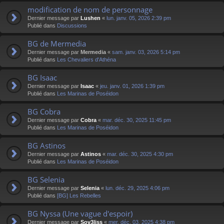
modification de nom de personnage
Dernier message par
Lushen
«
lun. janv. 05, 2026 2:39 pm
Publié dans
Discussions
BG de Mermedia
Dernier message par
Mermedia
«
sam. janv. 03, 2026 5:14 pm
Publié dans
Les Chevaliers d'Athéna
BG Isaac
Dernier message par
Isaac
«
jeu. janv. 01, 2026 1:39 pm
Publié dans
Les Marinas de Poséidon
BG Cobra
Dernier message par
Cobra
«
mar. déc. 30, 2025 11:45 pm
Publié dans
Les Marinas de Poséidon
BG Astinos
Dernier message par
Astinos
«
mar. déc. 30, 2025 4:30 pm
Publié dans
Les Marinas de Poséidon
BG Selenia
Dernier message par
Selenia
«
lun. déc. 29, 2025 4:06 pm
Publié dans
[BG] Les Rebelles
BG Nyssa (Une vague d'espoir)
Dernier message par
Sov3liss
«
mer. déc. 03, 2025 4:38 pm