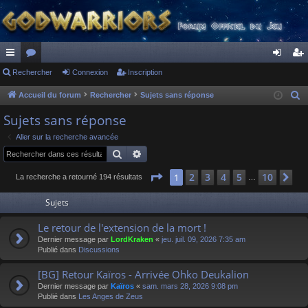
ac
Rechercher
or
Connexion
Inscription
on
ns
co
u
ne
cri
Accueil du forum
Rechercher
Sujets sans réponse
R
e
ur
m
xi
pti
Sujets sans réponse
c
ci
s
on
on
Aller sur la recherche avancée
h
Rechercher
Recherche avancée
s
e
r
Page
1
sur
10
2
3
4
5
10
1
Su
La recherche a retourné 194 résultats
…
c
Sujets
h
e
Le retour de l'extension de la mort !
r
Dernier message par
LordKraken
«
jeu. juil. 09, 2026 7:35 am
Publié dans
Discussions
[BG] Retour Kaïros - Arrivée Ohko Deukalion
Dernier message par
Kaïros
«
sam. mars 28, 2026 9:08 pm
Publié dans
Les Anges de Zeus