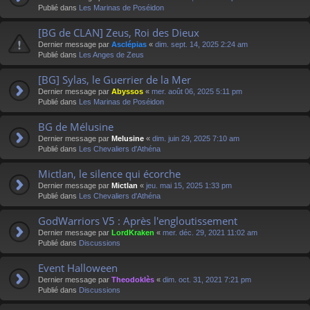
Publié dans
Les Marinas de Poséidon
[BG de CLAN] Zeus, Roi des Dieux
Dernier message par
Asclépias
«
dim. sept. 14, 2025 2:24 am
Publié dans
Les Anges de Zeus
[BG] Sylas, le Guerrier de la Mer
Dernier message par
Abyssos
«
mer. août 06, 2025 5:11 pm
Publié dans
Les Marinas de Poséidon
BG de Mélusine
Dernier message par
Melusine
«
dim. juin 29, 2025 7:10 am
Publié dans
Les Chevaliers d'Athéna
Mictlan, le silence qui écorche
Dernier message par
Mictlan
«
jeu. mai 15, 2025 1:33 pm
Publié dans
Les Chevaliers d'Athéna
GodWarriors V5 : Après l'engloutissement
Dernier message par
LordKraken
«
mer. déc. 29, 2021 11:02 am
Publié dans
Discussions
Event Halloween
Dernier message par
Theodoklès
«
dim. oct. 31, 2021 7:21 pm
Publié dans
Discussions