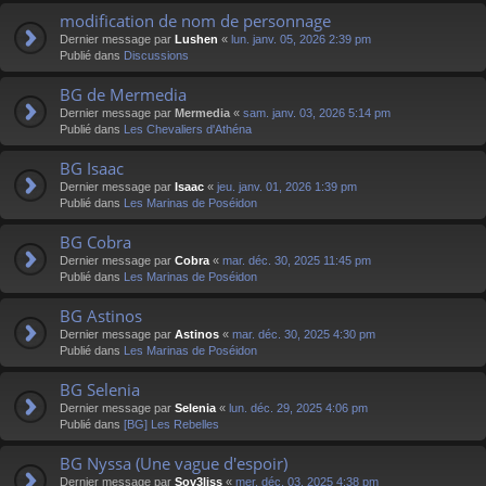
modification de nom de personnage
Dernier message par
Lushen
«
lun. janv. 05, 2026 2:39 pm
Publié dans
Discussions
BG de Mermedia
Dernier message par
Mermedia
«
sam. janv. 03, 2026 5:14 pm
Publié dans
Les Chevaliers d'Athéna
BG Isaac
Dernier message par
Isaac
«
jeu. janv. 01, 2026 1:39 pm
Publié dans
Les Marinas de Poséidon
BG Cobra
Dernier message par
Cobra
«
mar. déc. 30, 2025 11:45 pm
Publié dans
Les Marinas de Poséidon
BG Astinos
Dernier message par
Astinos
«
mar. déc. 30, 2025 4:30 pm
Publié dans
Les Marinas de Poséidon
BG Selenia
Dernier message par
Selenia
«
lun. déc. 29, 2025 4:06 pm
Publié dans
[BG] Les Rebelles
BG Nyssa (Une vague d'espoir)
Dernier message par
Sov3liss
«
mer. déc. 03, 2025 4:38 pm