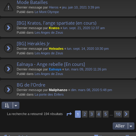
Mode Batailles
Dernier message par
Hieros
«
jeu. juin 10, 2021 3:39 pm
Publié dans
Le Mont Olympe
[BG] Kratos, l'ange spartiate (en cours)
Dernier message par
Kratos
«
lun. sept. 21, 2020 12:37 am
Publié dans
Les Anges de Zeus
[BG] Héraklès Jr
Dernier message par
Heleades
«
lun. sept. 14, 2020 10:30 pm
Publié dans
Les Anges de Zeus
Ealnaya - Ange rebelle [En cours]
Dernier message par
Ealnaya
«
lun. mars 09, 2020 11:26 pm
Publié dans
Les Anges de Zeus
BG de l'Ordre
Dernier message par
Maliphanzo
«
dim. mars 08, 2020 5:48 pm
Publié dans
La porte des Enfers
Page
1
sur
10
2
3
4
5
10
1
Su
La recherche a retourné 194 résultats
…
Aller