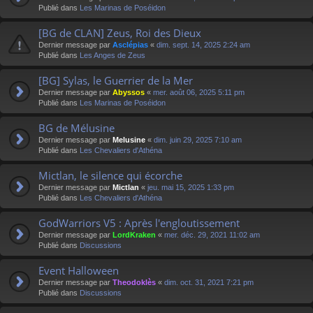
Publié dans
Les Marinas de Poséidon
[BG de CLAN] Zeus, Roi des Dieux
Dernier message par
Asclépias
«
dim. sept. 14, 2025 2:24 am
Publié dans
Les Anges de Zeus
[BG] Sylas, le Guerrier de la Mer
Dernier message par
Abyssos
«
mer. août 06, 2025 5:11 pm
Publié dans
Les Marinas de Poséidon
BG de Mélusine
Dernier message par
Melusine
«
dim. juin 29, 2025 7:10 am
Publié dans
Les Chevaliers d'Athéna
Mictlan, le silence qui écorche
Dernier message par
Mictlan
«
jeu. mai 15, 2025 1:33 pm
Publié dans
Les Chevaliers d'Athéna
GodWarriors V5 : Après l'engloutissement
Dernier message par
LordKraken
«
mer. déc. 29, 2021 11:02 am
Publié dans
Discussions
Event Halloween
Dernier message par
Theodoklès
«
dim. oct. 31, 2021 7:21 pm
Publié dans
Discussions