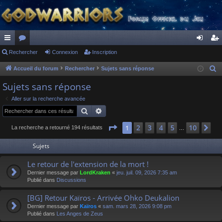
ac
Rechercher
or
Connexion
Inscription
on
ns
co
u
ne
cri
Accueil du forum
Rechercher
Sujets sans réponse
R
e
ur
m
xi
pti
Sujets sans réponse
c
ci
s
on
on
Aller sur la recherche avancée
h
Rechercher
Recherche avancée
s
e
r
Page
1
sur
10
2
3
4
5
10
1
Su
La recherche a retourné 194 résultats
…
c
Sujets
h
e
Le retour de l'extension de la mort !
r
Dernier message par
LordKraken
«
jeu. juil. 09, 2026 7:35 am
Publié dans
Discussions
[BG] Retour Kaïros - Arrivée Ohko Deukalion
Dernier message par
Kaïros
«
sam. mars 28, 2026 9:08 pm
Publié dans
Les Anges de Zeus