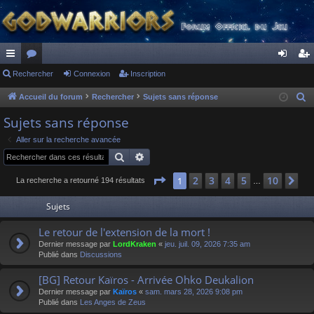
ac
Rechercher
or
Connexion
Inscription
on
ns
co
u
ne
cri
Accueil du forum
Rechercher
Sujets sans réponse
R
e
ur
m
xi
pti
Sujets sans réponse
c
ci
s
on
on
Aller sur la recherche avancée
h
Rechercher
Recherche avancée
s
e
r
Page
1
sur
10
2
3
4
5
10
1
Su
La recherche a retourné 194 résultats
…
c
Sujets
h
e
Le retour de l'extension de la mort !
r
Dernier message par
LordKraken
«
jeu. juil. 09, 2026 7:35 am
Publié dans
Discussions
[BG] Retour Kaïros - Arrivée Ohko Deukalion
Dernier message par
Kaïros
«
sam. mars 28, 2026 9:08 pm
Publié dans
Les Anges de Zeus