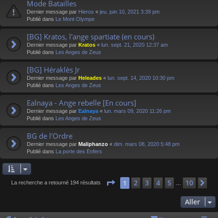
Mode Batailles
Dernier message par
Hieros
«
jeu. juin 10, 2021 3:39 pm
Publié dans
Le Mont Olympe
[BG] Kratos, l'ange spartiate (en cours)
Dernier message par
Kratos
«
lun. sept. 21, 2020 12:37 am
Publié dans
Les Anges de Zeus
[BG] Héraklès Jr
Dernier message par
Heleades
«
lun. sept. 14, 2020 10:30 pm
Publié dans
Les Anges de Zeus
Ealnaya - Ange rebelle [En cours]
Dernier message par
Ealnaya
«
lun. mars 09, 2020 11:26 pm
Publié dans
Les Anges de Zeus
BG de l'Ordre
Dernier message par
Maliphanzo
«
dim. mars 08, 2020 5:48 pm
Publié dans
La porte des Enfers
Page
1
sur
10
2
3
4
5
10
1
Su
La recherche a retourné 194 résultats
…
Aller