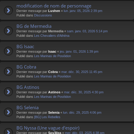
modification de nom de personnage
Dernier message par
Lushen
«
lun. janv. 05, 2026 2:39 pm
Publié dans
Discussions
BG de Mermedia
Dernier message par
Mermedia
«
sam. janv. 03, 2026 5:14 pm
Publié dans
Les Chevaliers d'Athéna
BG Isaac
Dernier message par
Isaac
«
jeu. janv. 01, 2026 1:39 pm
Publié dans
Les Marinas de Poséidon
BG Cobra
Dernier message par
Cobra
«
mar. déc. 30, 2025 11:45 pm
Publié dans
Les Marinas de Poséidon
BG Astinos
Dernier message par
Astinos
«
mar. déc. 30, 2025 4:30 pm
Publié dans
Les Marinas de Poséidon
BG Selenia
Dernier message par
Selenia
«
lun. déc. 29, 2025 4:06 pm
Publié dans
[BG] Les Rebelles
BG Nyssa (Une vague d'espoir)
Dernier message par
Sov3liss
«
mer. déc. 03, 2025 4:38 pm