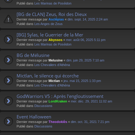
Publié dans
Les Marinas de Poséidon
[BG de CLAN] Zeus, Roi des Dieux
Dernier message par
Asclépias
«
dim. sept. 14, 2025 2:24 am
Publié dans
Les Anges de Zeus
[BG] Sylas, le Guerrier de la Mer
Dernier message par
Abyssos
«
mer. août 06, 2025 5:11 pm
Publié dans
Les Marinas de Poséidon
BG de Mélusine
Dernier message par
Melusine
«
dim. juin 29, 2025 7:10 am
Publié dans
Les Chevaliers d'Athéna
Mictlan, le silence qui écorche
Dernier message par
Mictlan
«
jeu. mai 15, 2025 1:33 pm
Publié dans
Les Chevaliers d'Athéna
GodWarriors V5 : Après l'engloutissement
Dernier message par
LordKraken
«
mer. déc. 29, 2021 11:02 am
Publié dans
Discussions
Event Halloween
Dernier message par
Theodoklès
«
dim. oct. 31, 2021 7:21 pm
Publié dans
Discussions