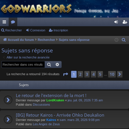
ac
Rechercher
or
Connexion
Inscription
on
ns
co
u
ne
cri
Accueil du forum
Rechercher
Sujets sans réponse
R
e
ur
m
xi
pti
Sujets sans réponse
c
ci
s
on
on
Aller sur la recherche avancée
h
Rechercher
Recherche avancée
s
e
r
Page
1
sur
10
2
3
4
5
10
1
Su
La recherche a retourné 194 résultats
…
c
Sujets
h
e
Le retour de l'extension de la mort !
r
Dernier message par
LordKraken
«
jeu. juil. 09, 2026 7:35 am
Publié dans
Discussions
[BG] Retour Kaïros - Arrivée Ohko Deukalion
Dernier message par
Kaïros
«
sam. mars 28, 2026 9:08 pm
Publié dans
Les Anges de Zeus