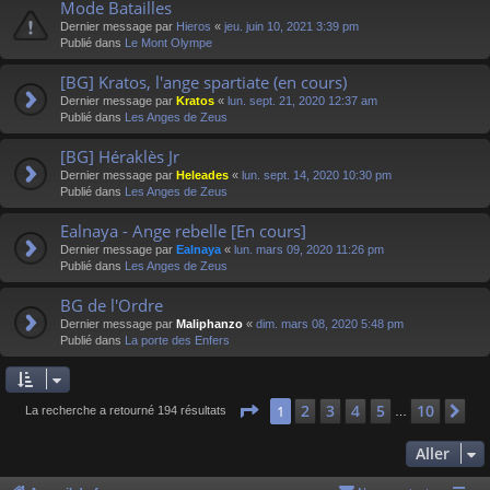
Mode Batailles
Dernier message par
Hieros
«
jeu. juin 10, 2021 3:39 pm
Publié dans
Le Mont Olympe
[BG] Kratos, l'ange spartiate (en cours)
Dernier message par
Kratos
«
lun. sept. 21, 2020 12:37 am
Publié dans
Les Anges de Zeus
[BG] Héraklès Jr
Dernier message par
Heleades
«
lun. sept. 14, 2020 10:30 pm
Publié dans
Les Anges de Zeus
Ealnaya - Ange rebelle [En cours]
Dernier message par
Ealnaya
«
lun. mars 09, 2020 11:26 pm
Publié dans
Les Anges de Zeus
BG de l'Ordre
Dernier message par
Maliphanzo
«
dim. mars 08, 2020 5:48 pm
Publié dans
La porte des Enfers
Page
1
sur
10
2
3
4
5
10
1
Su
La recherche a retourné 194 résultats
…
Aller