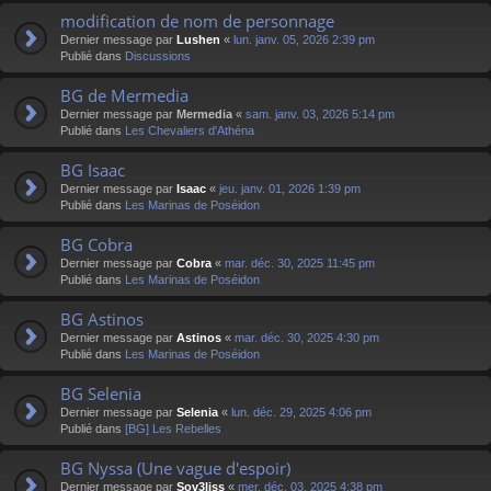
modification de nom de personnage
Dernier message par
Lushen
«
lun. janv. 05, 2026 2:39 pm
Publié dans
Discussions
BG de Mermedia
Dernier message par
Mermedia
«
sam. janv. 03, 2026 5:14 pm
Publié dans
Les Chevaliers d'Athéna
BG Isaac
Dernier message par
Isaac
«
jeu. janv. 01, 2026 1:39 pm
Publié dans
Les Marinas de Poséidon
BG Cobra
Dernier message par
Cobra
«
mar. déc. 30, 2025 11:45 pm
Publié dans
Les Marinas de Poséidon
BG Astinos
Dernier message par
Astinos
«
mar. déc. 30, 2025 4:30 pm
Publié dans
Les Marinas de Poséidon
BG Selenia
Dernier message par
Selenia
«
lun. déc. 29, 2025 4:06 pm
Publié dans
[BG] Les Rebelles
BG Nyssa (Une vague d'espoir)
Dernier message par
Sov3liss
«
mer. déc. 03, 2025 4:38 pm