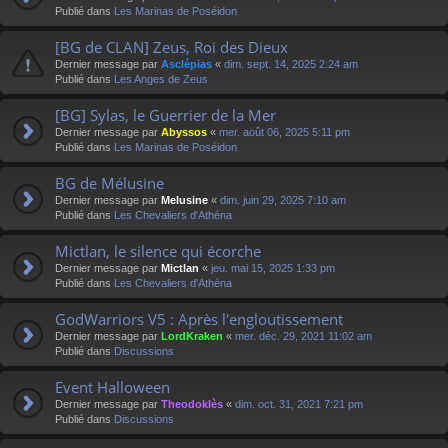
Publié dans
Les Marinas de Poséidon
[BG de CLAN] Zeus, Roi des Dieux
Dernier message par
Asclépias
«
dim. sept. 14, 2025 2:24 am
Publié dans
Les Anges de Zeus
[BG] Sylas, le Guerrier de la Mer
Dernier message par
Abyssos
«
mer. août 06, 2025 5:11 pm
Publié dans
Les Marinas de Poséidon
BG de Mélusine
Dernier message par
Melusine
«
dim. juin 29, 2025 7:10 am
Publié dans
Les Chevaliers d'Athéna
Mictlan, le silence qui écorche
Dernier message par
Mictlan
«
jeu. mai 15, 2025 1:33 pm
Publié dans
Les Chevaliers d'Athéna
GodWarriors V5 : Après l'engloutissement
Dernier message par
LordKraken
«
mer. déc. 29, 2021 11:02 am
Publié dans
Discussions
Event Halloween
Dernier message par
Theodoklès
«
dim. oct. 31, 2021 7:21 pm
Publié dans
Discussions