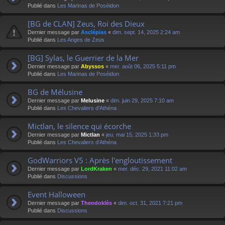
Publié dans
Les Marinas de Poséidon
[BG de CLAN] Zeus, Roi des Dieux
Dernier message par
Asclépias
«
dim. sept. 14, 2025 2:24 am
Publié dans
Les Anges de Zeus
[BG] Sylas, le Guerrier de la Mer
Dernier message par
Abyssos
«
mer. août 06, 2025 5:11 pm
Publié dans
Les Marinas de Poséidon
BG de Mélusine
Dernier message par
Melusine
«
dim. juin 29, 2025 7:10 am
Publié dans
Les Chevaliers d'Athéna
Mictlan, le silence qui écorche
Dernier message par
Mictlan
«
jeu. mai 15, 2025 1:33 pm
Publié dans
Les Chevaliers d'Athéna
GodWarriors V5 : Après l'engloutissement
Dernier message par
LordKraken
«
mer. déc. 29, 2021 11:02 am
Publié dans
Discussions
Event Halloween
Dernier message par
Theodoklès
«
dim. oct. 31, 2021 7:21 pm
Publié dans
Discussions