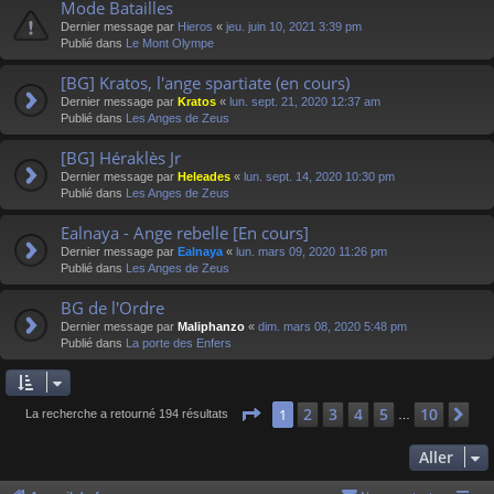
Mode Batailles
Dernier message par
Hieros
«
jeu. juin 10, 2021 3:39 pm
Publié dans
Le Mont Olympe
[BG] Kratos, l'ange spartiate (en cours)
Dernier message par
Kratos
«
lun. sept. 21, 2020 12:37 am
Publié dans
Les Anges de Zeus
[BG] Héraklès Jr
Dernier message par
Heleades
«
lun. sept. 14, 2020 10:30 pm
Publié dans
Les Anges de Zeus
Ealnaya - Ange rebelle [En cours]
Dernier message par
Ealnaya
«
lun. mars 09, 2020 11:26 pm
Publié dans
Les Anges de Zeus
BG de l'Ordre
Dernier message par
Maliphanzo
«
dim. mars 08, 2020 5:48 pm
Publié dans
La porte des Enfers
Page
1
sur
10
2
3
4
5
10
1
Su
La recherche a retourné 194 résultats
…
Aller