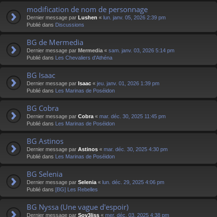
modification de nom de personnage
Dernier message par
Lushen
«
lun. janv. 05, 2026 2:39 pm
Publié dans
Discussions
BG de Mermedia
Dernier message par
Mermedia
«
sam. janv. 03, 2026 5:14 pm
Publié dans
Les Chevaliers d'Athéna
BG Isaac
Dernier message par
Isaac
«
jeu. janv. 01, 2026 1:39 pm
Publié dans
Les Marinas de Poséidon
BG Cobra
Dernier message par
Cobra
«
mar. déc. 30, 2025 11:45 pm
Publié dans
Les Marinas de Poséidon
BG Astinos
Dernier message par
Astinos
«
mar. déc. 30, 2025 4:30 pm
Publié dans
Les Marinas de Poséidon
BG Selenia
Dernier message par
Selenia
«
lun. déc. 29, 2025 4:06 pm
Publié dans
[BG] Les Rebelles
BG Nyssa (Une vague d'espoir)
Dernier message par
Sov3liss
«
mer. déc. 03, 2025 4:38 pm