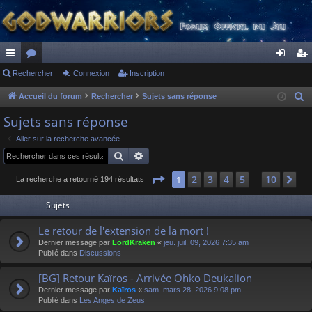
ac
Rechercher
or
Connexion
Inscription
on
ns
co
u
ne
cri
Accueil du forum
Rechercher
Sujets sans réponse
R
e
ur
m
xi
pti
Sujets sans réponse
c
ci
s
on
on
Aller sur la recherche avancée
h
Rechercher
Recherche avancée
s
e
r
Page
1
sur
10
2
3
4
5
10
1
Su
La recherche a retourné 194 résultats
…
c
Sujets
h
e
Le retour de l'extension de la mort !
r
Dernier message par
LordKraken
«
jeu. juil. 09, 2026 7:35 am
Publié dans
Discussions
[BG] Retour Kaïros - Arrivée Ohko Deukalion
Dernier message par
Kaïros
«
sam. mars 28, 2026 9:08 pm
Publié dans
Les Anges de Zeus