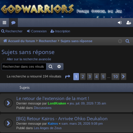
ac
Rechercher
or
Connexion
Inscription
on
ns
co
u
ne
cri
Accueil du forum
Rechercher
Sujets sans réponse
R
e
ur
m
xi
pti
Sujets sans réponse
c
ci
s
on
on
Aller sur la recherche avancée
h
Rechercher
Recherche avancée
s
e
r
Page
1
sur
10
2
3
4
5
10
1
Su
La recherche a retourné 194 résultats
…
c
Sujets
h
e
Le retour de l'extension de la mort !
r
Dernier message par
LordKraken
«
jeu. juil. 09, 2026 7:35 am
Publié dans
Discussions
[BG] Retour Kaïros - Arrivée Ohko Deukalion
Dernier message par
Kaïros
«
sam. mars 28, 2026 9:08 pm
Publié dans
Les Anges de Zeus