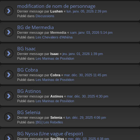
modification de nom de personnage
Dernier message par
Lushen
«
lun. janv. 05, 2026 2:39 pm
Publié dans
Discussions
BG de Mermedia
Dernier message par
Mermedia
«
sam. janv. 03, 2026 5:14 pm
Publié dans
Les Chevaliers d'Athéna
BG Isaac
Dernier message par
Isaac
«
jeu. janv. 01, 2026 1:39 pm
Publié dans
Les Marinas de Poséidon
BG Cobra
Dernier message par
Cobra
«
mar. déc. 30, 2025 11:45 pm
Publié dans
Les Marinas de Poséidon
BG Astinos
Dernier message par
Astinos
«
mar. déc. 30, 2025 4:30 pm
Publié dans
Les Marinas de Poséidon
BG Selenia
Dernier message par
Selenia
«
lun. déc. 29, 2025 4:06 pm
Publié dans
[BG] Les Rebelles
BG Nyssa (Une vague d'espoir)
Dernier message par
Sov3liss
«
mer. déc. 03, 2025 4:38 pm