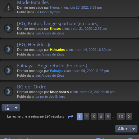
Mode Batailles
Dernier message par
Hieros
«
jeu. juin 10, 2021 3:39 pm
Publié dans
Le Mont Olympe
[BG] Kratos, l'ange spartiate (en cours)
Dernier message par
Kratos
«
lun. sept. 21, 2020 12:37 am
Publié dans
Les Anges de Zeus
[BG] Héraklès Jr
Dernier message par
Heleades
«
lun. sept. 14, 2020 10:30 pm
Publié dans
Les Anges de Zeus
Ealnaya - Ange rebelle [En cours]
Dernier message par
Ealnaya
«
lun. mars 09, 2020 11:26 pm
Publié dans
Les Anges de Zeus
BG de l'Ordre
Dernier message par
Maliphanzo
«
dim. mars 08, 2020 5:48 pm
Publié dans
La porte des Enfers
Page
1
sur
10
2
3
4
5
10
1
Su
La recherche a retourné 194 résultats
…
Aller