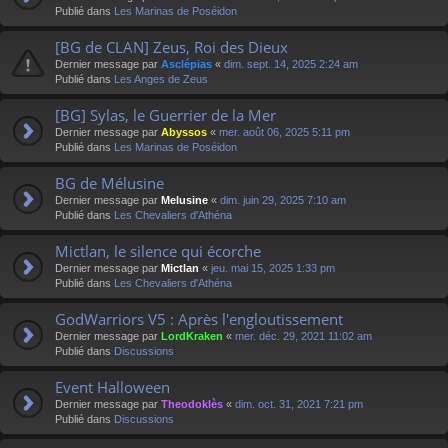
Publié dans
Les Marinas de Poséidon
[BG de CLAN] Zeus, Roi des Dieux
Dernier message par
Asclépias
«
dim. sept. 14, 2025 2:24 am
Publié dans
Les Anges de Zeus
[BG] Sylas, le Guerrier de la Mer
Dernier message par
Abyssos
«
mer. août 06, 2025 5:11 pm
Publié dans
Les Marinas de Poséidon
BG de Mélusine
Dernier message par
Melusine
«
dim. juin 29, 2025 7:10 am
Publié dans
Les Chevaliers d'Athéna
Mictlan, le silence qui écorche
Dernier message par
Mictlan
«
jeu. mai 15, 2025 1:33 pm
Publié dans
Les Chevaliers d'Athéna
GodWarriors V5 : Après l'engloutissement
Dernier message par
LordKraken
«
mer. déc. 29, 2021 11:02 am
Publié dans
Discussions
Event Halloween
Dernier message par
Theodoklès
«
dim. oct. 31, 2021 7:21 pm
Publié dans
Discussions