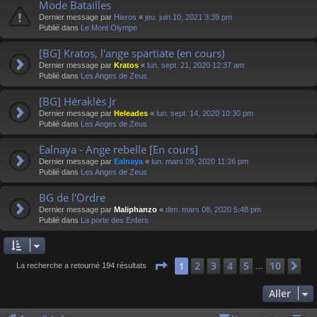
Mode Batailles
Dernier message par
Hieros
«
jeu. juin 10, 2021 3:39 pm
Publié dans
Le Mont Olympe
[BG] Kratos, l'ange spartiate (en cours)
Dernier message par
Kratos
«
lun. sept. 21, 2020 12:37 am
Publié dans
Les Anges de Zeus
[BG] Héraklès Jr
Dernier message par
Heleades
«
lun. sept. 14, 2020 10:30 pm
Publié dans
Les Anges de Zeus
Ealnaya - Ange rebelle [En cours]
Dernier message par
Ealnaya
«
lun. mars 09, 2020 11:26 pm
Publié dans
Les Anges de Zeus
BG de l'Ordre
Dernier message par
Maliphanzo
«
dim. mars 08, 2020 5:48 pm
Publié dans
La porte des Enfers
Page
1
sur
10
2
3
4
5
10
1
Su
La recherche a retourné 194 résultats
…
Aller