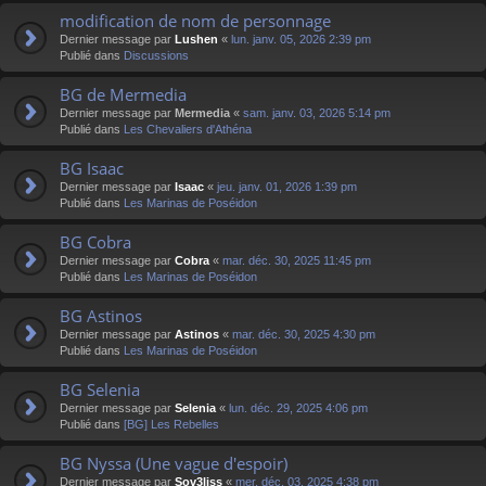
modification de nom de personnage
Dernier message par
Lushen
«
lun. janv. 05, 2026 2:39 pm
Publié dans
Discussions
BG de Mermedia
Dernier message par
Mermedia
«
sam. janv. 03, 2026 5:14 pm
Publié dans
Les Chevaliers d'Athéna
BG Isaac
Dernier message par
Isaac
«
jeu. janv. 01, 2026 1:39 pm
Publié dans
Les Marinas de Poséidon
BG Cobra
Dernier message par
Cobra
«
mar. déc. 30, 2025 11:45 pm
Publié dans
Les Marinas de Poséidon
BG Astinos
Dernier message par
Astinos
«
mar. déc. 30, 2025 4:30 pm
Publié dans
Les Marinas de Poséidon
BG Selenia
Dernier message par
Selenia
«
lun. déc. 29, 2025 4:06 pm
Publié dans
[BG] Les Rebelles
BG Nyssa (Une vague d'espoir)
Dernier message par
Sov3liss
«
mer. déc. 03, 2025 4:38 pm