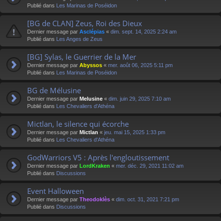
Publié dans
Les Marinas de Poséidon
[BG de CLAN] Zeus, Roi des Dieux
Dernier message par
Asclépias
«
dim. sept. 14, 2025 2:24 am
Publié dans
Les Anges de Zeus
[BG] Sylas, le Guerrier de la Mer
Dernier message par
Abyssos
«
mer. août 06, 2025 5:11 pm
Publié dans
Les Marinas de Poséidon
BG de Mélusine
Dernier message par
Melusine
«
dim. juin 29, 2025 7:10 am
Publié dans
Les Chevaliers d'Athéna
Mictlan, le silence qui écorche
Dernier message par
Mictlan
«
jeu. mai 15, 2025 1:33 pm
Publié dans
Les Chevaliers d'Athéna
GodWarriors V5 : Après l'engloutissement
Dernier message par
LordKraken
«
mer. déc. 29, 2021 11:02 am
Publié dans
Discussions
Event Halloween
Dernier message par
Theodoklès
«
dim. oct. 31, 2021 7:21 pm
Publié dans
Discussions