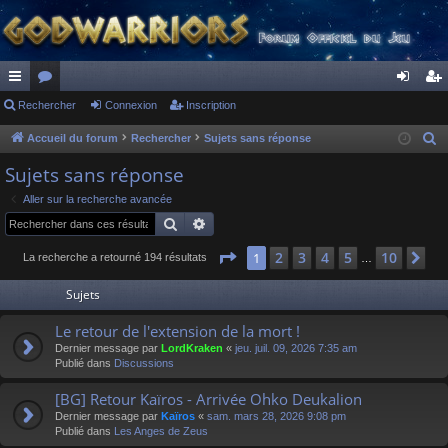
ac
Rechercher
or
Connexion
Inscription
on
ns
co
u
ne
cri
Accueil du forum
Rechercher
Sujets sans réponse
R
e
ur
m
xi
pti
Sujets sans réponse
c
ci
s
on
on
Aller sur la recherche avancée
h
Rechercher
Recherche avancée
s
e
r
Page
1
sur
10
2
3
4
5
10
1
Su
La recherche a retourné 194 résultats
…
c
Sujets
h
e
Le retour de l'extension de la mort !
r
Dernier message par
LordKraken
«
jeu. juil. 09, 2026 7:35 am
Publié dans
Discussions
[BG] Retour Kaïros - Arrivée Ohko Deukalion
Dernier message par
Kaïros
«
sam. mars 28, 2026 9:08 pm
Publié dans
Les Anges de Zeus