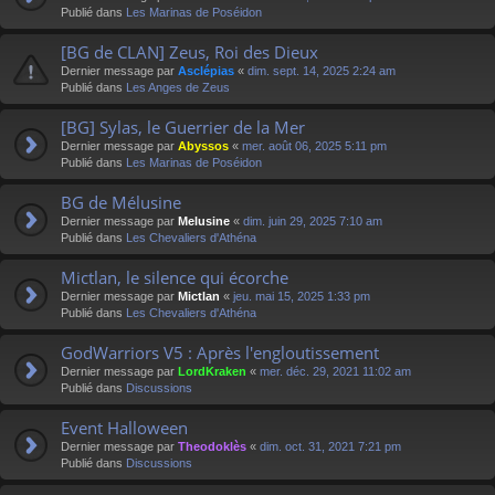
Publié dans
Les Marinas de Poséidon
[BG de CLAN] Zeus, Roi des Dieux
Dernier message par
Asclépias
«
dim. sept. 14, 2025 2:24 am
Publié dans
Les Anges de Zeus
[BG] Sylas, le Guerrier de la Mer
Dernier message par
Abyssos
«
mer. août 06, 2025 5:11 pm
Publié dans
Les Marinas de Poséidon
BG de Mélusine
Dernier message par
Melusine
«
dim. juin 29, 2025 7:10 am
Publié dans
Les Chevaliers d'Athéna
Mictlan, le silence qui écorche
Dernier message par
Mictlan
«
jeu. mai 15, 2025 1:33 pm
Publié dans
Les Chevaliers d'Athéna
GodWarriors V5 : Après l'engloutissement
Dernier message par
LordKraken
«
mer. déc. 29, 2021 11:02 am
Publié dans
Discussions
Event Halloween
Dernier message par
Theodoklès
«
dim. oct. 31, 2021 7:21 pm
Publié dans
Discussions