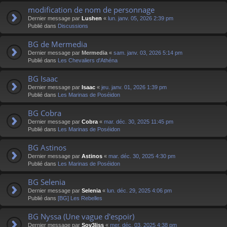
modification de nom de personnage
Dernier message par
Lushen
«
lun. janv. 05, 2026 2:39 pm
Publié dans
Discussions
BG de Mermedia
Dernier message par
Mermedia
«
sam. janv. 03, 2026 5:14 pm
Publié dans
Les Chevaliers d'Athéna
BG Isaac
Dernier message par
Isaac
«
jeu. janv. 01, 2026 1:39 pm
Publié dans
Les Marinas de Poséidon
BG Cobra
Dernier message par
Cobra
«
mar. déc. 30, 2025 11:45 pm
Publié dans
Les Marinas de Poséidon
BG Astinos
Dernier message par
Astinos
«
mar. déc. 30, 2025 4:30 pm
Publié dans
Les Marinas de Poséidon
BG Selenia
Dernier message par
Selenia
«
lun. déc. 29, 2025 4:06 pm
Publié dans
[BG] Les Rebelles
BG Nyssa (Une vague d'espoir)
Dernier message par
Sov3liss
«
mer. déc. 03, 2025 4:38 pm