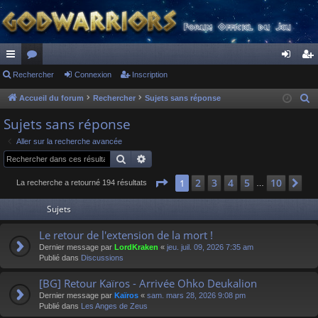
ac
Rechercher
or
Connexion
Inscription
on
ns
co
u
ne
cri
Accueil du forum
Rechercher
Sujets sans réponse
R
e
ur
m
xi
pti
Sujets sans réponse
c
ci
s
on
on
Aller sur la recherche avancée
h
Rechercher
Recherche avancée
s
e
r
Page
1
sur
10
2
3
4
5
10
1
Su
La recherche a retourné 194 résultats
…
c
Sujets
h
e
Le retour de l'extension de la mort !
r
Dernier message par
LordKraken
«
jeu. juil. 09, 2026 7:35 am
Publié dans
Discussions
[BG] Retour Kaïros - Arrivée Ohko Deukalion
Dernier message par
Kaïros
«
sam. mars 28, 2026 9:08 pm
Publié dans
Les Anges de Zeus