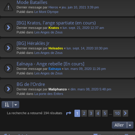
Mode Batailles
Dernier message par
Hieros
«
jeu. juin 10, 2021 3:39 pm
Publié dans
Le Mont Olympe
[BG] Kratos, l'ange spartiate (en cours)
Dernier message par
Kratos
«
lun. sept. 21, 2020 12:37 am
Publié dans
Les Anges de Zeus
[BG] Héraklès Jr
Dernier message par
Heleades
«
lun. sept. 14, 2020 10:30 pm
Publié dans
Les Anges de Zeus
Ealnaya - Ange rebelle [En cours]
Dernier message par
Ealnaya
«
lun. mars 09, 2020 11:26 pm
Publié dans
Les Anges de Zeus
BG de l'Ordre
Dernier message par
Maliphanzo
«
dim. mars 08, 2020 5:48 pm
Publié dans
La porte des Enfers
Page
1
sur
10
2
3
4
5
10
1
Su
La recherche a retourné 194 résultats
…
Aller