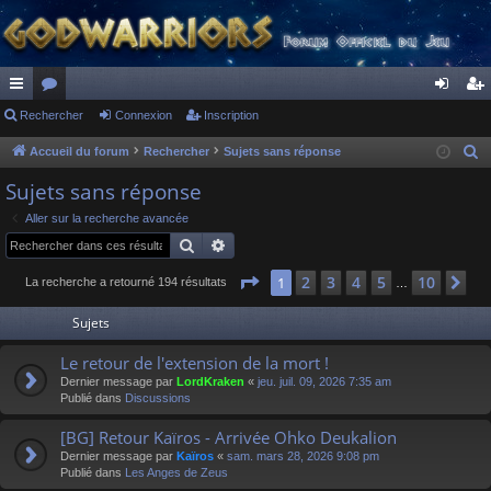
ac
Rechercher
or
Connexion
Inscription
on
ns
co
u
ne
cri
Accueil du forum
Rechercher
Sujets sans réponse
R
e
ur
m
xi
pti
Sujets sans réponse
c
ci
s
on
on
Aller sur la recherche avancée
h
Rechercher
Recherche avancée
s
e
r
Page
1
sur
10
2
3
4
5
10
1
Su
La recherche a retourné 194 résultats
…
c
Sujets
h
e
Le retour de l'extension de la mort !
r
Dernier message par
LordKraken
«
jeu. juil. 09, 2026 7:35 am
Publié dans
Discussions
[BG] Retour Kaïros - Arrivée Ohko Deukalion
Dernier message par
Kaïros
«
sam. mars 28, 2026 9:08 pm
Publié dans
Les Anges de Zeus