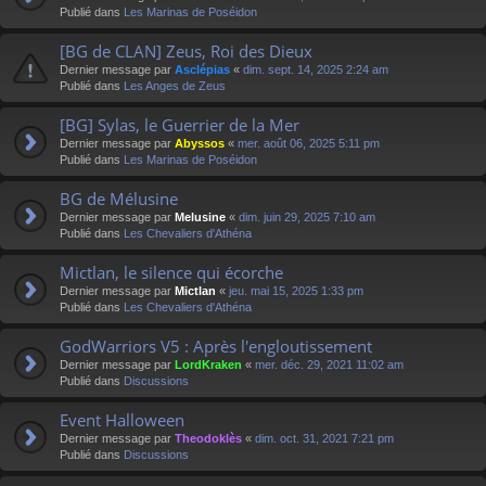
Publié dans
Les Marinas de Poséidon
[BG de CLAN] Zeus, Roi des Dieux
Dernier message par
Asclépias
«
dim. sept. 14, 2025 2:24 am
Publié dans
Les Anges de Zeus
[BG] Sylas, le Guerrier de la Mer
Dernier message par
Abyssos
«
mer. août 06, 2025 5:11 pm
Publié dans
Les Marinas de Poséidon
BG de Mélusine
Dernier message par
Melusine
«
dim. juin 29, 2025 7:10 am
Publié dans
Les Chevaliers d'Athéna
Mictlan, le silence qui écorche
Dernier message par
Mictlan
«
jeu. mai 15, 2025 1:33 pm
Publié dans
Les Chevaliers d'Athéna
GodWarriors V5 : Après l'engloutissement
Dernier message par
LordKraken
«
mer. déc. 29, 2021 11:02 am
Publié dans
Discussions
Event Halloween
Dernier message par
Theodoklès
«
dim. oct. 31, 2021 7:21 pm
Publié dans
Discussions