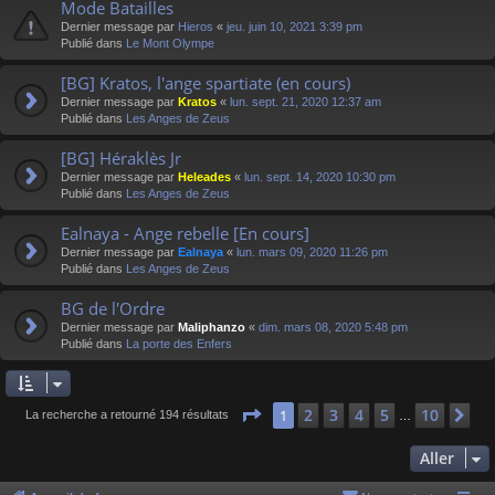
Mode Batailles
Dernier message par
Hieros
«
jeu. juin 10, 2021 3:39 pm
Publié dans
Le Mont Olympe
[BG] Kratos, l'ange spartiate (en cours)
Dernier message par
Kratos
«
lun. sept. 21, 2020 12:37 am
Publié dans
Les Anges de Zeus
[BG] Héraklès Jr
Dernier message par
Heleades
«
lun. sept. 14, 2020 10:30 pm
Publié dans
Les Anges de Zeus
Ealnaya - Ange rebelle [En cours]
Dernier message par
Ealnaya
«
lun. mars 09, 2020 11:26 pm
Publié dans
Les Anges de Zeus
BG de l'Ordre
Dernier message par
Maliphanzo
«
dim. mars 08, 2020 5:48 pm
Publié dans
La porte des Enfers
Page
1
sur
10
2
3
4
5
10
1
Su
La recherche a retourné 194 résultats
…
Aller