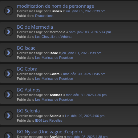
modification de nom de personnage
Dernier message par
Lushen
«
lun. janv. 05, 2026 2:39 pm
Publié dans
Discussions
BG de Mermedia
Dernier message par
Mermedia
«
sam. janv. 03, 2026 5:14 pm
Publié dans
Les Chevaliers d'Athéna
BG Isaac
Dernier message par
Isaac
«
jeu. janv. 01, 2026 1:39 pm
Publié dans
Les Marinas de Poséidon
BG Cobra
Dernier message par
Cobra
«
mar. déc. 30, 2025 11:45 pm
Publié dans
Les Marinas de Poséidon
BG Astinos
Dernier message par
Astinos
«
mar. déc. 30, 2025 4:30 pm
Publié dans
Les Marinas de Poséidon
BG Selenia
Dernier message par
Selenia
«
lun. déc. 29, 2025 4:06 pm
Publié dans
[BG] Les Rebelles
BG Nyssa (Une vague d'espoir)
Dernier message par
Sov3liss
«
mer. déc. 03, 2025 4:38 pm