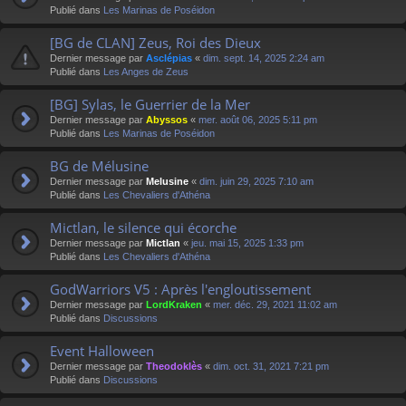
Publié dans
Les Marinas de Poséidon
[BG de CLAN] Zeus, Roi des Dieux
Dernier message par
Asclépias
«
dim. sept. 14, 2025 2:24 am
Publié dans
Les Anges de Zeus
[BG] Sylas, le Guerrier de la Mer
Dernier message par
Abyssos
«
mer. août 06, 2025 5:11 pm
Publié dans
Les Marinas de Poséidon
BG de Mélusine
Dernier message par
Melusine
«
dim. juin 29, 2025 7:10 am
Publié dans
Les Chevaliers d'Athéna
Mictlan, le silence qui écorche
Dernier message par
Mictlan
«
jeu. mai 15, 2025 1:33 pm
Publié dans
Les Chevaliers d'Athéna
GodWarriors V5 : Après l'engloutissement
Dernier message par
LordKraken
«
mer. déc. 29, 2021 11:02 am
Publié dans
Discussions
Event Halloween
Dernier message par
Theodoklès
«
dim. oct. 31, 2021 7:21 pm
Publié dans
Discussions