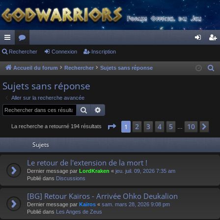
ac
Rechercher
or
Connexion
Inscription
on
ns
co
u
ne
cri
Accueil du forum
Rechercher
Sujets sans réponse
R
e
ur
m
xi
pti
Sujets sans réponse
c
ci
s
on
on
Aller sur la recherche avancée
h
Rechercher
Recherche avancée
s
e
r
Page
1
sur
10
2
3
4
5
10
1
Su
La recherche a retourné 194 résultats
…
c
Sujets
h
e
Le retour de l'extension de la mort !
r
Dernier message par
LordKraken
«
jeu. juil. 09, 2026 7:35 am
Publié dans
Discussions
[BG] Retour Kaïros - Arrivée Ohko Deukalion
Dernier message par
Kaïros
«
sam. mars 28, 2026 9:08 pm
Publié dans
Les Anges de Zeus