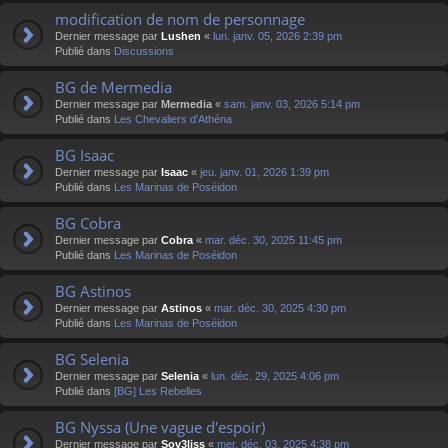
modification de nom de personnage
Dernier message par
Lushen
«
lun. janv. 05, 2026 2:39 pm
Publié dans
Discussions
BG de Mermedia
Dernier message par
Mermedia
«
sam. janv. 03, 2026 5:14 pm
Publié dans
Les Chevaliers d'Athéna
BG Isaac
Dernier message par
Isaac
«
jeu. janv. 01, 2026 1:39 pm
Publié dans
Les Marinas de Poséidon
BG Cobra
Dernier message par
Cobra
«
mar. déc. 30, 2025 11:45 pm
Publié dans
Les Marinas de Poséidon
BG Astinos
Dernier message par
Astinos
«
mar. déc. 30, 2025 4:30 pm
Publié dans
Les Marinas de Poséidon
BG Selenia
Dernier message par
Selenia
«
lun. déc. 29, 2025 4:06 pm
Publié dans
[BG] Les Rebelles
BG Nyssa (Une vague d'espoir)
Dernier message par
Sov3liss
«
mer. déc. 03, 2025 4:38 pm