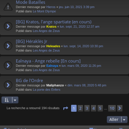
Mode Batailles
Dernier message par
Hieros
«
jeu. juin 10, 2021 3:39 pm
Publié dans
Le Mont Olympe
[BG] Kratos, l'ange spartiate (en cours)
Dernier message par
Kratos
«
lun. sept. 21, 2020 12:37 am
Publié dans
Les Anges de Zeus
[BG] Héraklès Jr
Dernier message par
Heleades
«
lun. sept. 14, 2020 10:30 pm
Publié dans
Les Anges de Zeus
Ealnaya - Ange rebelle [En cours]
Dernier message par
Ealnaya
«
lun. mars 09, 2020 11:26 pm
Publié dans
Les Anges de Zeus
BG de l'Ordre
Dernier message par
Maliphanzo
«
dim. mars 08, 2020 5:48 pm
Publié dans
La porte des Enfers
Page
1
sur
10
2
3
4
5
10
1
Su
La recherche a retourné 194 résultats
…
Aller