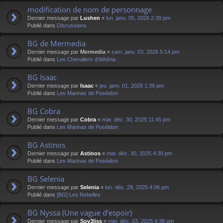
modification de nom de personnage
Dernier message par
Lushen
«
lun. janv. 05, 2026 2:39 pm
Publié dans
Discussions
BG de Mermedia
Dernier message par
Mermedia
«
sam. janv. 03, 2026 5:14 pm
Publié dans
Les Chevaliers d'Athéna
BG Isaac
Dernier message par
Isaac
«
jeu. janv. 01, 2026 1:39 pm
Publié dans
Les Marinas de Poséidon
BG Cobra
Dernier message par
Cobra
«
mar. déc. 30, 2025 11:45 pm
Publié dans
Les Marinas de Poséidon
BG Astinos
Dernier message par
Astinos
«
mar. déc. 30, 2025 4:30 pm
Publié dans
Les Marinas de Poséidon
BG Selenia
Dernier message par
Selenia
«
lun. déc. 29, 2025 4:06 pm
Publié dans
[BG] Les Rebelles
BG Nyssa (Une vague d'espoir)
Dernier message par
Sov3liss
«
mer. déc. 03, 2025 4:38 pm