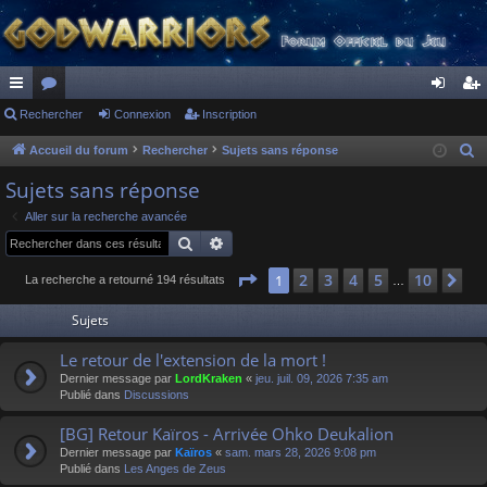
ac
Rechercher
or
Connexion
Inscription
on
ns
co
u
ne
cri
Accueil du forum
Rechercher
Sujets sans réponse
R
e
ur
m
xi
pti
Sujets sans réponse
c
ci
s
on
on
Aller sur la recherche avancée
h
Rechercher
Recherche avancée
s
e
r
Page
1
sur
10
2
3
4
5
10
1
Su
La recherche a retourné 194 résultats
…
c
Sujets
h
e
Le retour de l'extension de la mort !
r
Dernier message par
LordKraken
«
jeu. juil. 09, 2026 7:35 am
Publié dans
Discussions
[BG] Retour Kaïros - Arrivée Ohko Deukalion
Dernier message par
Kaïros
«
sam. mars 28, 2026 9:08 pm
Publié dans
Les Anges de Zeus