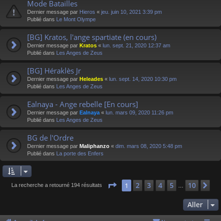
Mode Batailles
Dernier message par
Hieros
«
jeu. juin 10, 2021 3:39 pm
Publié dans
Le Mont Olympe
[BG] Kratos, l'ange spartiate (en cours)
Dernier message par
Kratos
«
lun. sept. 21, 2020 12:37 am
Publié dans
Les Anges de Zeus
[BG] Héraklès Jr
Dernier message par
Heleades
«
lun. sept. 14, 2020 10:30 pm
Publié dans
Les Anges de Zeus
Ealnaya - Ange rebelle [En cours]
Dernier message par
Ealnaya
«
lun. mars 09, 2020 11:26 pm
Publié dans
Les Anges de Zeus
BG de l'Ordre
Dernier message par
Maliphanzo
«
dim. mars 08, 2020 5:48 pm
Publié dans
La porte des Enfers
Page
1
sur
10
2
3
4
5
10
1
Su
La recherche a retourné 194 résultats
…
Aller