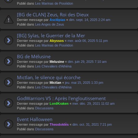
Publié dans
Les Marinas de Poséidon
[BG de CLAN] Zeus, Roi des Dieux
Dernier message par
Asclépias
«
dim. sept. 14, 2025 2:24 am
Publié dans
Les Anges de Zeus
[BG] Sylas, le Guerrier de la Mer
Dernier message par
Abyssos
«
mer. août 06, 2025 5:11 pm
Publié dans
Les Marinas de Poséidon
BG de Mélusine
Dernier message par
Melusine
«
dim. juin 29, 2025 7:10 am
Publié dans
Les Chevaliers d'Athéna
Mictlan, le silence qui écorche
Dernier message par
Mictlan
«
jeu. mai 15, 2025 1:33 pm
Publié dans
Les Chevaliers d'Athéna
GodWarriors V5 : Après l'engloutissement
Dernier message par
LordKraken
«
mer. déc. 29, 2021 11:02 am
Publié dans
Discussions
Event Halloween
Dernier message par
Theodoklès
«
dim. oct. 31, 2021 7:21 pm
Publié dans
Discussions