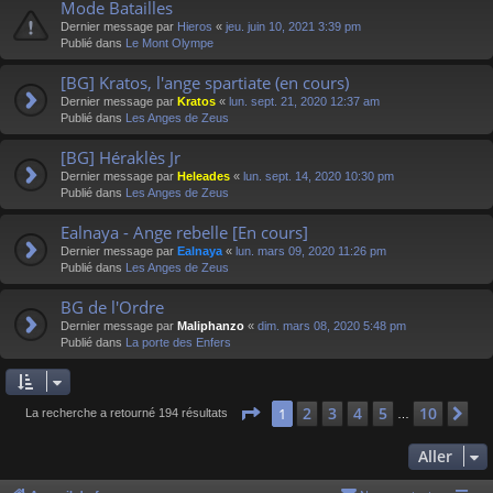
Mode Batailles
Dernier message par
Hieros
«
jeu. juin 10, 2021 3:39 pm
Publié dans
Le Mont Olympe
[BG] Kratos, l'ange spartiate (en cours)
Dernier message par
Kratos
«
lun. sept. 21, 2020 12:37 am
Publié dans
Les Anges de Zeus
[BG] Héraklès Jr
Dernier message par
Heleades
«
lun. sept. 14, 2020 10:30 pm
Publié dans
Les Anges de Zeus
Ealnaya - Ange rebelle [En cours]
Dernier message par
Ealnaya
«
lun. mars 09, 2020 11:26 pm
Publié dans
Les Anges de Zeus
BG de l'Ordre
Dernier message par
Maliphanzo
«
dim. mars 08, 2020 5:48 pm
Publié dans
La porte des Enfers
Page
1
sur
10
2
3
4
5
10
1
Su
La recherche a retourné 194 résultats
…
Aller