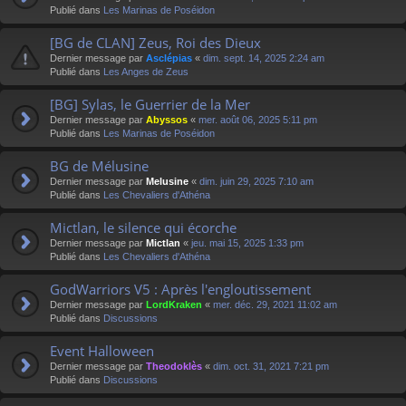
Publié dans
Les Marinas de Poséidon
[BG de CLAN] Zeus, Roi des Dieux
Dernier message par
Asclépias
«
dim. sept. 14, 2025 2:24 am
Publié dans
Les Anges de Zeus
[BG] Sylas, le Guerrier de la Mer
Dernier message par
Abyssos
«
mer. août 06, 2025 5:11 pm
Publié dans
Les Marinas de Poséidon
BG de Mélusine
Dernier message par
Melusine
«
dim. juin 29, 2025 7:10 am
Publié dans
Les Chevaliers d'Athéna
Mictlan, le silence qui écorche
Dernier message par
Mictlan
«
jeu. mai 15, 2025 1:33 pm
Publié dans
Les Chevaliers d'Athéna
GodWarriors V5 : Après l'engloutissement
Dernier message par
LordKraken
«
mer. déc. 29, 2021 11:02 am
Publié dans
Discussions
Event Halloween
Dernier message par
Theodoklès
«
dim. oct. 31, 2021 7:21 pm
Publié dans
Discussions