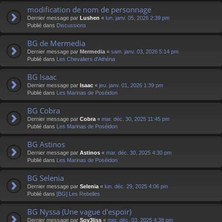
modification de nom de personnage
Dernier message par
Lushen
«
lun. janv. 05, 2026 2:39 pm
Publié dans
Discussions
BG de Mermedia
Dernier message par
Mermedia
«
sam. janv. 03, 2026 5:14 pm
Publié dans
Les Chevaliers d'Athéna
BG Isaac
Dernier message par
Isaac
«
jeu. janv. 01, 2026 1:39 pm
Publié dans
Les Marinas de Poséidon
BG Cobra
Dernier message par
Cobra
«
mar. déc. 30, 2025 11:45 pm
Publié dans
Les Marinas de Poséidon
BG Astinos
Dernier message par
Astinos
«
mar. déc. 30, 2025 4:30 pm
Publié dans
Les Marinas de Poséidon
BG Selenia
Dernier message par
Selenia
«
lun. déc. 29, 2025 4:06 pm
Publié dans
[BG] Les Rebelles
BG Nyssa (Une vague d'espoir)
Dernier message par
Sov3liss
«
mer. déc. 03, 2025 4:38 pm