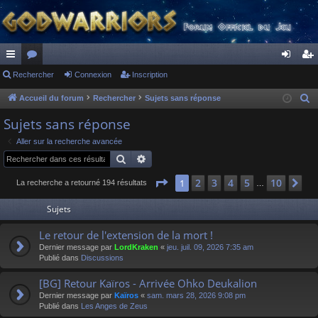
ac
Rechercher
or
Connexion
Inscription
on
ns
co
u
ne
cri
Accueil du forum
Rechercher
Sujets sans réponse
R
e
ur
m
xi
pti
Sujets sans réponse
c
ci
s
on
on
Aller sur la recherche avancée
h
Rechercher
Recherche avancée
s
e
r
Page
1
sur
10
2
3
4
5
10
1
Su
La recherche a retourné 194 résultats
…
c
Sujets
h
e
Le retour de l'extension de la mort !
r
Dernier message par
LordKraken
«
jeu. juil. 09, 2026 7:35 am
Publié dans
Discussions
[BG] Retour Kaïros - Arrivée Ohko Deukalion
Dernier message par
Kaïros
«
sam. mars 28, 2026 9:08 pm
Publié dans
Les Anges de Zeus