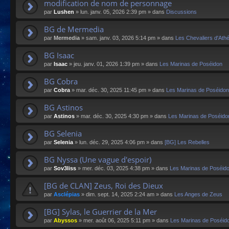
modification de nom de personnage
par
Lushen
»
lun. janv. 05, 2026 2:39 pm
» dans
Discussions
BG de Mermedia
par
Mermedia
»
sam. janv. 03, 2026 5:14 pm
» dans
Les Chevaliers d'Ath
BG Isaac
par
Isaac
»
jeu. janv. 01, 2026 1:39 pm
» dans
Les Marinas de Poséidon
BG Cobra
par
Cobra
»
mar. déc. 30, 2025 11:45 pm
» dans
Les Marinas de Poséidon
BG Astinos
par
Astinos
»
mar. déc. 30, 2025 4:30 pm
» dans
Les Marinas de Poséido
BG Selenia
par
Selenia
»
lun. déc. 29, 2025 4:06 pm
» dans
[BG] Les Rebelles
BG Nyssa (Une vague d'espoir)
par
Sov3liss
»
mer. déc. 03, 2025 4:38 pm
» dans
Les Marinas de Poséid
[BG de CLAN] Zeus, Roi des Dieux
par
Asclépias
»
dim. sept. 14, 2025 2:24 am
» dans
Les Anges de Zeus
[BG] Sylas, le Guerrier de la Mer
par
Abyssos
»
mer. août 06, 2025 5:11 pm
» dans
Les Marinas de Poséid