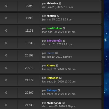
par
Melusine
0
3094
dim. juin 29, 2025 7:10 am
par
Mictlan
0
4996
jeu. mai 15, 2025 1:33 pm
par
LordKraken
0
11198
mer. déc. 29, 2021 11:02 am
par
Theodoklès
0
18231
dim. oct. 31, 2021 7:21 pm
par
Hieros
0
20198
jeu. juin 10, 2021 3:39 pm
par
Kratos
0
22071
lun. sept. 21, 2020 12:37 am
par
Heleades
0
21379
lun. sept. 14, 2020 10:30 pm
par
Ealnaya
0
22867
lun. mars 09, 2020 11:26 pm
par
Maliphanzo
0
21733
dim. mars 08, 2020 5:48 pm