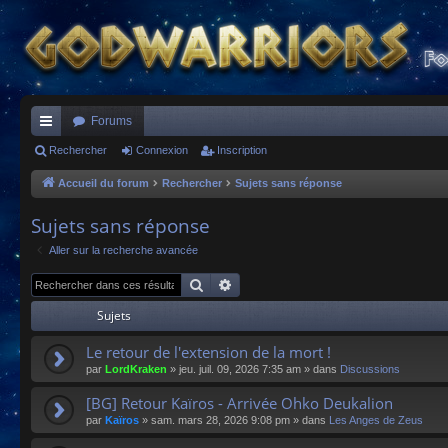
Forums
ac
Rechercher
Connexion
Inscription
co
Accueil du forum
Rechercher
Sujets sans réponse
ur
Sujets sans réponse
ci
Aller sur la recherche avancée
s
Rechercher
Recherche avancée
Sujets
Le retour de l'extension de la mort !
par
LordKraken
»
jeu. juil. 09, 2026 7:35 am
» dans
Discussions
[BG] Retour Kaïros - Arrivée Ohko Deukalion
par
Kaïros
»
sam. mars 28, 2026 9:08 pm
» dans
Les Anges de Zeus