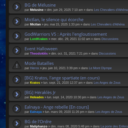
BG de Mélusine
par
Melusine
»
dim. juin 29, 2025 7:10 am
» dans
Les Chevaliers d'Athéna
Mictlan, le silence qui écorche
par
Mictlan
»
jeu. mai 15, 2025 1:33 pm
» dans
Les Chevaliers d'Athéna
GodWarriors V5 : Après l'engloutissement
par
LordKraken
»
mer. déc. 29, 2021 11:02 am
» dans
Discussions
Event Halloween
par
Theodoklès
»
dim. oct. 31, 2021 7:21 pm
» dans
Discussions
Mode Batailles
par
Hieros
»
jeu. juin 10, 2021 3:39 pm
» dans
Le Mont Olympe
[BG] Kratos, l'ange spartiate (en cours)
par
Kratos
»
lun. sept. 21, 2020 12:37 am
» dans
Les Anges de Zeus
[BG] Héraklès Jr
par
Heleades
»
lun. sept. 14, 2020 10:30 pm
» dans
Les Anges de Zeus
Ealnaya - Ange rebelle [En cours]
par
Ealnaya
»
lun. mars 09, 2020 11:26 pm
» dans
Les Anges de Zeus
BG de l'Ordre
par
Maliphanzo
»
dim. mars 08, 2020 5:48 pm
» dans
La porte des Enfers