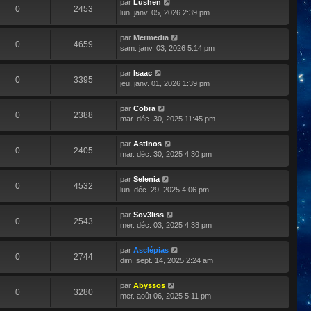
par
Lushen
0
2453
lun. janv. 05, 2026 2:39 pm
par
Mermedia
0
4659
sam. janv. 03, 2026 5:14 pm
par
Isaac
0
3395
jeu. janv. 01, 2026 1:39 pm
par
Cobra
0
2388
mar. déc. 30, 2025 11:45 pm
par
Astinos
0
2405
mar. déc. 30, 2025 4:30 pm
par
Selenia
0
4532
lun. déc. 29, 2025 4:06 pm
par
Sov3liss
0
2543
mer. déc. 03, 2025 4:38 pm
par
Asclépias
0
2744
dim. sept. 14, 2025 2:24 am
par
Abyssos
0
3280
mer. août 06, 2025 5:11 pm