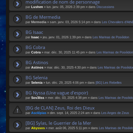
modification de nom de personnage
par
Lushen
»
lun. janv. 05, 2026 2:39 pm
» dans
Discussions
BG de Mermedia
par
Mermedia
»
sam. janv. 03, 2026 5:14 pm
» dans
Les Chevaliers d'Ath
BG Isaac
par
Isaac
»
jeu. janv. 01, 2026 1:39 pm
» dans
Les Marinas de Poséidon
BG Cobra
par
Cobra
»
mar. déc. 30, 2025 11:45 pm
» dans
Les Marinas de Poséidon
BG Astinos
par
Astinos
»
mar. déc. 30, 2025 4:30 pm
» dans
Les Marinas de Poséido
BG Selenia
par
Selenia
»
lun. déc. 29, 2025 4:06 pm
» dans
[BG] Les Rebelles
BG Nyssa (Une vague d'espoir)
par
Sov3liss
»
mer. déc. 03, 2025 4:38 pm
» dans
Les Marinas de Poséid
[BG de CLAN] Zeus, Roi des Dieux
par
Asclépias
»
dim. sept. 14, 2025 2:24 am
» dans
Les Anges de Zeus
[BG] Sylas, le Guerrier de la Mer
par
Abyssos
»
mer. août 06, 2025 5:11 pm
» dans
Les Marinas de Poséid