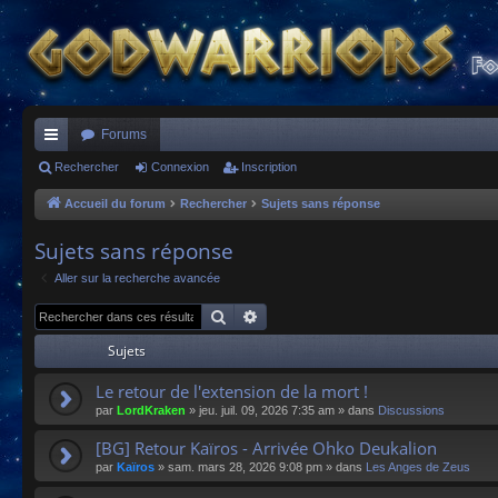
Forums
ac
Rechercher
Connexion
Inscription
co
Accueil du forum
Rechercher
Sujets sans réponse
ur
Sujets sans réponse
ci
Aller sur la recherche avancée
s
Rechercher
Recherche avancée
Sujets
Le retour de l'extension de la mort !
par
LordKraken
»
jeu. juil. 09, 2026 7:35 am
» dans
Discussions
[BG] Retour Kaïros - Arrivée Ohko Deukalion
par
Kaïros
»
sam. mars 28, 2026 9:08 pm
» dans
Les Anges de Zeus