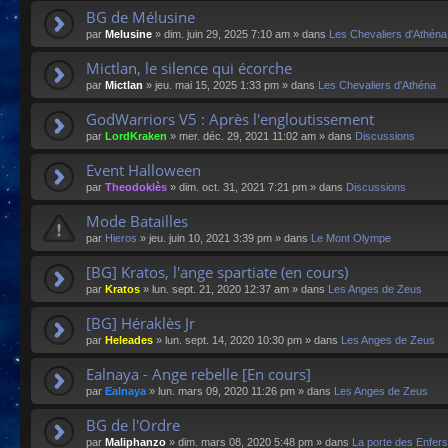
BG de Mélusine
par
Melusine
»
dim. juin 29, 2025 7:10 am
» dans
Les Chevaliers d'Athéna
Mictlan, le silence qui écorche
par
Mictlan
»
jeu. mai 15, 2025 1:33 pm
» dans
Les Chevaliers d'Athéna
GodWarriors V5 : Après l'engloutissement
par
LordKraken
»
mer. déc. 29, 2021 11:02 am
» dans
Discussions
Event Halloween
par
Theodoklès
»
dim. oct. 31, 2021 7:21 pm
» dans
Discussions
Mode Batailles
par
Hieros
»
jeu. juin 10, 2021 3:39 pm
» dans
Le Mont Olympe
[BG] Kratos, l'ange spartiate (en cours)
par
Kratos
»
lun. sept. 21, 2020 12:37 am
» dans
Les Anges de Zeus
[BG] Héraklès Jr
par
Heleades
»
lun. sept. 14, 2020 10:30 pm
» dans
Les Anges de Zeus
Ealnaya - Ange rebelle [En cours]
par
Ealnaya
»
lun. mars 09, 2020 11:26 pm
» dans
Les Anges de Zeus
BG de l'Ordre
par
Maliphanzo
»
dim. mars 08, 2020 5:48 pm
» dans
La porte des Enfers