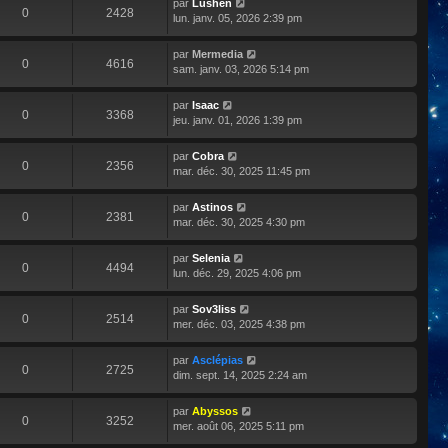
par
Lushen
0
2428
lun. janv. 05, 2026 2:39 pm
par
Mermedia
0
4616
sam. janv. 03, 2026 5:14 pm
par
Isaac
0
3368
jeu. janv. 01, 2026 1:39 pm
par
Cobra
0
2356
mar. déc. 30, 2025 11:45 pm
par
Astinos
0
2381
mar. déc. 30, 2025 4:30 pm
par
Selenia
0
4494
lun. déc. 29, 2025 4:06 pm
par
Sov3liss
0
2514
mer. déc. 03, 2025 4:38 pm
par
Asclépias
0
2725
dim. sept. 14, 2025 2:24 am
par
Abyssos
0
3252
mer. août 06, 2025 5:11 pm