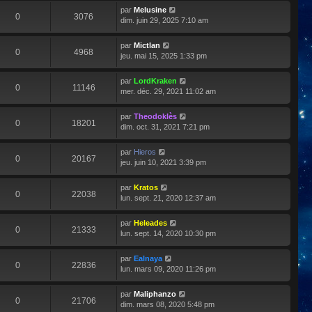
par
Melusine
0
3076
dim. juin 29, 2025 7:10 am
par
Mictlan
0
4968
jeu. mai 15, 2025 1:33 pm
par
LordKraken
0
11146
mer. déc. 29, 2021 11:02 am
par
Theodoklès
0
18201
dim. oct. 31, 2021 7:21 pm
par
Hieros
0
20167
jeu. juin 10, 2021 3:39 pm
par
Kratos
0
22038
lun. sept. 21, 2020 12:37 am
par
Heleades
0
21333
lun. sept. 14, 2020 10:30 pm
par
Ealnaya
0
22836
lun. mars 09, 2020 11:26 pm
par
Maliphanzo
0
21706
dim. mars 08, 2020 5:48 pm