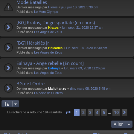
Mode Batailles
Dernier message par
Hieros
«
jeu. juin 10, 2021 3:39 pm
Publié dans
Le Mont Olympe
[BG] Kratos, l'ange spartiate (en cours)
Dernier message par
Kratos
«
lun. sept. 21, 2020 12:37 am
Publié dans
Les Anges de Zeus
[BG] Héraklès Jr
Dernier message par
Heleades
«
lun. sept. 14, 2020 10:30 pm
Publié dans
Les Anges de Zeus
Ealnaya - Ange rebelle [En cours]
Dernier message par
Ealnaya
«
lun. mars 09, 2020 11:26 pm
Publié dans
Les Anges de Zeus
BG de l'Ordre
Dernier message par
Maliphanzo
«
dim. mars 08, 2020 5:48 pm
Publié dans
La porte des Enfers
Page
1
sur
10
2
3
4
5
10
1
Su
La recherche a retourné 194 résultats
…
Aller