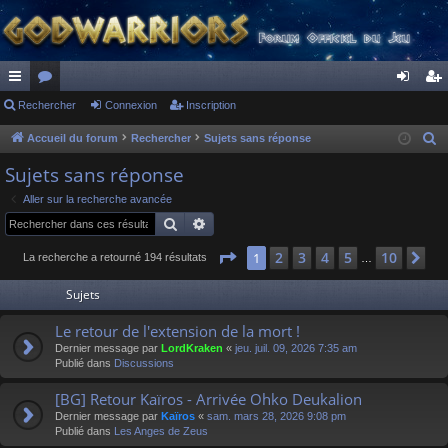
ac
Rechercher
or
Connexion
Inscription
on
ns
co
u
ne
cri
Accueil du forum
Rechercher
Sujets sans réponse
R
e
ur
m
xi
pti
Sujets sans réponse
c
ci
s
on
on
Aller sur la recherche avancée
h
Rechercher
Recherche avancée
s
e
r
Page
1
sur
10
2
3
4
5
10
1
Su
La recherche a retourné 194 résultats
…
c
Sujets
h
e
Le retour de l'extension de la mort !
r
Dernier message par
LordKraken
«
jeu. juil. 09, 2026 7:35 am
Publié dans
Discussions
[BG] Retour Kaïros - Arrivée Ohko Deukalion
Dernier message par
Kaïros
«
sam. mars 28, 2026 9:08 pm
Publié dans
Les Anges de Zeus