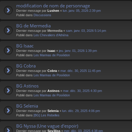
modification de nom de personnage
Dernier message par
Lushen
«
lun. janv. 05, 2026 2:39 pm
Publié dans
Discussions
BG de Mermedia
Dernier message par
Mermedia
«
sam. janv. 03, 2026 5:14 pm
Publié dans
Les Chevaliers d'Athéna
BG Isaac
Dernier message par
Isaac
«
jeu. janv. 01, 2026 1:39 pm
Publié dans
Les Marinas de Poséidon
BG Cobra
Dernier message par
Cobra
«
mar. déc. 30, 2025 11:45 pm
Publié dans
Les Marinas de Poséidon
BG Astinos
Dernier message par
Astinos
«
mar. déc. 30, 2025 4:30 pm
Publié dans
Les Marinas de Poséidon
BG Selenia
Dernier message par
Selenia
«
lun. déc. 29, 2025 4:06 pm
Publié dans
[BG] Les Rebelles
BG Nyssa (Une vague d'espoir)
Dernier message par
Sov3liss
«
mer. déc. 03, 2025 4:38 pm