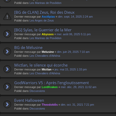
Publié dans
Les Marinas de Poséidon
[BG de CLAN] Zeus, Roi des Dieux
Dernier message par
Asclépias
«
dim. sept. 14, 2025 2:24 am
Publié dans
Les Anges de Zeus
[BG] Sylas, le Guerrier de la Mer
Dernier message par
Abyssos
«
mer. août 06, 2025 5:11 pm
Publié dans
Les Marinas de Poséidon
BG de Mélusine
Dernier message par
Melusine
«
dim. juin 29, 2025 7:10 am
Publié dans
Les Chevaliers d'Athéna
Mictlan, le silence qui écorche
Dernier message par
Mictlan
«
jeu. mai 15, 2025 1:33 pm
Publié dans
Les Chevaliers d'Athéna
GodWarriors V5 : Après l'engloutissement
Dernier message par
LordKraken
«
mer. déc. 29, 2021 11:02 am
Publié dans
Discussions
Event Halloween
Dernier message par
Theodoklès
«
dim. oct. 31, 2021 7:21 pm
Publié dans
Discussions