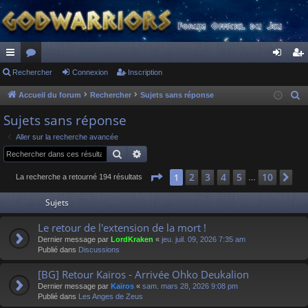
ac
Rechercher
or
Connexion
Inscription
on
ns
co
u
ne
cri
Accueil du forum
Rechercher
Sujets sans réponse
R
e
ur
m
xi
pti
Sujets sans réponse
c
ci
s
on
on
Aller sur la recherche avancée
h
Rechercher
Recherche avancée
s
e
r
Page
1
sur
10
2
3
4
5
10
1
Su
La recherche a retourné 194 résultats
…
c
Sujets
h
e
Le retour de l'extension de la mort !
r
Dernier message par
LordKraken
«
jeu. juil. 09, 2026 7:35 am
Publié dans
Discussions
[BG] Retour Kaïros - Arrivée Ohko Deukalion
Dernier message par
Kaïros
«
sam. mars 28, 2026 9:08 pm
Publié dans
Les Anges de Zeus