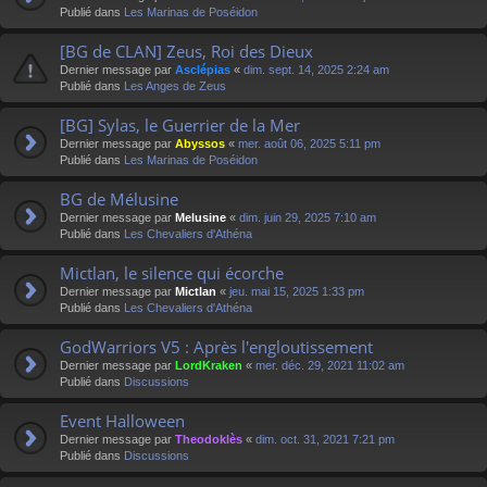
Publié dans
Les Marinas de Poséidon
[BG de CLAN] Zeus, Roi des Dieux
Dernier message par
Asclépias
«
dim. sept. 14, 2025 2:24 am
Publié dans
Les Anges de Zeus
[BG] Sylas, le Guerrier de la Mer
Dernier message par
Abyssos
«
mer. août 06, 2025 5:11 pm
Publié dans
Les Marinas de Poséidon
BG de Mélusine
Dernier message par
Melusine
«
dim. juin 29, 2025 7:10 am
Publié dans
Les Chevaliers d'Athéna
Mictlan, le silence qui écorche
Dernier message par
Mictlan
«
jeu. mai 15, 2025 1:33 pm
Publié dans
Les Chevaliers d'Athéna
GodWarriors V5 : Après l'engloutissement
Dernier message par
LordKraken
«
mer. déc. 29, 2021 11:02 am
Publié dans
Discussions
Event Halloween
Dernier message par
Theodoklès
«
dim. oct. 31, 2021 7:21 pm
Publié dans
Discussions