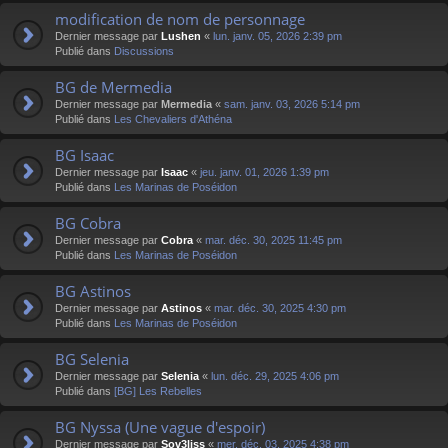
modification de nom de personnage
Dernier message par
Lushen
«
lun. janv. 05, 2026 2:39 pm
Publié dans
Discussions
BG de Mermedia
Dernier message par
Mermedia
«
sam. janv. 03, 2026 5:14 pm
Publié dans
Les Chevaliers d'Athéna
BG Isaac
Dernier message par
Isaac
«
jeu. janv. 01, 2026 1:39 pm
Publié dans
Les Marinas de Poséidon
BG Cobra
Dernier message par
Cobra
«
mar. déc. 30, 2025 11:45 pm
Publié dans
Les Marinas de Poséidon
BG Astinos
Dernier message par
Astinos
«
mar. déc. 30, 2025 4:30 pm
Publié dans
Les Marinas de Poséidon
BG Selenia
Dernier message par
Selenia
«
lun. déc. 29, 2025 4:06 pm
Publié dans
[BG] Les Rebelles
BG Nyssa (Une vague d'espoir)
Dernier message par
Sov3liss
«
mer. déc. 03, 2025 4:38 pm