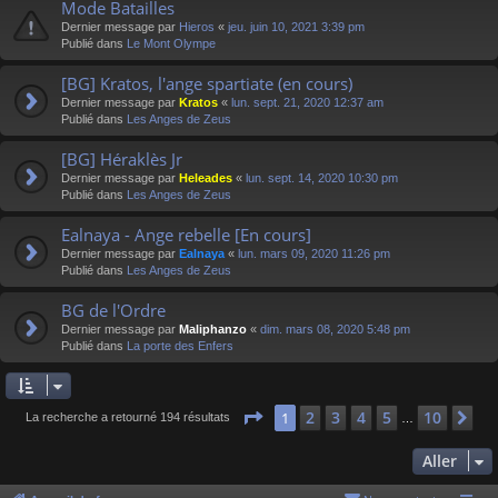
Mode Batailles
Dernier message par
Hieros
«
jeu. juin 10, 2021 3:39 pm
Publié dans
Le Mont Olympe
[BG] Kratos, l'ange spartiate (en cours)
Dernier message par
Kratos
«
lun. sept. 21, 2020 12:37 am
Publié dans
Les Anges de Zeus
[BG] Héraklès Jr
Dernier message par
Heleades
«
lun. sept. 14, 2020 10:30 pm
Publié dans
Les Anges de Zeus
Ealnaya - Ange rebelle [En cours]
Dernier message par
Ealnaya
«
lun. mars 09, 2020 11:26 pm
Publié dans
Les Anges de Zeus
BG de l'Ordre
Dernier message par
Maliphanzo
«
dim. mars 08, 2020 5:48 pm
Publié dans
La porte des Enfers
Page
1
sur
10
2
3
4
5
10
1
Su
La recherche a retourné 194 résultats
…
Aller