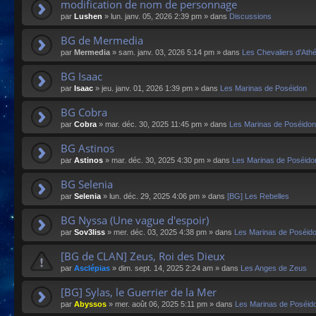
modification de nom de personnage
par
Lushen
»
lun. janv. 05, 2026 2:39 pm
» dans
Discussions
BG de Mermedia
par
Mermedia
»
sam. janv. 03, 2026 5:14 pm
» dans
Les Chevaliers d'Ath
BG Isaac
par
Isaac
»
jeu. janv. 01, 2026 1:39 pm
» dans
Les Marinas de Poséidon
BG Cobra
par
Cobra
»
mar. déc. 30, 2025 11:45 pm
» dans
Les Marinas de Poséidon
BG Astinos
par
Astinos
»
mar. déc. 30, 2025 4:30 pm
» dans
Les Marinas de Poséido
BG Selenia
par
Selenia
»
lun. déc. 29, 2025 4:06 pm
» dans
[BG] Les Rebelles
BG Nyssa (Une vague d'espoir)
par
Sov3liss
»
mer. déc. 03, 2025 4:38 pm
» dans
Les Marinas de Poséid
[BG de CLAN] Zeus, Roi des Dieux
par
Asclépias
»
dim. sept. 14, 2025 2:24 am
» dans
Les Anges de Zeus
[BG] Sylas, le Guerrier de la Mer
par
Abyssos
»
mer. août 06, 2025 5:11 pm
» dans
Les Marinas de Poséid