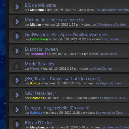
BG de Mélusine
par
Melusine
»
dim. juin 29, 2025 7:10 am
» dans
Les Chevaliers d'Athéna
Mictlan, le silence qui écorche
par
Mictlan
»
jeu. mai 15, 2025 1:33 pm
» dans
Les Chevaliers d'Athéna
GodWarriors V5 : Après l'engloutissement
par
LordKraken
»
mer. déc. 29, 2021 11:02 am
» dans
Discussions
Event Halloween
par
Theodoklès
»
dim. oct. 31, 2021 7:21 pm
» dans
Discussions
Mode Batailles
par
Hieros
»
jeu. juin 10, 2021 3:39 pm
» dans
Le Mont Olympe
[BG] Kratos, l'ange spartiate (en cours)
par
Kratos
»
lun. sept. 21, 2020 12:37 am
» dans
Les Anges de Zeus
[BG] Héraklès Jr
par
Heleades
»
lun. sept. 14, 2020 10:30 pm
» dans
Les Anges de Zeus
Ealnaya - Ange rebelle [En cours]
par
Ealnaya
»
lun. mars 09, 2020 11:26 pm
» dans
Les Anges de Zeus
BG de l'Ordre
par
Maliphanzo
»
dim. mars 08, 2020 5:48 pm
» dans
La porte des Enfers