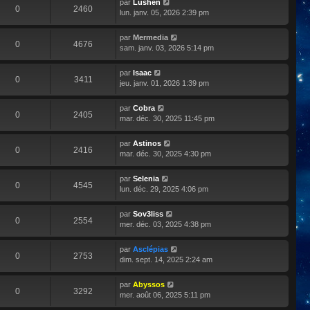
par
Lushen
0
2460
lun. janv. 05, 2026 2:39 pm
par
Mermedia
0
4676
sam. janv. 03, 2026 5:14 pm
par
Isaac
0
3411
jeu. janv. 01, 2026 1:39 pm
par
Cobra
0
2405
mar. déc. 30, 2025 11:45 pm
par
Astinos
0
2416
mar. déc. 30, 2025 4:30 pm
par
Selenia
0
4545
lun. déc. 29, 2025 4:06 pm
par
Sov3liss
0
2554
mer. déc. 03, 2025 4:38 pm
par
Asclépias
0
2753
dim. sept. 14, 2025 2:24 am
par
Abyssos
0
3292
mer. août 06, 2025 5:11 pm