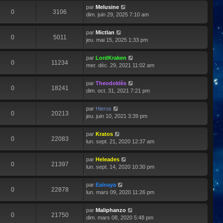
par
Melusine
0
3106
dim. juin 29, 2025 7:10 am
par
Mictlan
0
5011
jeu. mai 15, 2025 1:33 pm
par
LordKraken
0
11234
mer. déc. 29, 2021 11:02 am
par
Theodoklès
0
18241
dim. oct. 31, 2021 7:21 pm
par
Hieros
0
20213
jeu. juin 10, 2021 3:39 pm
par
Kratos
0
22083
lun. sept. 21, 2020 12:37 am
par
Heleades
0
21397
lun. sept. 14, 2020 10:30 pm
par
Ealnaya
0
22878
lun. mars 09, 2020 11:26 pm
par
Maliphanzo
0
21750
dim. mars 08, 2020 5:48 pm