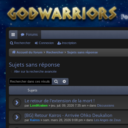
Forums
ac
Rechercher
Connexion
Inscription
co
Accueil du forum
Rechercher
Sujets sans réponse
ur
Sujets sans réponse
ci
Aller sur la recherche avancée
s
Rechercher
Recherche avancée
Sujets
Le retour de l'extension de la mort !
par
LordKraken
»
jeu. juil. 09, 2026 7:35 am
» dans
Discussions
[BG] Retour Kaïros - Arrivée Ohko Deukalion
par
Kaïros
»
sam. mars 28, 2026 9:08 pm
» dans
Les Anges de Zeus