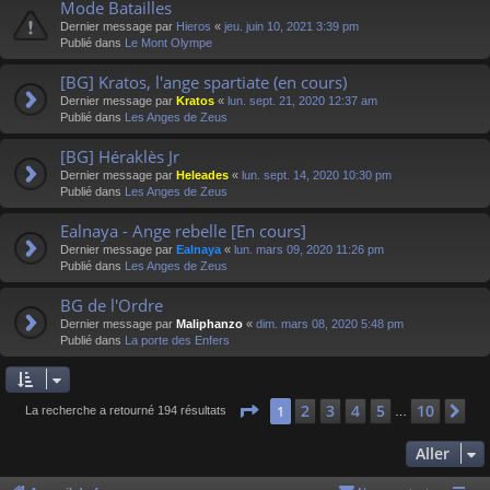
Mode Batailles
Dernier message par
Hieros
«
jeu. juin 10, 2021 3:39 pm
Publié dans
Le Mont Olympe
[BG] Kratos, l'ange spartiate (en cours)
Dernier message par
Kratos
«
lun. sept. 21, 2020 12:37 am
Publié dans
Les Anges de Zeus
[BG] Héraklès Jr
Dernier message par
Heleades
«
lun. sept. 14, 2020 10:30 pm
Publié dans
Les Anges de Zeus
Ealnaya - Ange rebelle [En cours]
Dernier message par
Ealnaya
«
lun. mars 09, 2020 11:26 pm
Publié dans
Les Anges de Zeus
BG de l'Ordre
Dernier message par
Maliphanzo
«
dim. mars 08, 2020 5:48 pm
Publié dans
La porte des Enfers
Page
1
sur
10
2
3
4
5
10
1
Su
La recherche a retourné 194 résultats
…
Aller