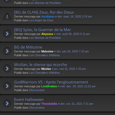
Publié dans
Les Marinas de Poséidon
[BG de CLAN] Zeus, Roi des Dieux
Dernier message par
Asclépias
«
dim. sept. 14, 2025 2:24 am
Publié dans
Les Anges de Zeus
[BG] Sylas, le Guerrier de la Mer
Dernier message par
Abyssos
«
mer. août 06, 2025 5:11 pm
Publié dans
Les Marinas de Poséidon
BG de Mélusine
Dernier message par
Melusine
«
dim. juin 29, 2025 7:10 am
Publié dans
Les Chevaliers d'Athéna
Mictlan, le silence qui écorche
Dernier message par
Mictlan
«
jeu. mai 15, 2025 1:33 pm
Publié dans
Les Chevaliers d'Athéna
GodWarriors V5 : Après l'engloutissement
Dernier message par
LordKraken
«
mer. déc. 29, 2021 11:02 am
Publié dans
Discussions
Event Halloween
Dernier message par
Theodoklès
«
dim. oct. 31, 2021 7:21 pm
Publié dans
Discussions