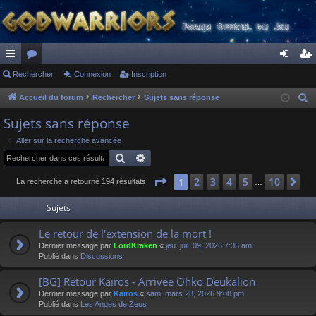
ac
Rechercher
or
Connexion
Inscription
on
ns
co
u
ne
cri
Accueil du forum
Rechercher
Sujets sans réponse
R
e
ur
m
xi
pti
Sujets sans réponse
c
ci
s
on
on
Aller sur la recherche avancée
h
Rechercher
Recherche avancée
s
e
r
Page
1
sur
10
2
3
4
5
10
1
Su
La recherche a retourné 194 résultats
…
c
Sujets
h
e
Le retour de l'extension de la mort !
r
Dernier message par
LordKraken
«
jeu. juil. 09, 2026 7:35 am
Publié dans
Discussions
[BG] Retour Kaïros - Arrivée Ohko Deukalion
Dernier message par
Kaïros
«
sam. mars 28, 2026 9:08 pm
Publié dans
Les Anges de Zeus