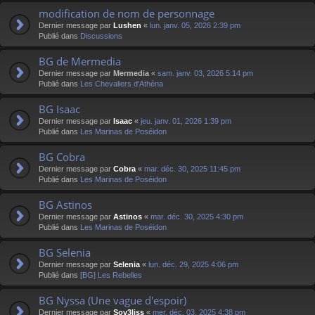
modification de nom de personnage
Dernier message par
Lushen
«
lun. janv. 05, 2026 2:39 pm
Publié dans
Discussions
BG de Mermedia
Dernier message par
Mermedia
«
sam. janv. 03, 2026 5:14 pm
Publié dans
Les Chevaliers d'Athéna
BG Isaac
Dernier message par
Isaac
«
jeu. janv. 01, 2026 1:39 pm
Publié dans
Les Marinas de Poséidon
BG Cobra
Dernier message par
Cobra
«
mar. déc. 30, 2025 11:45 pm
Publié dans
Les Marinas de Poséidon
BG Astinos
Dernier message par
Astinos
«
mar. déc. 30, 2025 4:30 pm
Publié dans
Les Marinas de Poséidon
BG Selenia
Dernier message par
Selenia
«
lun. déc. 29, 2025 4:06 pm
Publié dans
[BG] Les Rebelles
BG Nyssa (Une vague d'espoir)
Dernier message par
Sov3liss
«
mer. déc. 03, 2025 4:38 pm