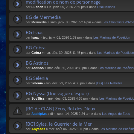
modification de nom de personnage
par
Lushen
»
lun. janv. 05, 2026 2:39 pm
» dans
Discussions
BG de Mermedia
par
Mermedia
»
sam. janv. 03, 2026 5:14 pm
» dans
Les Chevaliers d'Ath
BG Isaac
par
Isaac
»
jeu. janv. 01, 2026 1:39 pm
» dans
Les Marinas de Poséidon
BG Cobra
par
Cobra
»
mar. déc. 30, 2025 11:45 pm
» dans
Les Marinas de Poséidon
BG Astinos
par
Astinos
»
mar. déc. 30, 2025 4:30 pm
» dans
Les Marinas de Poséido
BG Selenia
par
Selenia
»
lun. déc. 29, 2025 4:06 pm
» dans
[BG] Les Rebelles
BG Nyssa (Une vague d'espoir)
par
Sov3liss
»
mer. déc. 03, 2025 4:38 pm
» dans
Les Marinas de Poséid
[BG de CLAN] Zeus, Roi des Dieux
par
Asclépias
»
dim. sept. 14, 2025 2:24 am
» dans
Les Anges de Zeus
[BG] Sylas, le Guerrier de la Mer
par
Abyssos
»
mer. août 06, 2025 5:11 pm
» dans
Les Marinas de Poséid