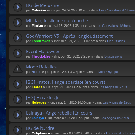
BG de Mélusine
par
Melusine
»
dim. juin 29, 2025 7:10 am
» dans
Les Chevaliers d'Athéna
Mictlan, le silence qui écorche
par
Mictlan
»
jeu. mai 15, 2025 1:33 pm
» dans
Les Chevaliers d'Athéna
GodWarriors V5 : Après l'engloutissement
par
LordKraken
»
mer. déc. 29, 2021 11:02 am
» dans
Discussions
Event Halloween
par
Theodoklès
»
dim. oct. 31, 2021 7:21 pm
» dans
Discussions
Mode Batailles
par
Hieros
»
jeu. juin 10, 2021 3:39 pm
» dans
Le Mont Olympe
[BG] Kratos, l'ange spartiate (en cours)
par
Kratos
»
lun. sept. 21, 2020 12:37 am
» dans
Les Anges de Zeus
[BG] Héraklès Jr
par
Heleades
»
lun. sept. 14, 2020 10:30 pm
» dans
Les Anges de Zeus
Ealnaya - Ange rebelle [En cours]
par
Ealnaya
»
lun. mars 09, 2020 11:26 pm
» dans
Les Anges de Zeus
BG de l'Ordre
par
Maliphanzo
»
dim. mars 08, 2020 5:48 pm
» dans
La porte des Enfers