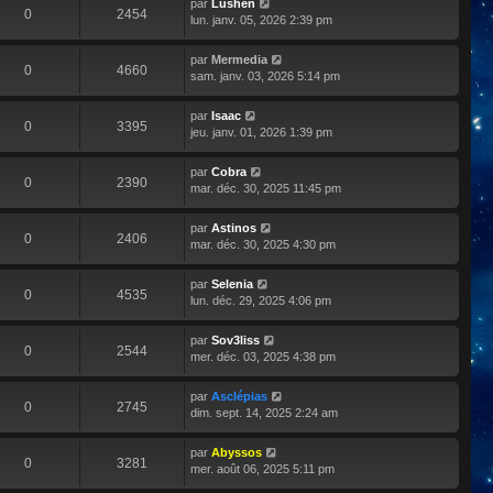
par
Lushen
0
2454
lun. janv. 05, 2026 2:39 pm
par
Mermedia
0
4660
sam. janv. 03, 2026 5:14 pm
par
Isaac
0
3395
jeu. janv. 01, 2026 1:39 pm
par
Cobra
0
2390
mar. déc. 30, 2025 11:45 pm
par
Astinos
0
2406
mar. déc. 30, 2025 4:30 pm
par
Selenia
0
4535
lun. déc. 29, 2025 4:06 pm
par
Sov3liss
0
2544
mer. déc. 03, 2025 4:38 pm
par
Asclépias
0
2745
dim. sept. 14, 2025 2:24 am
par
Abyssos
0
3281
mer. août 06, 2025 5:11 pm