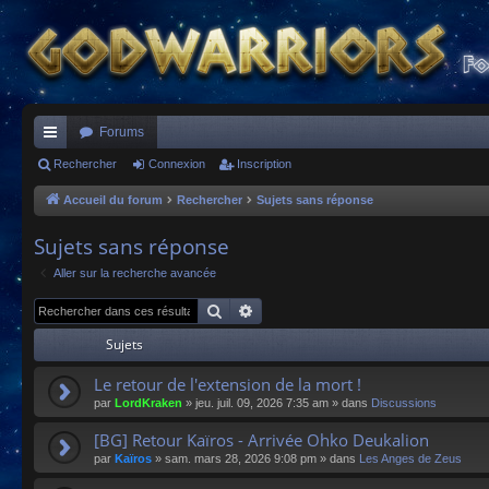
Forums
ac
Rechercher
Connexion
Inscription
co
Accueil du forum
Rechercher
Sujets sans réponse
ur
Sujets sans réponse
ci
Aller sur la recherche avancée
s
Rechercher
Recherche avancée
Sujets
Le retour de l'extension de la mort !
par
LordKraken
»
jeu. juil. 09, 2026 7:35 am
» dans
Discussions
[BG] Retour Kaïros - Arrivée Ohko Deukalion
par
Kaïros
»
sam. mars 28, 2026 9:08 pm
» dans
Les Anges de Zeus