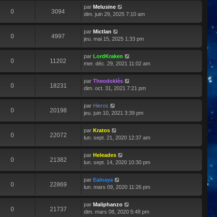
par
Melusine
0
3094
dim. juin 29, 2025 7:10 am
par
Mictlan
0
4997
jeu. mai 15, 2025 1:33 pm
par
LordKraken
0
11202
mer. déc. 29, 2021 11:02 am
par
Theodoklès
0
18231
dim. oct. 31, 2021 7:21 pm
par
Hieros
0
20198
jeu. juin 10, 2021 3:39 pm
par
Kratos
0
22072
lun. sept. 21, 2020 12:37 am
par
Heleades
0
21382
lun. sept. 14, 2020 10:30 pm
par
Ealnaya
0
22869
lun. mars 09, 2020 11:26 pm
par
Maliphanzo
0
21737
dim. mars 08, 2020 5:48 pm