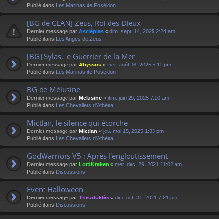
Publié dans
Les Marinas de Poséidon
[BG de CLAN] Zeus, Roi des Dieux
Dernier message par
Asclépias
«
dim. sept. 14, 2025 2:24 am
Publié dans
Les Anges de Zeus
[BG] Sylas, le Guerrier de la Mer
Dernier message par
Abyssos
«
mer. août 06, 2025 5:11 pm
Publié dans
Les Marinas de Poséidon
BG de Mélusine
Dernier message par
Melusine
«
dim. juin 29, 2025 7:10 am
Publié dans
Les Chevaliers d'Athéna
Mictlan, le silence qui écorche
Dernier message par
Mictlan
«
jeu. mai 15, 2025 1:33 pm
Publié dans
Les Chevaliers d'Athéna
GodWarriors V5 : Après l'engloutissement
Dernier message par
LordKraken
«
mer. déc. 29, 2021 11:02 am
Publié dans
Discussions
Event Halloween
Dernier message par
Theodoklès
«
dim. oct. 31, 2021 7:21 pm
Publié dans
Discussions