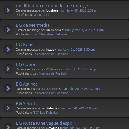
modification de nom de personnage
Dernier message par
Lushen
«
lun. janv. 05, 2026 2:39 pm
Publié dans
Discussions
BG de Mermedia
Dernier message par
Mermedia
«
sam. janv. 03, 2026 5:14 pm
Publié dans
Les Chevaliers d'Athéna
BG Isaac
Dernier message par
Isaac
«
jeu. janv. 01, 2026 1:39 pm
Publié dans
Les Marinas de Poséidon
BG Cobra
Dernier message par
Cobra
«
mar. déc. 30, 2025 11:45 pm
Publié dans
Les Marinas de Poséidon
BG Astinos
Dernier message par
Astinos
«
mar. déc. 30, 2025 4:30 pm
Publié dans
Les Marinas de Poséidon
BG Selenia
Dernier message par
Selenia
«
lun. déc. 29, 2025 4:06 pm
Publié dans
[BG] Les Rebelles
BG Nyssa (Une vague d'espoir)
Dernier message par
Sov3liss
«
mer. déc. 03, 2025 4:38 pm