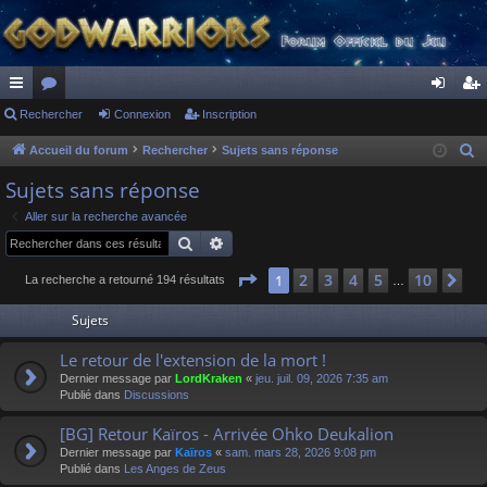
ac
Rechercher
or
Connexion
Inscription
on
ns
co
u
ne
cri
Accueil du forum
Rechercher
Sujets sans réponse
R
e
ur
m
xi
pti
Sujets sans réponse
c
ci
s
on
on
Aller sur la recherche avancée
h
Rechercher
Recherche avancée
s
e
r
Page
1
sur
10
2
3
4
5
10
1
Su
La recherche a retourné 194 résultats
…
c
Sujets
h
e
Le retour de l'extension de la mort !
r
Dernier message par
LordKraken
«
jeu. juil. 09, 2026 7:35 am
Publié dans
Discussions
[BG] Retour Kaïros - Arrivée Ohko Deukalion
Dernier message par
Kaïros
«
sam. mars 28, 2026 9:08 pm
Publié dans
Les Anges de Zeus