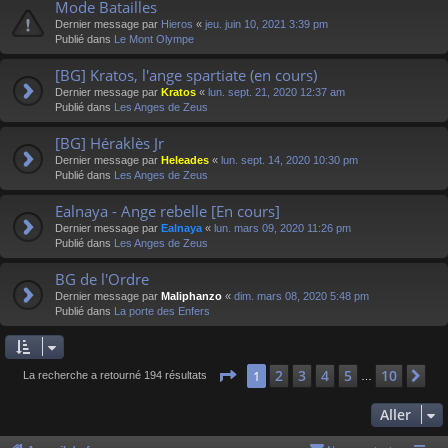
Mode Batailles
Dernier message par
Hieros
«
jeu. juin 10, 2021 3:39 pm
Publié dans
Le Mont Olympe
[BG] Kratos, l'ange spartiate (en cours)
Dernier message par
Kratos
«
lun. sept. 21, 2020 12:37 am
Publié dans
Les Anges de Zeus
[BG] Héraklès Jr
Dernier message par
Heleades
«
lun. sept. 14, 2020 10:30 pm
Publié dans
Les Anges de Zeus
Ealnaya - Ange rebelle [En cours]
Dernier message par
Ealnaya
«
lun. mars 09, 2020 11:26 pm
Publié dans
Les Anges de Zeus
BG de l'Ordre
Dernier message par
Maliphanzo
«
dim. mars 08, 2020 5:48 pm
Publié dans
La porte des Enfers
Page
1
sur
10
2
3
4
5
10
1
Su
La recherche a retourné 194 résultats
…
Aller