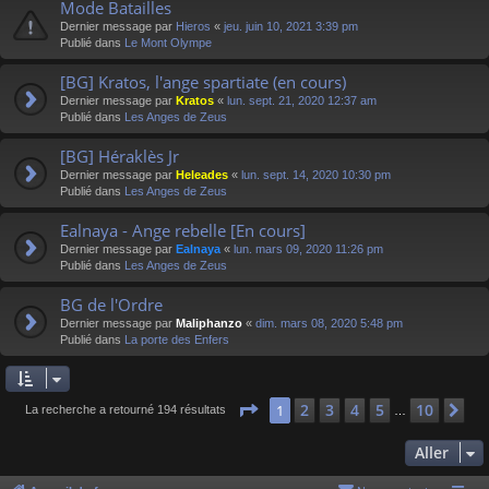
Mode Batailles
Dernier message par
Hieros
«
jeu. juin 10, 2021 3:39 pm
Publié dans
Le Mont Olympe
[BG] Kratos, l'ange spartiate (en cours)
Dernier message par
Kratos
«
lun. sept. 21, 2020 12:37 am
Publié dans
Les Anges de Zeus
[BG] Héraklès Jr
Dernier message par
Heleades
«
lun. sept. 14, 2020 10:30 pm
Publié dans
Les Anges de Zeus
Ealnaya - Ange rebelle [En cours]
Dernier message par
Ealnaya
«
lun. mars 09, 2020 11:26 pm
Publié dans
Les Anges de Zeus
BG de l'Ordre
Dernier message par
Maliphanzo
«
dim. mars 08, 2020 5:48 pm
Publié dans
La porte des Enfers
Page
1
sur
10
2
3
4
5
10
1
Su
La recherche a retourné 194 résultats
…
Aller