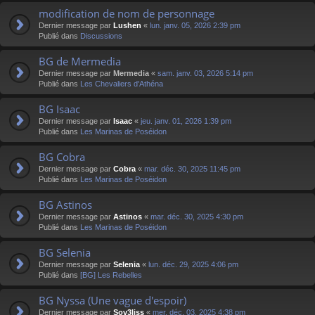
modification de nom de personnage
Dernier message par
Lushen
«
lun. janv. 05, 2026 2:39 pm
Publié dans
Discussions
BG de Mermedia
Dernier message par
Mermedia
«
sam. janv. 03, 2026 5:14 pm
Publié dans
Les Chevaliers d'Athéna
BG Isaac
Dernier message par
Isaac
«
jeu. janv. 01, 2026 1:39 pm
Publié dans
Les Marinas de Poséidon
BG Cobra
Dernier message par
Cobra
«
mar. déc. 30, 2025 11:45 pm
Publié dans
Les Marinas de Poséidon
BG Astinos
Dernier message par
Astinos
«
mar. déc. 30, 2025 4:30 pm
Publié dans
Les Marinas de Poséidon
BG Selenia
Dernier message par
Selenia
«
lun. déc. 29, 2025 4:06 pm
Publié dans
[BG] Les Rebelles
BG Nyssa (Une vague d'espoir)
Dernier message par
Sov3liss
«
mer. déc. 03, 2025 4:38 pm