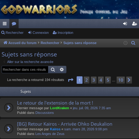
ac
Rechercher
or
Connexion
Inscription
on
ns
co
u
ne
cri
Accueil du forum
Rechercher
Sujets sans réponse
R
e
ur
m
xi
pti
Sujets sans réponse
c
ci
s
on
on
Aller sur la recherche avancée
h
Rechercher
Recherche avancée
s
e
r
Page
1
sur
10
2
3
4
5
10
1
Su
La recherche a retourné 194 résultats
…
c
Sujets
h
e
Le retour de l'extension de la mort !
r
Dernier message par
LordKraken
«
jeu. juil. 09, 2026 7:35 am
Publié dans
Discussions
[BG] Retour Kaïros - Arrivée Ohko Deukalion
Dernier message par
Kaïros
«
sam. mars 28, 2026 9:08 pm
Publié dans
Les Anges de Zeus