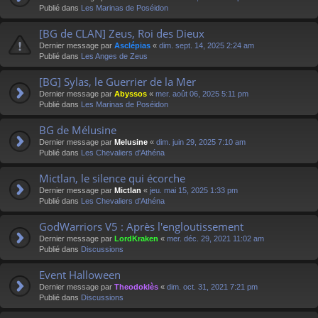
Publié dans
Les Marinas de Poséidon
[BG de CLAN] Zeus, Roi des Dieux
Dernier message par
Asclépias
«
dim. sept. 14, 2025 2:24 am
Publié dans
Les Anges de Zeus
[BG] Sylas, le Guerrier de la Mer
Dernier message par
Abyssos
«
mer. août 06, 2025 5:11 pm
Publié dans
Les Marinas de Poséidon
BG de Mélusine
Dernier message par
Melusine
«
dim. juin 29, 2025 7:10 am
Publié dans
Les Chevaliers d'Athéna
Mictlan, le silence qui écorche
Dernier message par
Mictlan
«
jeu. mai 15, 2025 1:33 pm
Publié dans
Les Chevaliers d'Athéna
GodWarriors V5 : Après l'engloutissement
Dernier message par
LordKraken
«
mer. déc. 29, 2021 11:02 am
Publié dans
Discussions
Event Halloween
Dernier message par
Theodoklès
«
dim. oct. 31, 2021 7:21 pm
Publié dans
Discussions