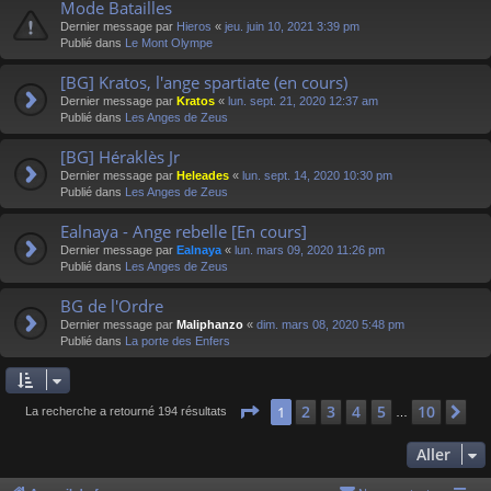
Mode Batailles
Dernier message par
Hieros
«
jeu. juin 10, 2021 3:39 pm
Publié dans
Le Mont Olympe
[BG] Kratos, l'ange spartiate (en cours)
Dernier message par
Kratos
«
lun. sept. 21, 2020 12:37 am
Publié dans
Les Anges de Zeus
[BG] Héraklès Jr
Dernier message par
Heleades
«
lun. sept. 14, 2020 10:30 pm
Publié dans
Les Anges de Zeus
Ealnaya - Ange rebelle [En cours]
Dernier message par
Ealnaya
«
lun. mars 09, 2020 11:26 pm
Publié dans
Les Anges de Zeus
BG de l'Ordre
Dernier message par
Maliphanzo
«
dim. mars 08, 2020 5:48 pm
Publié dans
La porte des Enfers
Page
1
sur
10
2
3
4
5
10
1
Su
La recherche a retourné 194 résultats
…
Aller