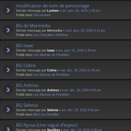
modification de nom de personnage
Dernier message par
Lushen
«
lun. janv. 05, 2026 2:39 pm
Publié dans
Discussions
BG de Mermedia
Dernier message par
Mermedia
«
sam. janv. 03, 2026 5:14 pm
Publié dans
Les Chevaliers d'Athéna
BG Isaac
Dernier message par
Isaac
«
jeu. janv. 01, 2026 1:39 pm
Publié dans
Les Marinas de Poséidon
BG Cobra
Dernier message par
Cobra
«
mar. déc. 30, 2025 11:45 pm
Publié dans
Les Marinas de Poséidon
BG Astinos
Dernier message par
Astinos
«
mar. déc. 30, 2025 4:30 pm
Publié dans
Les Marinas de Poséidon
BG Selenia
Dernier message par
Selenia
«
lun. déc. 29, 2025 4:06 pm
Publié dans
[BG] Les Rebelles
BG Nyssa (Une vague d'espoir)
Dernier message par
Sov3liss
«
mer. déc. 03, 2025 4:38 pm