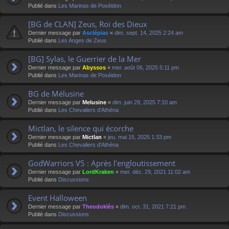
Publié dans
Les Marinas de Poséidon
[BG de CLAN] Zeus, Roi des Dieux
Dernier message par
Asclépias
«
dim. sept. 14, 2025 2:24 am
Publié dans
Les Anges de Zeus
[BG] Sylas, le Guerrier de la Mer
Dernier message par
Abyssos
«
mer. août 06, 2025 5:11 pm
Publié dans
Les Marinas de Poséidon
BG de Mélusine
Dernier message par
Melusine
«
dim. juin 29, 2025 7:10 am
Publié dans
Les Chevaliers d'Athéna
Mictlan, le silence qui écorche
Dernier message par
Mictlan
«
jeu. mai 15, 2025 1:33 pm
Publié dans
Les Chevaliers d'Athéna
GodWarriors V5 : Après l'engloutissement
Dernier message par
LordKraken
«
mer. déc. 29, 2021 11:02 am
Publié dans
Discussions
Event Halloween
Dernier message par
Theodoklès
«
dim. oct. 31, 2021 7:21 pm
Publié dans
Discussions