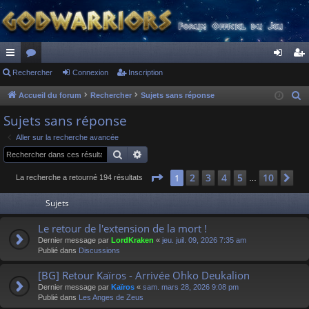
ac
Rechercher
or
Connexion
Inscription
on
ns
co
u
ne
cri
Accueil du forum
Rechercher
Sujets sans réponse
R
e
ur
m
xi
pti
Sujets sans réponse
c
ci
s
on
on
Aller sur la recherche avancée
h
Rechercher
Recherche avancée
s
e
r
Page
1
sur
10
2
3
4
5
10
1
Su
La recherche a retourné 194 résultats
…
c
Sujets
h
e
Le retour de l'extension de la mort !
r
Dernier message par
LordKraken
«
jeu. juil. 09, 2026 7:35 am
Publié dans
Discussions
[BG] Retour Kaïros - Arrivée Ohko Deukalion
Dernier message par
Kaïros
«
sam. mars 28, 2026 9:08 pm
Publié dans
Les Anges de Zeus