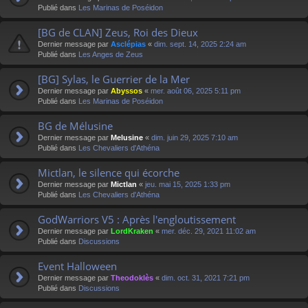
Publié dans
Les Marinas de Poséidon
[BG de CLAN] Zeus, Roi des Dieux
Dernier message par
Asclépias
«
dim. sept. 14, 2025 2:24 am
Publié dans
Les Anges de Zeus
[BG] Sylas, le Guerrier de la Mer
Dernier message par
Abyssos
«
mer. août 06, 2025 5:11 pm
Publié dans
Les Marinas de Poséidon
BG de Mélusine
Dernier message par
Melusine
«
dim. juin 29, 2025 7:10 am
Publié dans
Les Chevaliers d'Athéna
Mictlan, le silence qui écorche
Dernier message par
Mictlan
«
jeu. mai 15, 2025 1:33 pm
Publié dans
Les Chevaliers d'Athéna
GodWarriors V5 : Après l'engloutissement
Dernier message par
LordKraken
«
mer. déc. 29, 2021 11:02 am
Publié dans
Discussions
Event Halloween
Dernier message par
Theodoklès
«
dim. oct. 31, 2021 7:21 pm
Publié dans
Discussions