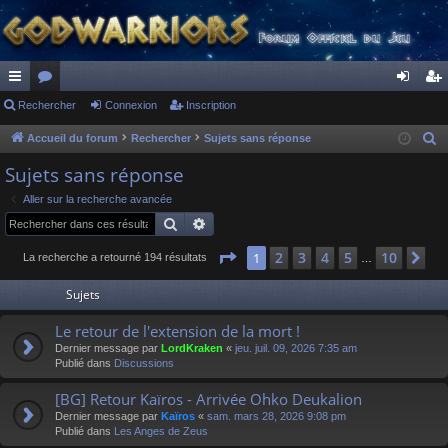
ac
Rechercher
or
Connexion
Inscription
on
ns
co
u
ne
cri
Accueil du forum
Rechercher
Sujets sans réponse
R
e
ur
m
xi
pti
Sujets sans réponse
c
ci
s
on
on
Aller sur la recherche avancée
h
Rechercher
Recherche avancée
s
e
r
Page
1
sur
10
2
3
4
5
10
1
Su
La recherche a retourné 194 résultats
…
c
Sujets
h
e
Le retour de l'extension de la mort !
r
Dernier message par
LordKraken
«
jeu. juil. 09, 2026 7:35 am
Publié dans
Discussions
[BG] Retour Kaïros - Arrivée Ohko Deukalion
Dernier message par
Kaïros
«
sam. mars 28, 2026 9:08 pm
Publié dans
Les Anges de Zeus