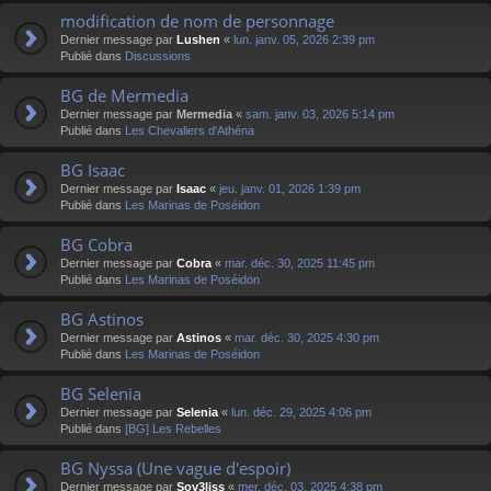
modification de nom de personnage
Dernier message par
Lushen
«
lun. janv. 05, 2026 2:39 pm
Publié dans
Discussions
BG de Mermedia
Dernier message par
Mermedia
«
sam. janv. 03, 2026 5:14 pm
Publié dans
Les Chevaliers d'Athéna
BG Isaac
Dernier message par
Isaac
«
jeu. janv. 01, 2026 1:39 pm
Publié dans
Les Marinas de Poséidon
BG Cobra
Dernier message par
Cobra
«
mar. déc. 30, 2025 11:45 pm
Publié dans
Les Marinas de Poséidon
BG Astinos
Dernier message par
Astinos
«
mar. déc. 30, 2025 4:30 pm
Publié dans
Les Marinas de Poséidon
BG Selenia
Dernier message par
Selenia
«
lun. déc. 29, 2025 4:06 pm
Publié dans
[BG] Les Rebelles
BG Nyssa (Une vague d'espoir)
Dernier message par
Sov3liss
«
mer. déc. 03, 2025 4:38 pm