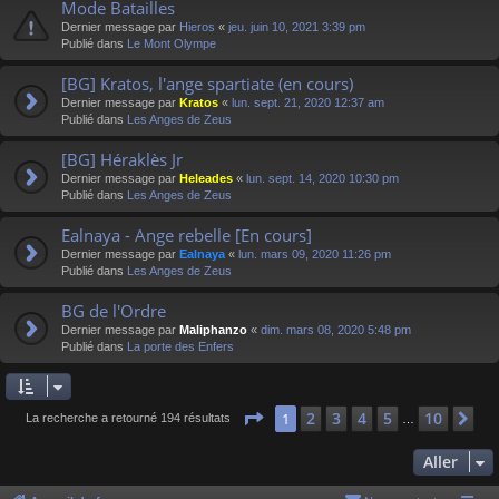
Mode Batailles
Dernier message par
Hieros
«
jeu. juin 10, 2021 3:39 pm
Publié dans
Le Mont Olympe
[BG] Kratos, l'ange spartiate (en cours)
Dernier message par
Kratos
«
lun. sept. 21, 2020 12:37 am
Publié dans
Les Anges de Zeus
[BG] Héraklès Jr
Dernier message par
Heleades
«
lun. sept. 14, 2020 10:30 pm
Publié dans
Les Anges de Zeus
Ealnaya - Ange rebelle [En cours]
Dernier message par
Ealnaya
«
lun. mars 09, 2020 11:26 pm
Publié dans
Les Anges de Zeus
BG de l'Ordre
Dernier message par
Maliphanzo
«
dim. mars 08, 2020 5:48 pm
Publié dans
La porte des Enfers
Page
1
sur
10
2
3
4
5
10
1
Su
La recherche a retourné 194 résultats
…
Aller