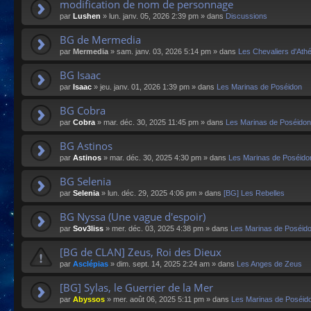
modification de nom de personnage
par
Lushen
»
lun. janv. 05, 2026 2:39 pm
» dans
Discussions
BG de Mermedia
par
Mermedia
»
sam. janv. 03, 2026 5:14 pm
» dans
Les Chevaliers d'Ath
BG Isaac
par
Isaac
»
jeu. janv. 01, 2026 1:39 pm
» dans
Les Marinas de Poséidon
BG Cobra
par
Cobra
»
mar. déc. 30, 2025 11:45 pm
» dans
Les Marinas de Poséidon
BG Astinos
par
Astinos
»
mar. déc. 30, 2025 4:30 pm
» dans
Les Marinas de Poséido
BG Selenia
par
Selenia
»
lun. déc. 29, 2025 4:06 pm
» dans
[BG] Les Rebelles
BG Nyssa (Une vague d'espoir)
par
Sov3liss
»
mer. déc. 03, 2025 4:38 pm
» dans
Les Marinas de Poséid
[BG de CLAN] Zeus, Roi des Dieux
par
Asclépias
»
dim. sept. 14, 2025 2:24 am
» dans
Les Anges de Zeus
[BG] Sylas, le Guerrier de la Mer
par
Abyssos
»
mer. août 06, 2025 5:11 pm
» dans
Les Marinas de Poséid