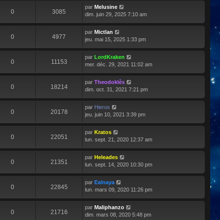
par
Melusine
0
3085
dim. juin 29, 2025 7:10 am
par
Mictlan
0
4977
jeu. mai 15, 2025 1:33 pm
par
LordKraken
0
11153
mer. déc. 29, 2021 11:02 am
par
Theodoklès
0
18214
dim. oct. 31, 2021 7:21 pm
par
Hieros
0
20178
jeu. juin 10, 2021 3:39 pm
par
Kratos
0
22051
lun. sept. 21, 2020 12:37 am
par
Heleades
0
21351
lun. sept. 14, 2020 10:30 pm
par
Ealnaya
0
22845
lun. mars 09, 2020 11:26 pm
par
Maliphanzo
0
21716
dim. mars 08, 2020 5:48 pm