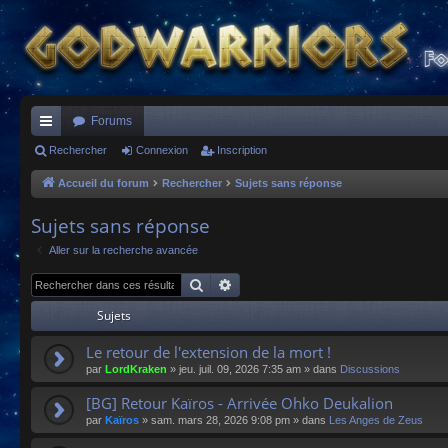
Forums
ac
Rechercher
Connexion
Inscription
co
Accueil du forum
Rechercher
Sujets sans réponse
ur
Sujets sans réponse
ci
Aller sur la recherche avancée
s
Rechercher
Recherche avancée
Sujets
Le retour de l'extension de la mort !
par
LordKraken
»
jeu. juil. 09, 2026 7:35 am
» dans
Discussions
[BG] Retour Kaïros - Arrivée Ohko Deukalion
par
Kaïros
»
sam. mars 28, 2026 9:08 pm
» dans
Les Anges de Zeus