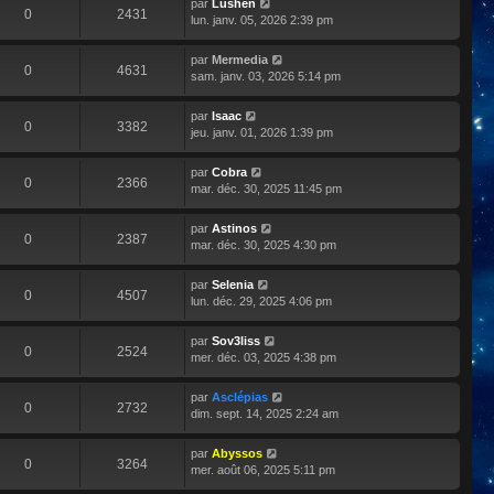
par
Lushen
0
2431
lun. janv. 05, 2026 2:39 pm
par
Mermedia
0
4631
sam. janv. 03, 2026 5:14 pm
par
Isaac
0
3382
jeu. janv. 01, 2026 1:39 pm
par
Cobra
0
2366
mar. déc. 30, 2025 11:45 pm
par
Astinos
0
2387
mar. déc. 30, 2025 4:30 pm
par
Selenia
0
4507
lun. déc. 29, 2025 4:06 pm
par
Sov3liss
0
2524
mer. déc. 03, 2025 4:38 pm
par
Asclépias
0
2732
dim. sept. 14, 2025 2:24 am
par
Abyssos
0
3264
mer. août 06, 2025 5:11 pm