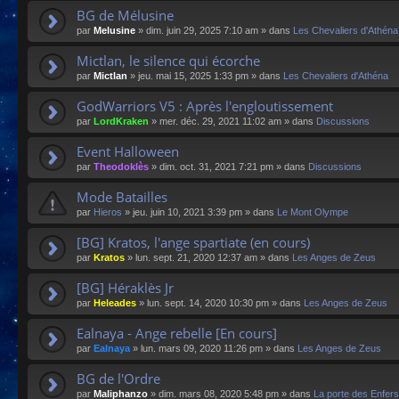
BG de Mélusine
par
Melusine
»
dim. juin 29, 2025 7:10 am
» dans
Les Chevaliers d'Athéna
Mictlan, le silence qui écorche
par
Mictlan
»
jeu. mai 15, 2025 1:33 pm
» dans
Les Chevaliers d'Athéna
GodWarriors V5 : Après l'engloutissement
par
LordKraken
»
mer. déc. 29, 2021 11:02 am
» dans
Discussions
Event Halloween
par
Theodoklès
»
dim. oct. 31, 2021 7:21 pm
» dans
Discussions
Mode Batailles
par
Hieros
»
jeu. juin 10, 2021 3:39 pm
» dans
Le Mont Olympe
[BG] Kratos, l'ange spartiate (en cours)
par
Kratos
»
lun. sept. 21, 2020 12:37 am
» dans
Les Anges de Zeus
[BG] Héraklès Jr
par
Heleades
»
lun. sept. 14, 2020 10:30 pm
» dans
Les Anges de Zeus
Ealnaya - Ange rebelle [En cours]
par
Ealnaya
»
lun. mars 09, 2020 11:26 pm
» dans
Les Anges de Zeus
BG de l'Ordre
par
Maliphanzo
»
dim. mars 08, 2020 5:48 pm
» dans
La porte des Enfers