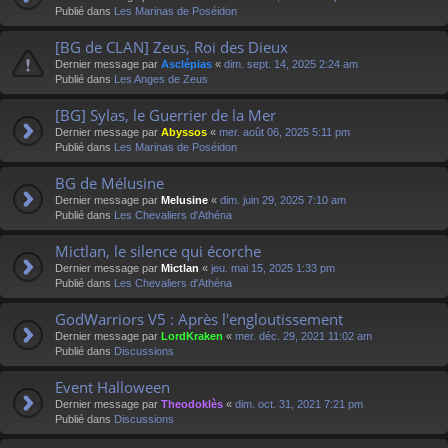
Publié dans
Les Marinas de Poséidon
[BG de CLAN] Zeus, Roi des Dieux
Dernier message par
Asclépias
«
dim. sept. 14, 2025 2:24 am
Publié dans
Les Anges de Zeus
[BG] Sylas, le Guerrier de la Mer
Dernier message par
Abyssos
«
mer. août 06, 2025 5:11 pm
Publié dans
Les Marinas de Poséidon
BG de Mélusine
Dernier message par
Melusine
«
dim. juin 29, 2025 7:10 am
Publié dans
Les Chevaliers d'Athéna
Mictlan, le silence qui écorche
Dernier message par
Mictlan
«
jeu. mai 15, 2025 1:33 pm
Publié dans
Les Chevaliers d'Athéna
GodWarriors V5 : Après l'engloutissement
Dernier message par
LordKraken
«
mer. déc. 29, 2021 11:02 am
Publié dans
Discussions
Event Halloween
Dernier message par
Theodoklès
«
dim. oct. 31, 2021 7:21 pm
Publié dans
Discussions