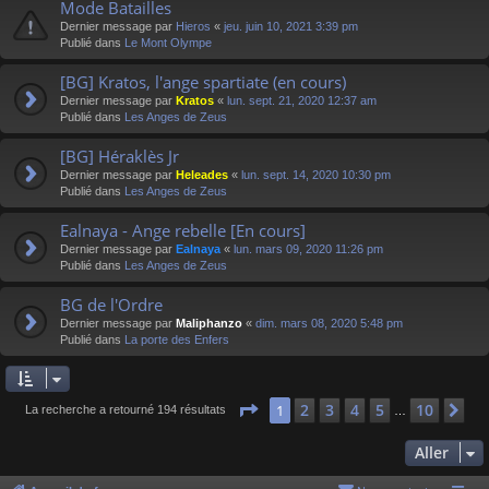
Mode Batailles
Dernier message par
Hieros
«
jeu. juin 10, 2021 3:39 pm
Publié dans
Le Mont Olympe
[BG] Kratos, l'ange spartiate (en cours)
Dernier message par
Kratos
«
lun. sept. 21, 2020 12:37 am
Publié dans
Les Anges de Zeus
[BG] Héraklès Jr
Dernier message par
Heleades
«
lun. sept. 14, 2020 10:30 pm
Publié dans
Les Anges de Zeus
Ealnaya - Ange rebelle [En cours]
Dernier message par
Ealnaya
«
lun. mars 09, 2020 11:26 pm
Publié dans
Les Anges de Zeus
BG de l'Ordre
Dernier message par
Maliphanzo
«
dim. mars 08, 2020 5:48 pm
Publié dans
La porte des Enfers
Page
1
sur
10
2
3
4
5
10
1
Su
La recherche a retourné 194 résultats
…
Aller