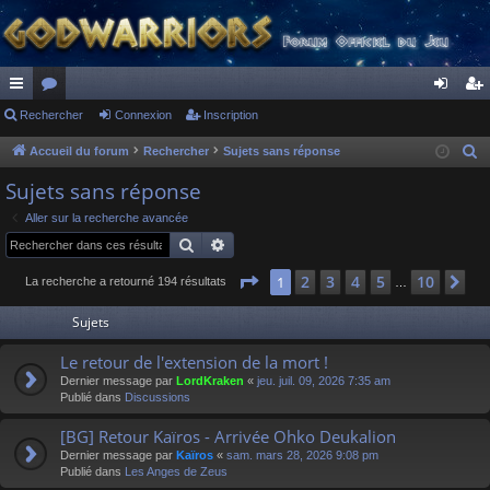
ac
Rechercher
or
Connexion
Inscription
on
ns
co
u
ne
cri
Accueil du forum
Rechercher
Sujets sans réponse
R
e
ur
m
xi
pti
Sujets sans réponse
c
ci
s
on
on
Aller sur la recherche avancée
h
Rechercher
Recherche avancée
s
e
r
Page
1
sur
10
2
3
4
5
10
1
Su
La recherche a retourné 194 résultats
…
c
Sujets
h
e
Le retour de l'extension de la mort !
r
Dernier message par
LordKraken
«
jeu. juil. 09, 2026 7:35 am
Publié dans
Discussions
[BG] Retour Kaïros - Arrivée Ohko Deukalion
Dernier message par
Kaïros
«
sam. mars 28, 2026 9:08 pm
Publié dans
Les Anges de Zeus