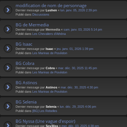
modification de nom de personnage
Dernier message par
Lushen
«
lun. janv. 05, 2026 2:39 pm
Publié dans
Discussions
BG de Mermedia
Dernier message par
Mermedia
«
sam. janv. 03, 2026 5:14 pm
Publié dans
Les Chevaliers d'Athéna
BG Isaac
Dernier message par
Isaac
«
jeu. janv. 01, 2026 1:39 pm
Publié dans
Les Marinas de Poséidon
BG Cobra
Dernier message par
Cobra
«
mar. déc. 30, 2025 11:45 pm
Publié dans
Les Marinas de Poséidon
BG Astinos
Dernier message par
Astinos
«
mar. déc. 30, 2025 4:30 pm
Publié dans
Les Marinas de Poséidon
BG Selenia
Dernier message par
Selenia
«
lun. déc. 29, 2025 4:06 pm
Publié dans
[BG] Les Rebelles
BG Nyssa (Une vague d'espoir)
Dernier message par
Sov3liss
«
mer. déc. 03, 2025 4:38 pm