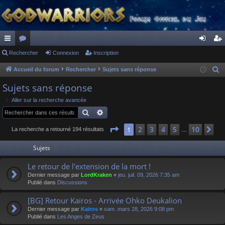
ac
Rechercher
or
Connexion
Inscription
on
ns
co
u
ne
cri
Accueil du forum
Rechercher
Sujets sans réponse
R
e
ur
m
xi
pti
Sujets sans réponse
c
ci
s
on
on
Aller sur la recherche avancée
h
Rechercher
Recherche avancée
s
e
r
Page
1
sur
10
2
3
4
5
10
1
Su
La recherche a retourné 194 résultats
…
c
Sujets
h
e
Le retour de l'extension de la mort !
r
Dernier message par
LordKraken
«
jeu. juil. 09, 2026 7:35 am
Publié dans
Discussions
[BG] Retour Kaïros - Arrivée Ohko Deukalion
Dernier message par
Kaïros
«
sam. mars 28, 2026 9:08 pm
Publié dans
Les Anges de Zeus