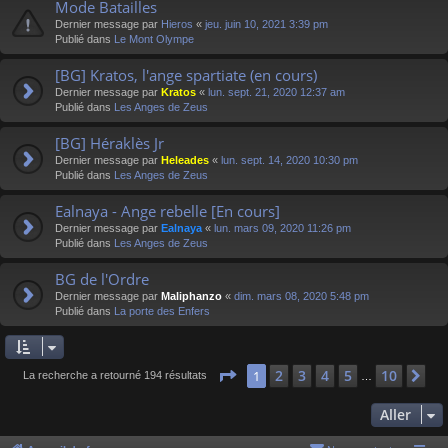
Mode Batailles
Dernier message par
Hieros
«
jeu. juin 10, 2021 3:39 pm
Publié dans
Le Mont Olympe
[BG] Kratos, l'ange spartiate (en cours)
Dernier message par
Kratos
«
lun. sept. 21, 2020 12:37 am
Publié dans
Les Anges de Zeus
[BG] Héraklès Jr
Dernier message par
Heleades
«
lun. sept. 14, 2020 10:30 pm
Publié dans
Les Anges de Zeus
Ealnaya - Ange rebelle [En cours]
Dernier message par
Ealnaya
«
lun. mars 09, 2020 11:26 pm
Publié dans
Les Anges de Zeus
BG de l'Ordre
Dernier message par
Maliphanzo
«
dim. mars 08, 2020 5:48 pm
Publié dans
La porte des Enfers
Page
1
sur
10
2
3
4
5
10
1
Su
La recherche a retourné 194 résultats
…
Aller