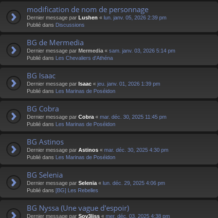
modification de nom de personnage
Dernier message par
Lushen
«
lun. janv. 05, 2026 2:39 pm
Publié dans
Discussions
BG de Mermedia
Dernier message par
Mermedia
«
sam. janv. 03, 2026 5:14 pm
Publié dans
Les Chevaliers d'Athéna
BG Isaac
Dernier message par
Isaac
«
jeu. janv. 01, 2026 1:39 pm
Publié dans
Les Marinas de Poséidon
BG Cobra
Dernier message par
Cobra
«
mar. déc. 30, 2025 11:45 pm
Publié dans
Les Marinas de Poséidon
BG Astinos
Dernier message par
Astinos
«
mar. déc. 30, 2025 4:30 pm
Publié dans
Les Marinas de Poséidon
BG Selenia
Dernier message par
Selenia
«
lun. déc. 29, 2025 4:06 pm
Publié dans
[BG] Les Rebelles
BG Nyssa (Une vague d'espoir)
Dernier message par
Sov3liss
«
mer. déc. 03, 2025 4:38 pm