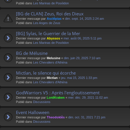
Publié dans
Les Marinas de Poséidon
[BG de CLAN] Zeus, Roi des Dieux
Dernier message par
Asclépias
«
dim. sept. 14, 2025 2:24 am
Publié dans
Les Anges de Zeus
[BG] Sylas, le Guerrier de la Mer
Dernier message par
Abyssos
«
mer. août 06, 2025 5:11 pm
Publié dans
Les Marinas de Poséidon
BG de Mélusine
Dernier message par
Melusine
«
dim. juin 29, 2025 7:10 am
Publié dans
Les Chevaliers d'Athéna
Mictlan, le silence qui écorche
Dernier message par
Mictlan
«
jeu. mai 15, 2025 1:33 pm
Publié dans
Les Chevaliers d'Athéna
GodWarriors V5 : Après l'engloutissement
Dernier message par
LordKraken
«
mer. déc. 29, 2021 11:02 am
Publié dans
Discussions
Event Halloween
Dernier message par
Theodoklès
«
dim. oct. 31, 2021 7:21 pm
Publié dans
Discussions