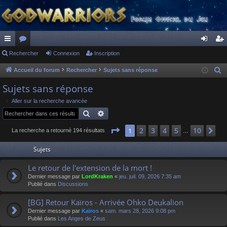
ac
Rechercher
or
Connexion
Inscription
on
ns
co
u
ne
cri
Accueil du forum
Rechercher
Sujets sans réponse
R
e
ur
m
xi
pti
Sujets sans réponse
c
ci
s
on
on
Aller sur la recherche avancée
h
Rechercher
Recherche avancée
s
e
r
Page
1
sur
10
2
3
4
5
10
1
Su
La recherche a retourné 194 résultats
…
c
Sujets
h
e
Le retour de l'extension de la mort !
r
Dernier message par
LordKraken
«
jeu. juil. 09, 2026 7:35 am
Publié dans
Discussions
[BG] Retour Kaïros - Arrivée Ohko Deukalion
Dernier message par
Kaïros
«
sam. mars 28, 2026 9:08 pm
Publié dans
Les Anges de Zeus