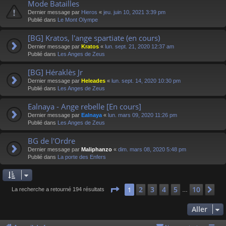
Mode Batailles
Dernier message par
Hieros
«
jeu. juin 10, 2021 3:39 pm
Publié dans
Le Mont Olympe
[BG] Kratos, l'ange spartiate (en cours)
Dernier message par
Kratos
«
lun. sept. 21, 2020 12:37 am
Publié dans
Les Anges de Zeus
[BG] Héraklès Jr
Dernier message par
Heleades
«
lun. sept. 14, 2020 10:30 pm
Publié dans
Les Anges de Zeus
Ealnaya - Ange rebelle [En cours]
Dernier message par
Ealnaya
«
lun. mars 09, 2020 11:26 pm
Publié dans
Les Anges de Zeus
BG de l'Ordre
Dernier message par
Maliphanzo
«
dim. mars 08, 2020 5:48 pm
Publié dans
La porte des Enfers
Page
1
sur
10
2
3
4
5
10
1
Su
La recherche a retourné 194 résultats
…
Aller