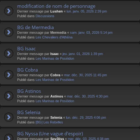
modification de nom de personnage
Dernier message par
Lushen
«
lun. janv. 05, 2026 2:39 pm
Publié dans
Discussions
BG de Mermedia
Dernier message par
Mermedia
«
sam. janv. 03, 2026 5:14 pm
Publié dans
Les Chevaliers d'Athéna
BG Isaac
Dernier message par
Isaac
«
jeu. janv. 01, 2026 1:39 pm
Publié dans
Les Marinas de Poséidon
BG Cobra
Dernier message par
Cobra
«
mar. déc. 30, 2025 11:45 pm
Publié dans
Les Marinas de Poséidon
BG Astinos
Dernier message par
Astinos
«
mar. déc. 30, 2025 4:30 pm
Publié dans
Les Marinas de Poséidon
BG Selenia
Dernier message par
Selenia
«
lun. déc. 29, 2025 4:06 pm
Publié dans
[BG] Les Rebelles
BG Nyssa (Une vague d'espoir)
Dernier message par
Sov3liss
«
mer. déc. 03, 2025 4:38 pm