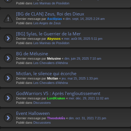
Publié dans
Les Marinas de Poséidon
[BG de CLAN] Zeus, Roi des Dieux
Dernier message par
Asclépias
«
dim. sept. 14, 2025 2:24 am
Publié dans
Les Anges de Zeus
[BG] Sylas, le Guerrier de la Mer
Dernier message par
Abyssos
«
mer. août 06, 2025 5:11 pm
Publié dans
Les Marinas de Poséidon
BG de Mélusine
Dernier message par
Melusine
«
dim. juin 29, 2025 7:10 am
Publié dans
Les Chevaliers d'Athéna
Mictlan, le silence qui écorche
Dernier message par
Mictlan
«
jeu. mai 15, 2025 1:33 pm
Publié dans
Les Chevaliers d'Athéna
GodWarriors V5 : Après l'engloutissement
Dernier message par
LordKraken
«
mer. déc. 29, 2021 11:02 am
Publié dans
Discussions
Event Halloween
Dernier message par
Theodoklès
«
dim. oct. 31, 2021 7:21 pm
Publié dans
Discussions