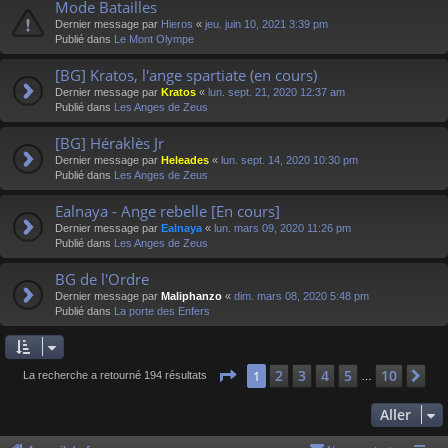
Mode Batailles
Dernier message par
Hieros
«
jeu. juin 10, 2021 3:39 pm
Publié dans
Le Mont Olympe
[BG] Kratos, l'ange spartiate (en cours)
Dernier message par
Kratos
«
lun. sept. 21, 2020 12:37 am
Publié dans
Les Anges de Zeus
[BG] Héraklès Jr
Dernier message par
Heleades
«
lun. sept. 14, 2020 10:30 pm
Publié dans
Les Anges de Zeus
Ealnaya - Ange rebelle [En cours]
Dernier message par
Ealnaya
«
lun. mars 09, 2020 11:26 pm
Publié dans
Les Anges de Zeus
BG de l'Ordre
Dernier message par
Maliphanzo
«
dim. mars 08, 2020 5:48 pm
Publié dans
La porte des Enfers
Page
1
sur
10
2
3
4
5
10
1
Su
La recherche a retourné 194 résultats
…
Aller