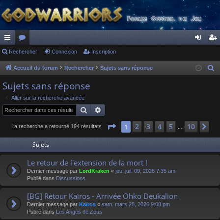
ac
Rechercher
or
Connexion
Inscription
on
ns
co
u
ne
cri
Accueil du forum
Rechercher
Sujets sans réponse
R
e
ur
m
xi
pti
Sujets sans réponse
c
ci
s
on
on
Aller sur la recherche avancée
h
Rechercher
Recherche avancée
s
e
r
Page
1
sur
10
2
3
4
5
10
1
Su
La recherche a retourné 194 résultats
…
c
Sujets
h
e
Le retour de l'extension de la mort !
r
Dernier message par
LordKraken
«
jeu. juil. 09, 2026 7:35 am
Publié dans
Discussions
[BG] Retour Kaïros - Arrivée Ohko Deukalion
Dernier message par
Kaïros
«
sam. mars 28, 2026 9:08 pm
Publié dans
Les Anges de Zeus