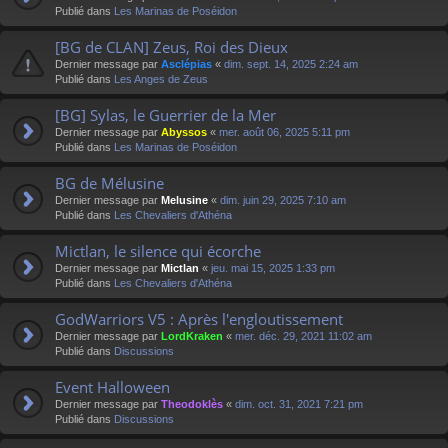
Publié dans
Les Marinas de Poséidon
[BG de CLAN] Zeus, Roi des Dieux
Dernier message par
Asclépias
«
dim. sept. 14, 2025 2:24 am
Publié dans
Les Anges de Zeus
[BG] Sylas, le Guerrier de la Mer
Dernier message par
Abyssos
«
mer. août 06, 2025 5:11 pm
Publié dans
Les Marinas de Poséidon
BG de Mélusine
Dernier message par
Melusine
«
dim. juin 29, 2025 7:10 am
Publié dans
Les Chevaliers d'Athéna
Mictlan, le silence qui écorche
Dernier message par
Mictlan
«
jeu. mai 15, 2025 1:33 pm
Publié dans
Les Chevaliers d'Athéna
GodWarriors V5 : Après l'engloutissement
Dernier message par
LordKraken
«
mer. déc. 29, 2021 11:02 am
Publié dans
Discussions
Event Halloween
Dernier message par
Theodoklès
«
dim. oct. 31, 2021 7:21 pm
Publié dans
Discussions