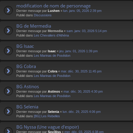
modification de nom de personnage
Dernier message par
Lushen
«
lun. janv. 05, 2026 2:39 pm
Publié dans
Discussions
BG de Mermedia
Dernier message par
Mermedia
«
sam. janv. 03, 2026 5:14 pm
Publié dans
Les Chevaliers d'Athéna
BG Isaac
Dernier message par
Isaac
«
jeu. janv. 01, 2026 1:39 pm
Publié dans
Les Marinas de Poséidon
BG Cobra
Dernier message par
Cobra
«
mar. déc. 30, 2025 11:45 pm
Publié dans
Les Marinas de Poséidon
BG Astinos
Dernier message par
Astinos
«
mar. déc. 30, 2025 4:30 pm
Publié dans
Les Marinas de Poséidon
BG Selenia
Dernier message par
Selenia
«
lun. déc. 29, 2025 4:06 pm
Publié dans
[BG] Les Rebelles
BG Nyssa (Une vague d'espoir)
Dernier message par
Sov3liss
«
mer. déc. 03, 2025 4:38 pm