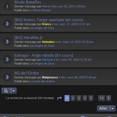
Mode Batailles
Dernier message par
Hieros
«
jeu. juin 10, 2021 3:39 pm
Publié dans
Le Mont Olympe
[BG] Kratos, l'ange spartiate (en cours)
Dernier message par
Kratos
«
lun. sept. 21, 2020 12:37 am
Publié dans
Les Anges de Zeus
[BG] Héraklès Jr
Dernier message par
Heleades
«
lun. sept. 14, 2020 10:30 pm
Publié dans
Les Anges de Zeus
Ealnaya - Ange rebelle [En cours]
Dernier message par
Ealnaya
«
lun. mars 09, 2020 11:26 pm
Publié dans
Les Anges de Zeus
BG de l'Ordre
Dernier message par
Maliphanzo
«
dim. mars 08, 2020 5:48 pm
Publié dans
La porte des Enfers
Page
1
sur
10
2
3
4
5
10
1
Su
La recherche a retourné 194 résultats
…
Aller