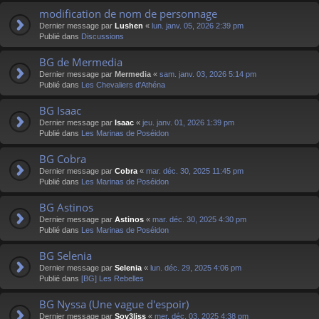
modification de nom de personnage
Dernier message par
Lushen
«
lun. janv. 05, 2026 2:39 pm
Publié dans
Discussions
BG de Mermedia
Dernier message par
Mermedia
«
sam. janv. 03, 2026 5:14 pm
Publié dans
Les Chevaliers d'Athéna
BG Isaac
Dernier message par
Isaac
«
jeu. janv. 01, 2026 1:39 pm
Publié dans
Les Marinas de Poséidon
BG Cobra
Dernier message par
Cobra
«
mar. déc. 30, 2025 11:45 pm
Publié dans
Les Marinas de Poséidon
BG Astinos
Dernier message par
Astinos
«
mar. déc. 30, 2025 4:30 pm
Publié dans
Les Marinas de Poséidon
BG Selenia
Dernier message par
Selenia
«
lun. déc. 29, 2025 4:06 pm
Publié dans
[BG] Les Rebelles
BG Nyssa (Une vague d'espoir)
Dernier message par
Sov3liss
«
mer. déc. 03, 2025 4:38 pm