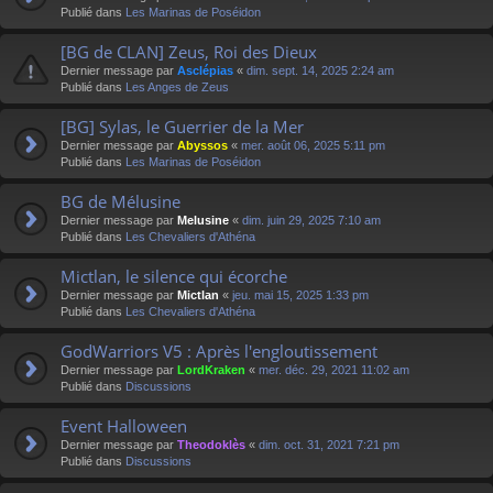
Publié dans
Les Marinas de Poséidon
[BG de CLAN] Zeus, Roi des Dieux
Dernier message par
Asclépias
«
dim. sept. 14, 2025 2:24 am
Publié dans
Les Anges de Zeus
[BG] Sylas, le Guerrier de la Mer
Dernier message par
Abyssos
«
mer. août 06, 2025 5:11 pm
Publié dans
Les Marinas de Poséidon
BG de Mélusine
Dernier message par
Melusine
«
dim. juin 29, 2025 7:10 am
Publié dans
Les Chevaliers d'Athéna
Mictlan, le silence qui écorche
Dernier message par
Mictlan
«
jeu. mai 15, 2025 1:33 pm
Publié dans
Les Chevaliers d'Athéna
GodWarriors V5 : Après l'engloutissement
Dernier message par
LordKraken
«
mer. déc. 29, 2021 11:02 am
Publié dans
Discussions
Event Halloween
Dernier message par
Theodoklès
«
dim. oct. 31, 2021 7:21 pm
Publié dans
Discussions