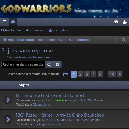
ac
Rechercher
or
Connexion
Inscription
on
ns
co
u
ne
cri
Accueil du forum
Rechercher
Sujets sans réponse
R
e
ur
m
xi
pti
Sujets sans réponse
c
ci
s
on
on
Aller sur la recherche avancée
h
Rechercher
Recherche avancée
s
e
r
Page
1
sur
10
2
3
4
5
10
1
Su
La recherche a retourné 194 résultats
…
c
Sujets
h
e
Le retour de l'extension de la mort !
r
Dernier message par
LordKraken
«
jeu. juil. 09, 2026 7:35 am
Publié dans
Discussions
[BG] Retour Kaïros - Arrivée Ohko Deukalion
Dernier message par
Kaïros
«
sam. mars 28, 2026 9:08 pm
Publié dans
Les Anges de Zeus