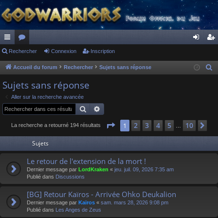
ac
Rechercher
or
Connexion
Inscription
on
ns
co
u
ne
cri
Accueil du forum
Rechercher
Sujets sans réponse
R
e
ur
m
xi
pti
Sujets sans réponse
c
ci
s
on
on
Aller sur la recherche avancée
h
Rechercher
Recherche avancée
s
e
r
Page
1
sur
10
2
3
4
5
10
1
Su
La recherche a retourné 194 résultats
…
c
Sujets
h
e
Le retour de l'extension de la mort !
r
Dernier message par
LordKraken
«
jeu. juil. 09, 2026 7:35 am
Publié dans
Discussions
[BG] Retour Kaïros - Arrivée Ohko Deukalion
Dernier message par
Kaïros
«
sam. mars 28, 2026 9:08 pm
Publié dans
Les Anges de Zeus