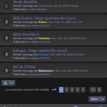
Mode Batailles
Dernier message par
Hieros
«
jeu. juin 10, 2021 3:39 pm
Publié dans
Le Mont Olympe
[BG] Kratos, l'ange spartiate (en cours)
Dernier message par
Kratos
«
lun. sept. 21, 2020 12:37 am
Publié dans
Les Anges de Zeus
[BG] Héraklès Jr
Dernier message par
Heleades
«
lun. sept. 14, 2020 10:30 pm
Publié dans
Les Anges de Zeus
Ealnaya - Ange rebelle [En cours]
Dernier message par
Ealnaya
«
lun. mars 09, 2020 11:26 pm
Publié dans
Les Anges de Zeus
BG de l'Ordre
Dernier message par
Maliphanzo
«
dim. mars 08, 2020 5:48 pm
Publié dans
La porte des Enfers
Page
1
sur
10
2
3
4
5
10
1
Su
La recherche a retourné 194 résultats
…
Aller