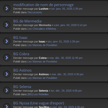
modification de nom de personnage
Dernier message par
Lushen
«
lun. janv. 05, 2026 2:39 pm
Publié dans
Discussions
BG de Mermedia
Dernier message par
Mermedia
«
sam. janv. 03, 2026 5:14 pm
Publié dans
Les Chevaliers d'Athéna
BG Isaac
Dernier message par
Isaac
«
jeu. janv. 01, 2026 1:39 pm
Publié dans
Les Marinas de Poséidon
BG Cobra
Dernier message par
Cobra
«
mar. déc. 30, 2025 11:45 pm
Publié dans
Les Marinas de Poséidon
BG Astinos
Dernier message par
Astinos
«
mar. déc. 30, 2025 4:30 pm
Publié dans
Les Marinas de Poséidon
BG Selenia
Dernier message par
Selenia
«
lun. déc. 29, 2025 4:06 pm
Publié dans
[BG] Les Rebelles
BG Nyssa (Une vague d'espoir)
Dernier message par
Sov3liss
«
mer. déc. 03, 2025 4:38 pm