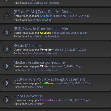
Publié dans
Les Marinas de Poséidon
[BG de CLAN] Zeus, Roi des Dieux
Dernier message par
Asclépias
«
dim. sept. 14, 2025 2:24 am
Publié dans
Les Anges de Zeus
[BG] Sylas, le Guerrier de la Mer
Dernier message par
Abyssos
«
mer. août 06, 2025 5:11 pm
Publié dans
Les Marinas de Poséidon
BG de Mélusine
Dernier message par
Melusine
«
dim. juin 29, 2025 7:10 am
Publié dans
Les Chevaliers d'Athéna
Mictlan, le silence qui écorche
Dernier message par
Mictlan
«
jeu. mai 15, 2025 1:33 pm
Publié dans
Les Chevaliers d'Athéna
GodWarriors V5 : Après l'engloutissement
Dernier message par
LordKraken
«
mer. déc. 29, 2021 11:02 am
Publié dans
Discussions
Event Halloween
Dernier message par
Theodoklès
«
dim. oct. 31, 2021 7:21 pm
Publié dans
Discussions