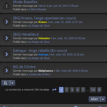
Mode Batailles
Dernier message par
Hieros
«
jeu. juin 10, 2021 3:39 pm
Publié dans
Le Mont Olympe
[BG] Kratos, l'ange spartiate (en cours)
Dernier message par
Kratos
«
lun. sept. 21, 2020 12:37 am
Publié dans
Les Anges de Zeus
[BG] Héraklès Jr
Dernier message par
Heleades
«
lun. sept. 14, 2020 10:30 pm
Publié dans
Les Anges de Zeus
Ealnaya - Ange rebelle [En cours]
Dernier message par
Ealnaya
«
lun. mars 09, 2020 11:26 pm
Publié dans
Les Anges de Zeus
BG de l'Ordre
Dernier message par
Maliphanzo
«
dim. mars 08, 2020 5:48 pm
Publié dans
La porte des Enfers
Page
1
sur
10
2
3
4
5
10
1
Su
La recherche a retourné 194 résultats
…
Aller