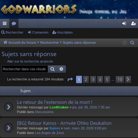
ac
Rechercher
or
Connexion
Inscription
on
ns
co
u
ne
cri
Accueil du forum
Rechercher
Sujets sans réponse
R
e
ur
m
xi
pti
Sujets sans réponse
c
ci
s
on
on
Aller sur la recherche avancée
h
Rechercher
Recherche avancée
s
e
r
Page
1
sur
10
2
3
4
5
10
1
Su
La recherche a retourné 194 résultats
…
c
Sujets
h
e
Le retour de l'extension de la mort !
r
Dernier message par
LordKraken
«
jeu. juil. 09, 2026 7:35 am
Publié dans
Discussions
[BG] Retour Kaïros - Arrivée Ohko Deukalion
Dernier message par
Kaïros
«
sam. mars 28, 2026 9:08 pm
Publié dans
Les Anges de Zeus