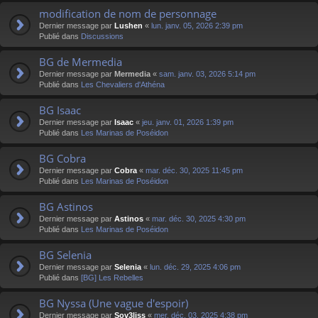
modification de nom de personnage
Dernier message par
Lushen
«
lun. janv. 05, 2026 2:39 pm
Publié dans
Discussions
BG de Mermedia
Dernier message par
Mermedia
«
sam. janv. 03, 2026 5:14 pm
Publié dans
Les Chevaliers d'Athéna
BG Isaac
Dernier message par
Isaac
«
jeu. janv. 01, 2026 1:39 pm
Publié dans
Les Marinas de Poséidon
BG Cobra
Dernier message par
Cobra
«
mar. déc. 30, 2025 11:45 pm
Publié dans
Les Marinas de Poséidon
BG Astinos
Dernier message par
Astinos
«
mar. déc. 30, 2025 4:30 pm
Publié dans
Les Marinas de Poséidon
BG Selenia
Dernier message par
Selenia
«
lun. déc. 29, 2025 4:06 pm
Publié dans
[BG] Les Rebelles
BG Nyssa (Une vague d'espoir)
Dernier message par
Sov3liss
«
mer. déc. 03, 2025 4:38 pm