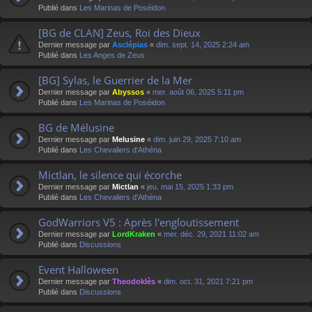
Publié dans
Les Marinas de Poséidon
[BG de CLAN] Zeus, Roi des Dieux
Dernier message par
Asclépias
«
dim. sept. 14, 2025 2:24 am
Publié dans
Les Anges de Zeus
[BG] Sylas, le Guerrier de la Mer
Dernier message par
Abyssos
«
mer. août 06, 2025 5:11 pm
Publié dans
Les Marinas de Poséidon
BG de Mélusine
Dernier message par
Melusine
«
dim. juin 29, 2025 7:10 am
Publié dans
Les Chevaliers d'Athéna
Mictlan, le silence qui écorche
Dernier message par
Mictlan
«
jeu. mai 15, 2025 1:33 pm
Publié dans
Les Chevaliers d'Athéna
GodWarriors V5 : Après l'engloutissement
Dernier message par
LordKraken
«
mer. déc. 29, 2021 11:02 am
Publié dans
Discussions
Event Halloween
Dernier message par
Theodoklès
«
dim. oct. 31, 2021 7:21 pm
Publié dans
Discussions