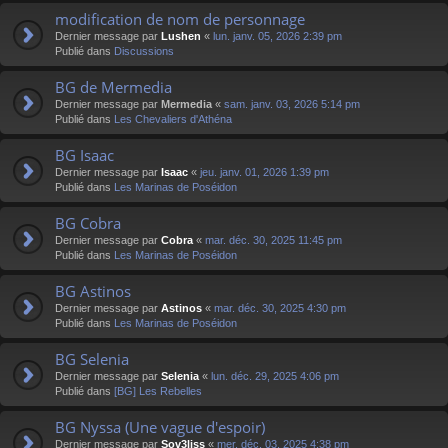
modification de nom de personnage
Dernier message par
Lushen
«
lun. janv. 05, 2026 2:39 pm
Publié dans
Discussions
BG de Mermedia
Dernier message par
Mermedia
«
sam. janv. 03, 2026 5:14 pm
Publié dans
Les Chevaliers d'Athéna
BG Isaac
Dernier message par
Isaac
«
jeu. janv. 01, 2026 1:39 pm
Publié dans
Les Marinas de Poséidon
BG Cobra
Dernier message par
Cobra
«
mar. déc. 30, 2025 11:45 pm
Publié dans
Les Marinas de Poséidon
BG Astinos
Dernier message par
Astinos
«
mar. déc. 30, 2025 4:30 pm
Publié dans
Les Marinas de Poséidon
BG Selenia
Dernier message par
Selenia
«
lun. déc. 29, 2025 4:06 pm
Publié dans
[BG] Les Rebelles
BG Nyssa (Une vague d'espoir)
Dernier message par
Sov3liss
«
mer. déc. 03, 2025 4:38 pm