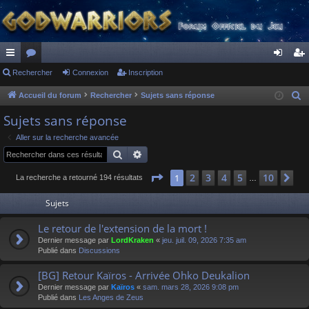
ac
Rechercher
or
Connexion
Inscription
on
ns
co
u
ne
cri
Accueil du forum
Rechercher
Sujets sans réponse
R
e
ur
m
xi
pti
Sujets sans réponse
c
ci
s
on
on
Aller sur la recherche avancée
h
Rechercher
Recherche avancée
s
e
r
Page
1
sur
10
2
3
4
5
10
1
Su
La recherche a retourné 194 résultats
…
c
Sujets
h
e
Le retour de l'extension de la mort !
r
Dernier message par
LordKraken
«
jeu. juil. 09, 2026 7:35 am
Publié dans
Discussions
[BG] Retour Kaïros - Arrivée Ohko Deukalion
Dernier message par
Kaïros
«
sam. mars 28, 2026 9:08 pm
Publié dans
Les Anges de Zeus