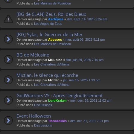
Publié dans
Les Marinas de Poséidon
[BG de CLAN] Zeus, Roi des Dieux
Dernier message par
Asclépias
«
dim. sept. 14, 2025 2:24 am
Publié dans
Les Anges de Zeus
[BG] Sylas, le Guerrier de la Mer
Dernier message par
Abyssos
«
mer. août 06, 2025 5:11 pm
Publié dans
Les Marinas de Poséidon
BG de Mélusine
Dernier message par
Melusine
«
dim. juin 29, 2025 7:10 am
Publié dans
Les Chevaliers d'Athéna
Mictlan, le silence qui écorche
Dernier message par
Mictlan
«
jeu. mai 15, 2025 1:33 pm
Publié dans
Les Chevaliers d'Athéna
GodWarriors V5 : Après l'engloutissement
Dernier message par
LordKraken
«
mer. déc. 29, 2021 11:02 am
Publié dans
Discussions
Event Halloween
Dernier message par
Theodoklès
«
dim. oct. 31, 2021 7:21 pm
Publié dans
Discussions