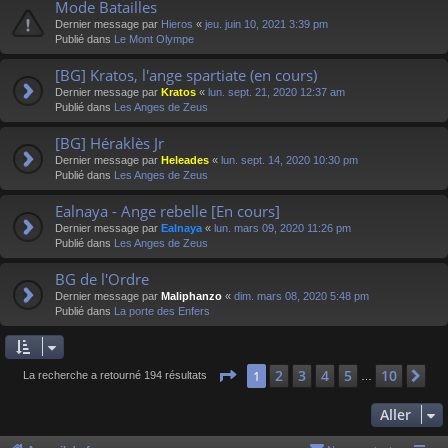
Mode Batailles
Dernier message par
Hieros
«
jeu. juin 10, 2021 3:39 pm
Publié dans
Le Mont Olympe
[BG] Kratos, l'ange spartiate (en cours)
Dernier message par
Kratos
«
lun. sept. 21, 2020 12:37 am
Publié dans
Les Anges de Zeus
[BG] Héraklès Jr
Dernier message par
Heleades
«
lun. sept. 14, 2020 10:30 pm
Publié dans
Les Anges de Zeus
Ealnaya - Ange rebelle [En cours]
Dernier message par
Ealnaya
«
lun. mars 09, 2020 11:26 pm
Publié dans
Les Anges de Zeus
BG de l'Ordre
Dernier message par
Maliphanzo
«
dim. mars 08, 2020 5:48 pm
Publié dans
La porte des Enfers
Page
1
sur
10
2
3
4
5
10
1
Su
La recherche a retourné 194 résultats
…
Aller