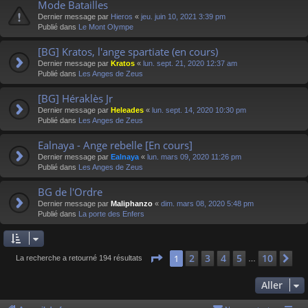
Mode Batailles
Dernier message par
Hieros
«
jeu. juin 10, 2021 3:39 pm
Publié dans
Le Mont Olympe
[BG] Kratos, l'ange spartiate (en cours)
Dernier message par
Kratos
«
lun. sept. 21, 2020 12:37 am
Publié dans
Les Anges de Zeus
[BG] Héraklès Jr
Dernier message par
Heleades
«
lun. sept. 14, 2020 10:30 pm
Publié dans
Les Anges de Zeus
Ealnaya - Ange rebelle [En cours]
Dernier message par
Ealnaya
«
lun. mars 09, 2020 11:26 pm
Publié dans
Les Anges de Zeus
BG de l'Ordre
Dernier message par
Maliphanzo
«
dim. mars 08, 2020 5:48 pm
Publié dans
La porte des Enfers
Page
1
sur
10
2
3
4
5
10
1
Su
La recherche a retourné 194 résultats
…
Aller