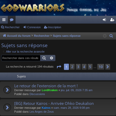
ac
Rechercher
or
Connexion
Inscription
on
ns
co
u
ne
cri
Accueil du forum
Rechercher
Sujets sans réponse
R
e
ur
m
xi
pti
Sujets sans réponse
c
ci
s
on
on
Aller sur la recherche avancée
h
Rechercher
Recherche avancée
s
e
r
Page
1
sur
10
2
3
4
5
10
1
Su
La recherche a retourné 194 résultats
…
c
Sujets
h
e
Le retour de l'extension de la mort !
r
Dernier message par
LordKraken
«
jeu. juil. 09, 2026 7:35 am
Publié dans
Discussions
[BG] Retour Kaïros - Arrivée Ohko Deukalion
Dernier message par
Kaïros
«
sam. mars 28, 2026 9:08 pm
Publié dans
Les Anges de Zeus