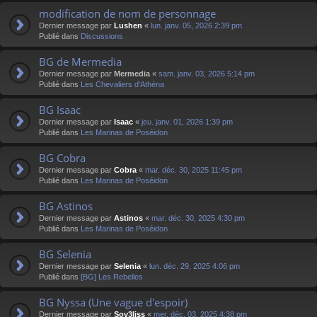
modification de nom de personnage
Dernier message par
Lushen
«
lun. janv. 05, 2026 2:39 pm
Publié dans
Discussions
BG de Mermedia
Dernier message par
Mermedia
«
sam. janv. 03, 2026 5:14 pm
Publié dans
Les Chevaliers d'Athéna
BG Isaac
Dernier message par
Isaac
«
jeu. janv. 01, 2026 1:39 pm
Publié dans
Les Marinas de Poséidon
BG Cobra
Dernier message par
Cobra
«
mar. déc. 30, 2025 11:45 pm
Publié dans
Les Marinas de Poséidon
BG Astinos
Dernier message par
Astinos
«
mar. déc. 30, 2025 4:30 pm
Publié dans
Les Marinas de Poséidon
BG Selenia
Dernier message par
Selenia
«
lun. déc. 29, 2025 4:06 pm
Publié dans
[BG] Les Rebelles
BG Nyssa (Une vague d'espoir)
Dernier message par
Sov3liss
«
mer. déc. 03, 2025 4:38 pm