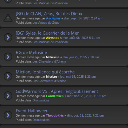
Publié dans
Les Marinas de Poséidon
[BG de CLAN] Zeus, Roi des Dieux
Dernier message par
Asclépias
«
dim. sept. 14, 2025 2:24 am
Publié dans
Les Anges de Zeus
[BG] Sylas, le Guerrier de la Mer
Dernier message par
Abyssos
«
mer. août 06, 2025 5:11 pm
Publié dans
Les Marinas de Poséidon
BG de Mélusine
Dernier message par
Melusine
«
dim. juin 29, 2025 7:10 am
Publié dans
Les Chevaliers d'Athéna
Mictlan, le silence qui écorche
Dernier message par
Mictlan
«
jeu. mai 15, 2025 1:33 pm
Publié dans
Les Chevaliers d'Athéna
GodWarriors V5 : Après l'engloutissement
Dernier message par
LordKraken
«
mer. déc. 29, 2021 11:02 am
Publié dans
Discussions
Event Halloween
Dernier message par
Theodoklès
«
dim. oct. 31, 2021 7:21 pm
Publié dans
Discussions