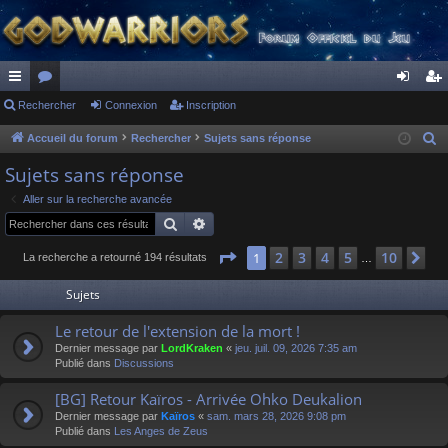
ac
Rechercher
or
Connexion
Inscription
on
ns
co
u
ne
cri
Accueil du forum
Rechercher
Sujets sans réponse
R
e
ur
m
xi
pti
Sujets sans réponse
c
ci
s
on
on
Aller sur la recherche avancée
h
Rechercher
Recherche avancée
s
e
r
Page
1
sur
10
2
3
4
5
10
1
Su
La recherche a retourné 194 résultats
…
c
Sujets
h
e
Le retour de l'extension de la mort !
r
Dernier message par
LordKraken
«
jeu. juil. 09, 2026 7:35 am
Publié dans
Discussions
[BG] Retour Kaïros - Arrivée Ohko Deukalion
Dernier message par
Kaïros
«
sam. mars 28, 2026 9:08 pm
Publié dans
Les Anges de Zeus