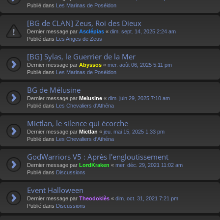
Publié dans
Les Marinas de Poséidon
[BG de CLAN] Zeus, Roi des Dieux
Dernier message par
Asclépias
«
dim. sept. 14, 2025 2:24 am
Publié dans
Les Anges de Zeus
[BG] Sylas, le Guerrier de la Mer
Dernier message par
Abyssos
«
mer. août 06, 2025 5:11 pm
Publié dans
Les Marinas de Poséidon
BG de Mélusine
Dernier message par
Melusine
«
dim. juin 29, 2025 7:10 am
Publié dans
Les Chevaliers d'Athéna
Mictlan, le silence qui écorche
Dernier message par
Mictlan
«
jeu. mai 15, 2025 1:33 pm
Publié dans
Les Chevaliers d'Athéna
GodWarriors V5 : Après l'engloutissement
Dernier message par
LordKraken
«
mer. déc. 29, 2021 11:02 am
Publié dans
Discussions
Event Halloween
Dernier message par
Theodoklès
«
dim. oct. 31, 2021 7:21 pm
Publié dans
Discussions