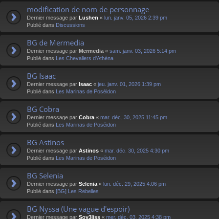
modification de nom de personnage
Dernier message par
Lushen
«
lun. janv. 05, 2026 2:39 pm
Publié dans
Discussions
BG de Mermedia
Dernier message par
Mermedia
«
sam. janv. 03, 2026 5:14 pm
Publié dans
Les Chevaliers d'Athéna
BG Isaac
Dernier message par
Isaac
«
jeu. janv. 01, 2026 1:39 pm
Publié dans
Les Marinas de Poséidon
BG Cobra
Dernier message par
Cobra
«
mar. déc. 30, 2025 11:45 pm
Publié dans
Les Marinas de Poséidon
BG Astinos
Dernier message par
Astinos
«
mar. déc. 30, 2025 4:30 pm
Publié dans
Les Marinas de Poséidon
BG Selenia
Dernier message par
Selenia
«
lun. déc. 29, 2025 4:06 pm
Publié dans
[BG] Les Rebelles
BG Nyssa (Une vague d'espoir)
Dernier message par
Sov3liss
«
mer. déc. 03, 2025 4:38 pm