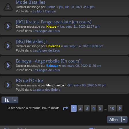
Mode Batailles
Dernier message par
Hieros
«
jeu. juin 10, 2021 3:39 pm
Publié dans
Le Mont Olympe
[BG] Kratos, l'ange spartiate (en cours)
Dernier message par
Kratos
«
lun. sept. 21, 2020 12:37 am
Publié dans
Les Anges de Zeus
[BG] Héraklès Jr
Dernier message par
Heleades
«
lun. sept. 14, 2020 10:30 pm
Publié dans
Les Anges de Zeus
Ealnaya - Ange rebelle [En cours]
Dernier message par
Ealnaya
«
lun. mars 09, 2020 11:26 pm
Publié dans
Les Anges de Zeus
BG de l'Ordre
Dernier message par
Maliphanzo
«
dim. mars 08, 2020 5:48 pm
Publié dans
La porte des Enfers
Page
1
sur
10
2
3
4
5
10
1
Su
La recherche a retourné 194 résultats
…
Aller