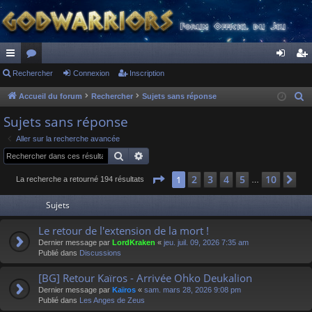
ac
Rechercher
or
Connexion
Inscription
on
ns
co
u
ne
cri
Accueil du forum
Rechercher
Sujets sans réponse
R
e
ur
m
xi
pti
Sujets sans réponse
c
ci
s
on
on
Aller sur la recherche avancée
h
Rechercher
Recherche avancée
s
e
r
Page
1
sur
10
2
3
4
5
10
1
Su
La recherche a retourné 194 résultats
…
c
Sujets
h
e
Le retour de l'extension de la mort !
r
Dernier message par
LordKraken
«
jeu. juil. 09, 2026 7:35 am
Publié dans
Discussions
[BG] Retour Kaïros - Arrivée Ohko Deukalion
Dernier message par
Kaïros
«
sam. mars 28, 2026 9:08 pm
Publié dans
Les Anges de Zeus