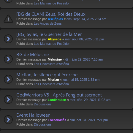
Publié dans
Les Marinas de Poséidon
[BG de CLAN] Zeus, Roi des Dieux
Dernier message par
Asclépias
«
dim. sept. 14, 2025 2:24 am
Publié dans
Les Anges de Zeus
[BG] Sylas, le Guerrier de la Mer
Dernier message par
Abyssos
«
mer. août 06, 2025 5:11 pm
Publié dans
Les Marinas de Poséidon
BG de Mélusine
Dernier message par
Melusine
«
dim. juin 29, 2025 7:10 am
Publié dans
Les Chevaliers d'Athéna
Mictlan, le silence qui écorche
Dernier message par
Mictlan
«
jeu. mai 15, 2025 1:33 pm
Publié dans
Les Chevaliers d'Athéna
GodWarriors V5 : Après l'engloutissement
Dernier message par
LordKraken
«
mer. déc. 29, 2021 11:02 am
Publié dans
Discussions
Event Halloween
Dernier message par
Theodoklès
«
dim. oct. 31, 2021 7:21 pm
Publié dans
Discussions