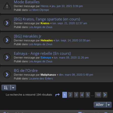
Mode Batailles
Dernier message par
Hieros
«
jeu. juin 10, 2021 3:39 pm
Publié dans
Le Mont Olympe
[BG] Kratos, l'ange spartiate (en cours)
Dernier message par
Kratos
«
lun. sept. 21, 2020 12:37 am
Publié dans
Les Anges de Zeus
[BG] Héraklès Jr
Dernier message par
Heleades
«
lun. sept. 14, 2020 10:30 pm
Publié dans
Les Anges de Zeus
Ealnaya - Ange rebelle [En cours]
Dernier message par
Ealnaya
«
lun. mars 09, 2020 11:26 pm
Publié dans
Les Anges de Zeus
BG de l'Ordre
Dernier message par
Maliphanzo
«
dim. mars 08, 2020 5:48 pm
Publié dans
La porte des Enfers
Page
1
sur
10
2
3
4
5
10
1
Su
La recherche a retourné 194 résultats
…
Aller