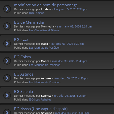
modification de nom de personnage
Dernier message par
Lushen
«
lun. janv. 05, 2026 2:39 pm
Publié dans
Discussions
BG de Mermedia
Dernier message par
Mermedia
«
sam. janv. 03, 2026 5:14 pm
Publié dans
Les Chevaliers d'Athéna
BG Isaac
Dernier message par
Isaac
«
jeu. janv. 01, 2026 1:39 pm
Publié dans
Les Marinas de Poséidon
BG Cobra
Dernier message par
Cobra
«
mar. déc. 30, 2025 11:45 pm
Publié dans
Les Marinas de Poséidon
BG Astinos
Dernier message par
Astinos
«
mar. déc. 30, 2025 4:30 pm
Publié dans
Les Marinas de Poséidon
BG Selenia
Dernier message par
Selenia
«
lun. déc. 29, 2025 4:06 pm
Publié dans
[BG] Les Rebelles
BG Nyssa (Une vague d'espoir)
Dernier message par
Sov3liss
«
mer. déc. 03, 2025 4:38 pm