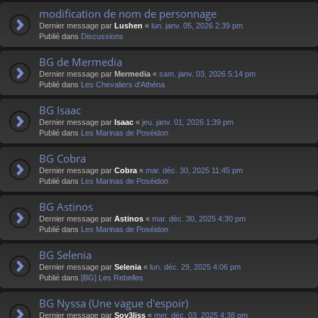
modification de nom de personnage
Dernier message par
Lushen
«
lun. janv. 05, 2026 2:39 pm
Publié dans
Discussions
BG de Mermedia
Dernier message par
Mermedia
«
sam. janv. 03, 2026 5:14 pm
Publié dans
Les Chevaliers d'Athéna
BG Isaac
Dernier message par
Isaac
«
jeu. janv. 01, 2026 1:39 pm
Publié dans
Les Marinas de Poséidon
BG Cobra
Dernier message par
Cobra
«
mar. déc. 30, 2025 11:45 pm
Publié dans
Les Marinas de Poséidon
BG Astinos
Dernier message par
Astinos
«
mar. déc. 30, 2025 4:30 pm
Publié dans
Les Marinas de Poséidon
BG Selenia
Dernier message par
Selenia
«
lun. déc. 29, 2025 4:06 pm
Publié dans
[BG] Les Rebelles
BG Nyssa (Une vague d'espoir)
Dernier message par
Sov3liss
«
mer. déc. 03, 2025 4:38 pm