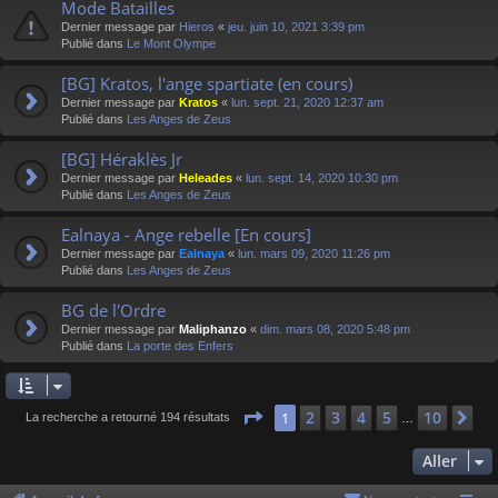
Mode Batailles
Dernier message par
Hieros
«
jeu. juin 10, 2021 3:39 pm
Publié dans
Le Mont Olympe
[BG] Kratos, l'ange spartiate (en cours)
Dernier message par
Kratos
«
lun. sept. 21, 2020 12:37 am
Publié dans
Les Anges de Zeus
[BG] Héraklès Jr
Dernier message par
Heleades
«
lun. sept. 14, 2020 10:30 pm
Publié dans
Les Anges de Zeus
Ealnaya - Ange rebelle [En cours]
Dernier message par
Ealnaya
«
lun. mars 09, 2020 11:26 pm
Publié dans
Les Anges de Zeus
BG de l'Ordre
Dernier message par
Maliphanzo
«
dim. mars 08, 2020 5:48 pm
Publié dans
La porte des Enfers
Page
1
sur
10
2
3
4
5
10
1
Su
La recherche a retourné 194 résultats
…
Aller