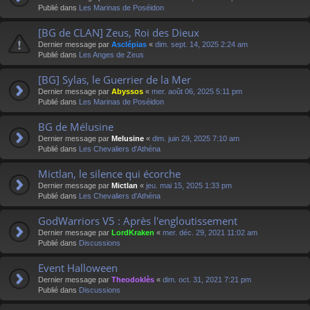
Publié dans
Les Marinas de Poséidon
[BG de CLAN] Zeus, Roi des Dieux
Dernier message par
Asclépias
«
dim. sept. 14, 2025 2:24 am
Publié dans
Les Anges de Zeus
[BG] Sylas, le Guerrier de la Mer
Dernier message par
Abyssos
«
mer. août 06, 2025 5:11 pm
Publié dans
Les Marinas de Poséidon
BG de Mélusine
Dernier message par
Melusine
«
dim. juin 29, 2025 7:10 am
Publié dans
Les Chevaliers d'Athéna
Mictlan, le silence qui écorche
Dernier message par
Mictlan
«
jeu. mai 15, 2025 1:33 pm
Publié dans
Les Chevaliers d'Athéna
GodWarriors V5 : Après l'engloutissement
Dernier message par
LordKraken
«
mer. déc. 29, 2021 11:02 am
Publié dans
Discussions
Event Halloween
Dernier message par
Theodoklès
«
dim. oct. 31, 2021 7:21 pm
Publié dans
Discussions