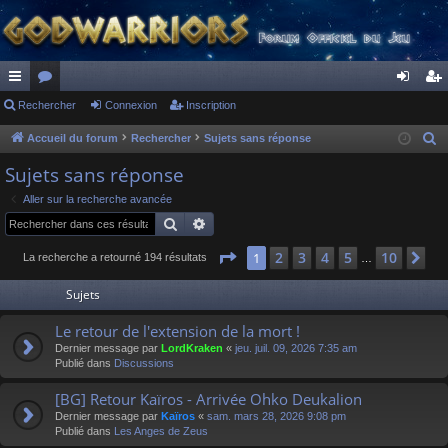
ac
Rechercher
or
Connexion
Inscription
on
ns
co
u
ne
cri
Accueil du forum
Rechercher
Sujets sans réponse
R
e
ur
m
xi
pti
Sujets sans réponse
c
ci
s
on
on
Aller sur la recherche avancée
h
Rechercher
Recherche avancée
s
e
r
Page
1
sur
10
2
3
4
5
10
1
Su
La recherche a retourné 194 résultats
…
c
Sujets
h
e
Le retour de l'extension de la mort !
r
Dernier message par
LordKraken
«
jeu. juil. 09, 2026 7:35 am
Publié dans
Discussions
[BG] Retour Kaïros - Arrivée Ohko Deukalion
Dernier message par
Kaïros
«
sam. mars 28, 2026 9:08 pm
Publié dans
Les Anges de Zeus